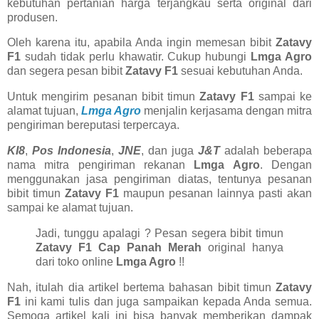
kebutuhan pertanian harga terjangkau serta original dari
produsen.
Oleh karena itu, apabila Anda ingin memesan bibit
Zatavy
F1
sudah tidak perlu khawatir. Cukup hubungi
Lmga Agro
dan segera pesan bibit
Zatavy F1
sesuai kebutuhan Anda.
Untuk mengirim pesanan bibit timun
Zatavy F1
sampai ke
alamat tujuan,
Lmga Agro
menjalin kerjasama dengan mitra
pengiriman bereputasi terpercaya.
KI8
,
Pos Indonesia
,
JNE
, dan juga
J&T
adalah beberapa
nama mitra pengiriman rekanan
Lmga Agro
. Dengan
menggunakan jasa pengiriman diatas, tentunya pesanan
bibit timun
Zatavy F1
maupun pesanan lainnya pasti akan
sampai ke alamat tujuan.
Jadi, tunggu apalagi ? Pesan segera bibit timun
Zatavy F1 Cap Panah Merah
original hanya
dari toko online
Lmga Agro
!!
Nah, itulah dia artikel bertema bahasan bibit timun
Zatavy
F1
ini kami tulis dan juga sampaikan kepada Anda semua.
Semoga artikel kali ini bisa banyak memberikan dampak