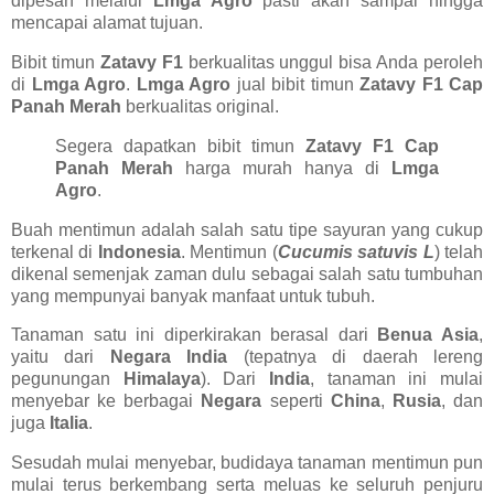
dipesan melalui
Lmga Agro
pasti akan sampai hingga
mencapai alamat tujuan.
Bibit timun
Zatavy F1
berkualitas unggul bisa Anda peroleh
di
Lmga Agro
.
Lmga Agro
jual bibit timun
Zatavy F1 Cap
Panah Merah
berkualitas original.
Segera dapatkan bibit timun
Zatavy F1 Cap
Panah Merah
harga murah hanya di
Lmga
Agro
.
Buah mentimun adalah salah satu tipe sayuran yang cukup
terkenal di
Indonesia
. Mentimun (
Cucumis satuvis L
) telah
dikenal semenjak zaman dulu sebagai salah satu tumbuhan
yang mempunyai banyak manfaat untuk tubuh.
Tanaman satu ini diperkirakan berasal dari
Benua Asia
,
yaitu dari
Negara India
(tepatnya di daerah lereng
pegunungan
Himalaya
). Dari
India
, tanaman ini mulai
menyebar ke berbagai
Negara
seperti
China
,
Rusia
, dan
juga
Italia
.
Sesudah mulai menyebar, budidaya tanaman mentimun pun
mulai terus berkembang serta meluas ke seluruh penjuru