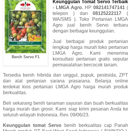
Keunggulan Tomat Servo Terbaik
- LMGA Agro
.
HP
082141747141
(
telepon ) dan
08125222117
(
WA/SMS ). Toko Pertanian LMGA
Agro jual benih Servo terbaru
dengan berbagai keunggulan.
Jual berbagai produk pertanian
lengkap harga murah toko pertanian
LMGA Agro. Kami menerima
Benih Servo F1
konsultasi pertanian gratis seputar
permasalahan bercocok tanam.
Tersedia benih hibrida dan unggul, pupuk, pestisida, ZPT
dan alat pertanian sarana prasarana. Belanja online
terdekat kios pertanian LMGA Agro harga murah produk
berkualitas.
Beli sekarang benih tanaman sayuran dan buah berkualitas
harga murah dan grosir. Kami siap kirim pesanan Anda ke
seluruh wilayah Indonesia. Rev. 09/06/23.
Keunggulan tomat Servo
benih berkualitas cap Panah