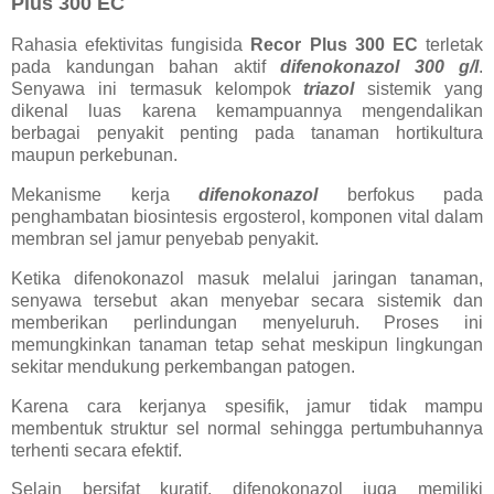
Plus 300 EC
Rahasia efektivitas fungisida
Recor Plus 300 EC
terletak
pada kandungan bahan aktif
difenokonazol 300 g/l
.
Senyawa ini termasuk kelompok
triazol
sistemik yang
dikenal luas karena kemampuannya mengendalikan
berbagai penyakit penting pada tanaman hortikultura
maupun perkebunan.
Mekanisme kerja
difenokonazol
berfokus pada
penghambatan biosintesis ergosterol, komponen vital dalam
membran sel jamur penyebab penyakit.
Ketika difenokonazol masuk melalui jaringan tanaman,
senyawa tersebut akan menyebar secara sistemik dan
memberikan perlindungan menyeluruh. Proses ini
memungkinkan tanaman tetap sehat meskipun lingkungan
sekitar mendukung perkembangan patogen.
Karena cara kerjanya spesifik, jamur tidak mampu
membentuk struktur sel normal sehingga pertumbuhannya
terhenti secara efektif.
Selain bersifat kuratif, difenokonazol juga memiliki