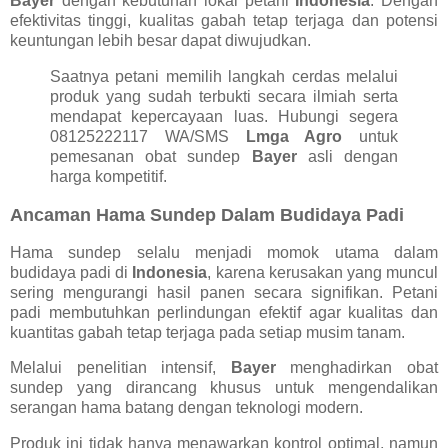
Bayer
dengan kebutuhan lokal petani
Indonesia
. Dengan
efektivitas tinggi, kualitas gabah tetap terjaga dan potensi
keuntungan lebih besar dapat diwujudkan.
Saatnya petani memilih langkah cerdas melalui
produk yang sudah terbukti secara ilmiah serta
mendapat kepercayaan luas. Hubungi segera
08125222117 WA/SMS
Lmga Agro
untuk
pemesanan obat sundep
Bayer
asli dengan
harga kompetitif.
Ancaman Hama Sundep Dalam Budidaya Padi
Hama sundep selalu menjadi momok utama dalam
budidaya padi di
Indonesia
, karena kerusakan yang muncul
sering mengurangi hasil panen secara signifikan. Petani
padi membutuhkan perlindungan efektif agar kualitas dan
kuantitas gabah tetap terjaga pada setiap musim tanam.
Melalui penelitian intensif,
Bayer
menghadirkan obat
sundep yang dirancang khusus untuk mengendalikan
serangan hama batang dengan teknologi modern.
Produk ini tidak hanya menawarkan kontrol optimal, namun