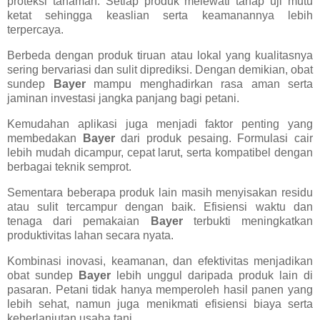
proteksi tanaman. Setiap produk melewati tahap uji mutu
ketat sehingga keaslian serta keamanannya lebih
terpercaya.
Berbeda dengan produk tiruan atau lokal yang kualitasnya
sering bervariasi dan sulit diprediksi. Dengan demikian, obat
sundep
Bayer
mampu menghadirkan rasa aman serta
jaminan investasi jangka panjang bagi petani.
Kemudahan aplikasi juga menjadi faktor penting yang
membedakan
Bayer
dari produk pesaing. Formulasi cair
lebih mudah dicampur, cepat larut, serta kompatibel dengan
berbagai teknik semprot.
Sementara beberapa produk lain masih menyisakan residu
atau sulit tercampur dengan baik. Efisiensi waktu dan
tenaga dari pemakaian
Bayer
terbukti meningkatkan
produktivitas lahan secara nyata.
Kombinasi inovasi, keamanan, dan efektivitas menjadikan
obat sundep
Bayer
lebih unggul daripada produk lain di
pasaran. Petani tidak hanya memperoleh hasil panen yang
lebih sehat, namun juga menikmati efisiensi biaya serta
keberlanjutan usaha tani.