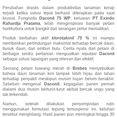
Perubahan drastis dalam produktivitas tanaman kerap
terjadi ketika solusi tepat berhasil diterapkan pada saat
krusial. Fungisida
Daconil 75 WP
, keluaran
PT Exindo
Rahardja Pratama
, telah menginspirasi banyak petani
hortikultura untuk bangkit dari serangan jamur mematikan.
Produk berbahan aktif
klorotalonil 75 %
ini mampu
memberikan perlindungan maksimal terhadap bercak daun,
busuk daun, dan embun bulu. Cerita nyata dari petani di
berbagai sentra pertanian menguatkan reputasi
Daconil
sebagai solusi lapangan yang relevan dan efektif.
Seorang petani bawang merah di
Brebes
menyebutkan
bahwa daun tanaman kini tampak lebih hijau dan tahan
terhadap penyakit meskipun musim hujan belum berakhir.
Sebelum mengenal
Daconil
, kegagalan panen pernah
dialami dua musim berturut-turut akibat bercak ungu yang
tak terkendali.
Namun, setelah dilakukan penyemprotan rutin
menggunakan formulasi tepung tersuspensi ini, keluhan
tersebut menghilang. Hasil panen pun meningkat hingga 30