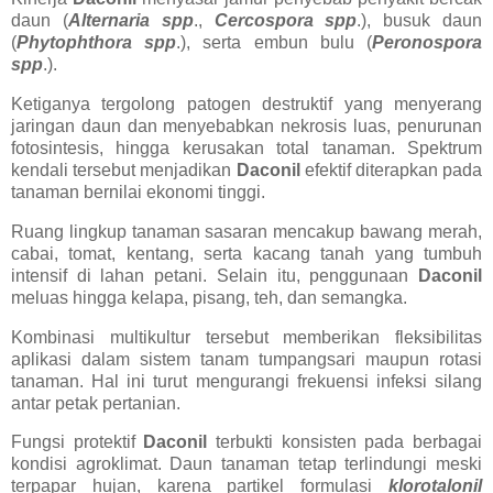
daun (
Alternaria spp
.,
Cercospora spp
.), busuk daun
(
Phytophthora spp
.), serta embun bulu (
Peronospora
spp
.).
Ketiganya tergolong patogen destruktif yang menyerang
jaringan daun dan menyebabkan nekrosis luas, penurunan
fotosintesis, hingga kerusakan total tanaman. Spektrum
kendali tersebut menjadikan
Daconil
efektif diterapkan pada
tanaman bernilai ekonomi tinggi.
Ruang lingkup tanaman sasaran mencakup bawang merah,
cabai, tomat, kentang, serta kacang tanah yang tumbuh
intensif di lahan petani. Selain itu, penggunaan
Daconil
meluas hingga kelapa, pisang, teh, dan semangka.
Kombinasi multikultur tersebut memberikan fleksibilitas
aplikasi dalam sistem tanam tumpangsari maupun rotasi
tanaman. Hal ini turut mengurangi frekuensi infeksi silang
antar petak pertanian.
Fungsi protektif
Daconil
terbukti konsisten pada berbagai
kondisi agroklimat. Daun tanaman tetap terlindungi meski
terpapar hujan, karena partikel formulasi
klorotalonil