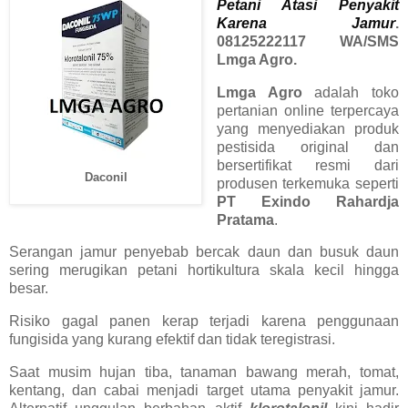
Petani Atasi Penyakit
Karena Jamur
.
08125222117 WA/SMS
Lmga Agro.
Lmga Agro
adalah toko
pertanian online terpercaya
yang menyediakan produk
pestisida original dan
bersertifikat resmi dari
Daconil
produsen terkemuka seperti
PT Exindo Rahardja
Pratama
.
Serangan jamur penyebab bercak daun dan busuk daun
sering merugikan petani hortikultura skala kecil hingga
besar.
Risiko gagal panen kerap terjadi karena penggunaan
fungisida yang kurang efektif dan tidak teregistrasi.
Saat musim hujan tiba, tanaman bawang merah, tomat,
kentang, dan cabai menjadi target utama penyakit jamur.