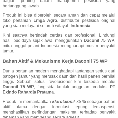
bagian penting dalam manajemen pestisida yang
bertanggung jawab.
Produk ini bisa diperoleh secara aman dan cepat melalui
toko pertanian
Lmga Agro
, distributor pestisida original
yang siap melayani seluruh wilayah
Indonesia
.
Kini saatnya bertindak cerdas dan profesional. Lindungi
hasil budidaya sejak awal menggunakan
Daconil 75 WP
,
mitra unggul petani Indonesia menghadapi musim penyakit
jamur.
Bahan Aktif & Mekanisme Kerja Daconil 75 WP
Dunia pertanian modern menghadapi tantangan serius dari
patogen jamur yang merusak daun dan hasil panen bernilai
tinggi. Sebuah solusi revolusioner kini tersedia melalui
Daconil 75 WP
, fungisida kontak unggulan produksi
PT
Exindo Rahardja Pratama
.
Produk ini memanfaatkan
klorotalonil 75 %
sebagai bahan
aktif utama dengan formulasi tepung tersuspensi,
menghasilkan perlindungan maksimal terhadap penyakit
tanaman yang menyerang secara agresif.