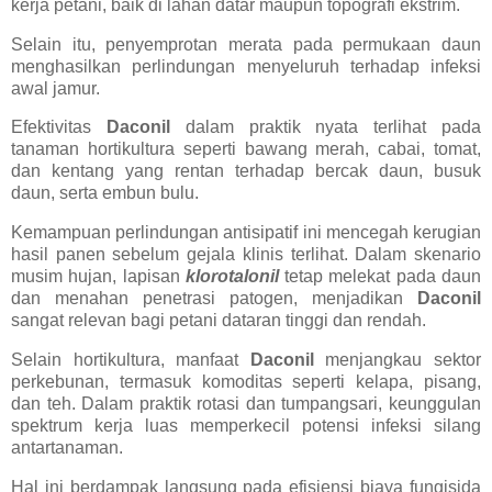
kerja petani, baik di lahan datar maupun topografi ekstrim.
Selain itu, penyemprotan merata pada permukaan daun
menghasilkan perlindungan menyeluruh terhadap infeksi
awal jamur.
Efektivitas
Daconil
dalam praktik nyata terlihat pada
tanaman hortikultura seperti bawang merah, cabai, tomat,
dan kentang yang rentan terhadap bercak daun, busuk
daun, serta embun bulu.
Kemampuan perlindungan antisipatif ini mencegah kerugian
hasil panen sebelum gejala klinis terlihat. Dalam skenario
musim hujan, lapisan
klorotalonil
tetap melekat pada daun
dan menahan penetrasi patogen, menjadikan
Daconil
sangat relevan bagi petani dataran tinggi dan rendah.
Selain hortikultura, manfaat
Daconil
menjangkau sektor
perkebunan, termasuk komoditas seperti kelapa, pisang,
dan teh. Dalam praktik rotasi dan tumpangsari, keunggulan
spektrum kerja luas memperkecil potensi infeksi silang
antartanaman.
Hal ini berdampak langsung pada efisiensi biaya fungisida