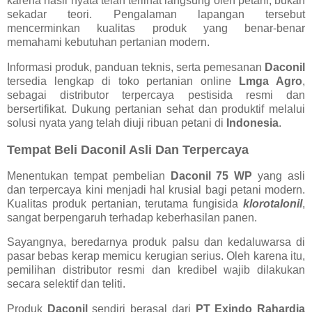
karena hasil nyata telah terlihat langsung oleh petani, bukan
sekadar teori. Pengalaman lapangan tersebut
mencerminkan kualitas produk yang benar-benar
memahami kebutuhan pertanian modern.
Informasi produk, panduan teknis, serta pemesanan
Daconil
tersedia lengkap di toko pertanian online
Lmga Agro
,
sebagai distributor terpercaya pestisida resmi dan
bersertifikat. Dukung pertanian sehat dan produktif melalui
solusi nyata yang telah diuji ribuan petani di
Indonesia
.
Tempat Beli Daconil Asli Dan Terpercaya
Menentukan tempat pembelian
Daconil 75 WP
yang asli
dan terpercaya kini menjadi hal krusial bagi petani modern.
Kualitas produk pertanian, terutama fungisida
klorotalonil
,
sangat berpengaruh terhadap keberhasilan panen.
Sayangnya, beredarnya produk palsu dan kedaluwarsa di
pasar bebas kerap memicu kerugian serius. Oleh karena itu,
pemilihan distributor resmi dan kredibel wajib dilakukan
secara selektif dan teliti.
Produk
Daconil
sendiri berasal dari
PT Exindo Rahardja