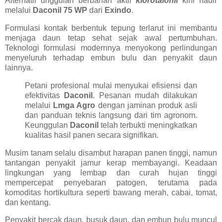
Alternatif unggulan berbahan aktif
klorotalonil
kini hadir
melalui
Daconil 75 WP
dari
Exindo
.
Formulasi kontak berbentuk tepung terlarut ini membantu
menjaga daun tetap sehat sejak awal pertumbuhan.
Teknologi formulasi modernnya menyokong perlindungan
menyeluruh terhadap embun bulu dan penyakit daun
lainnya.
Petani profesional mulai menyukai efisiensi dan
efektivitas
Daconil
. Pesanan mudah dilakukan
melalui
Lmga Agro
dengan jaminan produk asli
dan panduan teknis langsung dari tim agronom.
Keunggulan
Daconil
telah terbukti meningkatkan
kualitas hasil panen secara signifikan.
Musim tanam selalu disambut harapan panen tinggi, namun
tantangan penyakit jamur kerap membayangi. Keadaan
lingkungan yang lembap dan curah hujan tinggi
mempercepat penyebaran patogen, terutama pada
komoditas hortikultura seperti bawang merah, cabai, tomat,
dan kentang.
Penyakit bercak daun, busuk daun, dan embun bulu muncul