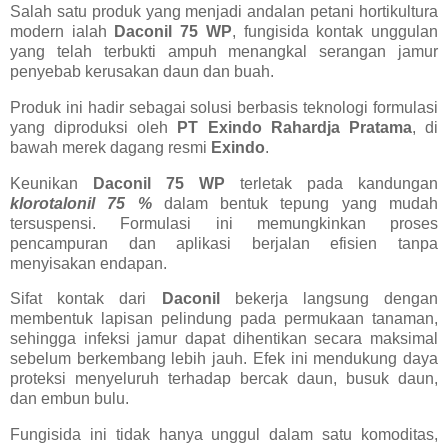
Salah satu produk yang menjadi andalan petani hortikultura
modern ialah
Daconil 75 WP
, fungisida kontak unggulan
yang telah terbukti ampuh menangkal serangan jamur
penyebab kerusakan daun dan buah.
Produk ini hadir sebagai solusi berbasis teknologi formulasi
yang diproduksi oleh
PT Exindo Rahardja Pratama
, di
bawah merek dagang resmi
Exindo
.
Keunikan
Daconil 75 WP
terletak pada kandungan
klorotalonil 75 %
dalam bentuk tepung yang mudah
tersuspensi. Formulasi ini memungkinkan proses
pencampuran dan aplikasi berjalan efisien tanpa
menyisakan endapan.
Sifat kontak dari
Daconil
bekerja langsung dengan
membentuk lapisan pelindung pada permukaan tanaman,
sehingga infeksi jamur dapat dihentikan secara maksimal
sebelum berkembang lebih jauh. Efek ini mendukung daya
proteksi menyeluruh terhadap bercak daun, busuk daun,
dan embun bulu.
Fungisida ini tidak hanya unggul dalam satu komoditas,