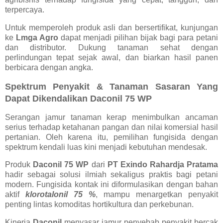
terpercaya.
Untuk memperoleh produk asli dan bersertifikat, kunjungan
ke
Lmga Agro
dapat menjadi pilihan bijak bagi para petani
dan distributor. Dukung tanaman sehat dengan
perlindungan tepat sejak awal, dan biarkan hasil panen
berbicara dengan angka.
Spektrum Penyakit & Tanaman Sasaran Yang
Dapat Dikendalikan Daconil 75 WP
Serangan jamur tanaman kerap menimbulkan ancaman
serius terhadap ketahanan pangan dan nilai komersial hasil
pertanian. Oleh karena itu, pemilihan fungisida dengan
spektrum kendali luas kini menjadi kebutuhan mendesak.
Produk
Daconil 75 WP
dari
PT Exindo Rahardja Pratama
hadir sebagai solusi ilmiah sekaligus praktis bagi petani
modern. Fungisida kontak ini diformulasikan dengan bahan
aktif
klorotalonil 75 %
, mampu menargetkan penyakit
penting lintas komoditas hortikultura dan perkebunan.
Kinerja
Daconil
menyasar jamur penyebab penyakit bercak