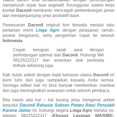
menyeluruh sejak fase vegetatif. Keunggulan sistem kerja
kontak
Daconil
membantu mencegah perkembangan jamur
dan memperpanjang umur produktif daun.
Pemesanan
Daconil
original kini tersedia melalui toko
pertanian resmi
Lmga Agro
dengan pelayanan ramah,
produk bergaransi, serta pengiriman cepat ke seluruh
Indonesia
.
Cegah kerugian sejak awal dengan
perlindungan optimal dari
Daconil
. Hubungi WA
08125222117 dan amankan stok pestisida
terbaik sekarang juga.
Nah itulah artikel dengan topik bahasan utama
Daconil
ini
kami tulis dan juga sampaikan kepada Anda semua.
Semoga artikel kali ini bisa banyak memberikan manfaat
dan juga meningkatkan wawasan untuk seluruh pembaca.
Bila masih ada hal – hal kurang jelas mengenai artikel
berjudul
Daconil Rahasia Sukses Petani Atasi Penyakit
Karena Jamur
ini, hubungi segera
Lmga Agro
melalui no.
telepon 08125222117 (
Khusus Layanan WA/SMS
).