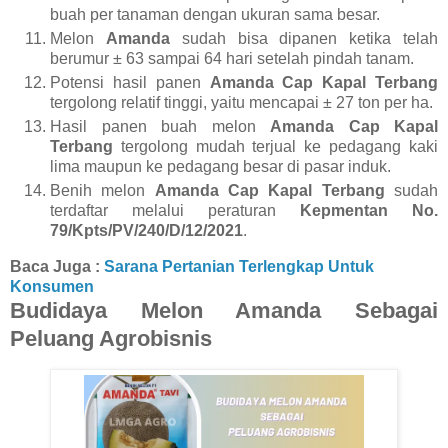
buah per tanaman dengan ukuran sama besar.
Melon
Amanda
sudah bisa dipanen ketika telah
berumur ± 63 sampai 64 hari setelah pindah tanam.
Potensi hasil panen
Amanda Cap Kapal Terbang
tergolong relatif tinggi, yaitu mencapai ± 27 ton per ha.
Hasil panen buah melon
Amanda Cap Kapal
Terbang
tergolong mudah terjual ke pedagang kaki
lima maupun ke pedagang besar di pasar induk.
Benih melon
Amanda Cap Kapal Terbang
sudah
terdaftar melalui peraturan
Kepmentan No.
79/Kpts/PV/240/D/12/2021
.
Baca Juga :
Sarana Pertanian Terlengkap Untuk
Konsumen
Budidaya Melon Amanda Sebagai
Peluang Agrobisnis