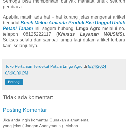
Semoga bisa memberikan banyak manfaat untuk seluruh
pembaca.
Apabila masih ada hal – hal kurang jelas mengenai artikel
berjudul
Benih Melon Amanda Produk Bisi Unggul Untuk
Petani Tanam
ini, segera hubungi
Lmga Agro
melalui no.
telepon 08125222117 (
Khusus Layanan WA/SMS
).
Sukses selalu dan sampai jumpa lagi dalam artikel terbaru
kami selanjutnya.
Toko Pertanian Terdekat Petani Lmga Agro
di
5/24/2024
05:00:00 PM
Berbagi
Tidak ada komentar:
Posting Komentar
Jika anda ingin komentar Gunakan alamat email
yang jelas ( Jangan Anonymous ). Mohon