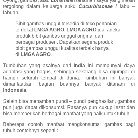
Oyong, gambas, atau
Luffa
ialah tanaman sayur yang masih
tergolong dalam keluarga suku
Cucurbitaceae
/ labu –
labuan.
Bibit gambas unggul tersedia di toko pertanian
terdekat
LMGA AGRO
.
LMGA AGRO
jual aneka
produk bibit gambas unggul original dari
berbagai produsen. Dapatkan segera produk
bibit gambas unggul kualitas terbaik hanya
di
LMGA AGRO
.
Tumbuhan yang asalnya dari
India
ini mempunyai daya
adaptasi yang bagus, sehingga sekarang bisa dijumpai di
hampir seluruh tempat di dunia. Tumbuhan ini banyak
dimanfaatkan bagian buahnya banyak ditanam di
Indonesia
.
Selain bisa menambah pundi – pundi penghasilan, gambas
pun juga dapat dikonsumsi. Rasanya pun cukup lezat dan
bisa memberikan berbagai manfaat yang baik untuk tubuh.
Beberapa contoh manfaat mengkonsumsi gambas bagi
tubuh contohnya seperti :