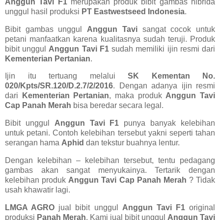
Anggun Tavi F1
merupakan produk bibit gambas hibrida
unggul hasil produksi
PT Eastwestseed Indonesia
.
Bibit gambas unggul
Anggun Tavi
sangat cocok untuk
petani manfaatkan karena kualitasnya sudah teruji. Produk
bibit unggul
Anggun Tavi F1
sudah memiliki ijin resmi dari
Kementerian Pertanian
.
Ijin itu tertuang melalui
SK Kementan No.
020/Kpts/SR.120/D.2.7/2/2016
. Dengan adanya ijin resmi
dari
Kementerian Pertanian
, maka produk
Anggun Tavi
Cap Panah Merah
bisa beredar secara legal.
Bibit unggul
Anggun Tavi F1
punya banyak kelebihan
untuk petani. Contoh kelebihan tersebut yakni seperti tahan
serangan hama
Aphid
dan tekstur buahnya lentur.
Dengan kelebihan – kelebihan tersebut, tentu pedagang
gambas akan sangat menyukainya. Tertarik dengan
kelebihan produk
Anggun Tavi Cap Panah Merah
? Tidak
usah khawatir lagi.
LMGA AGRO
jual bibit unggul
Anggun Tavi F1
original
produksi
Panah Merah
. Kami jual bibit unggul
Anggun Tavi