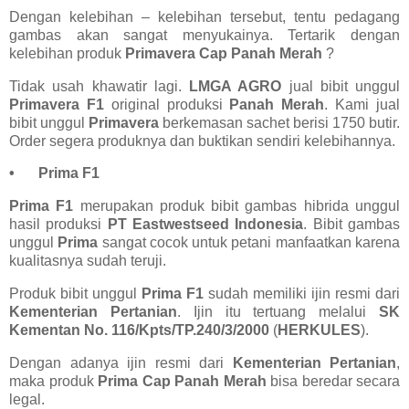
Dengan kelebihan – kelebihan tersebut, tentu pedagang
gambas akan sangat menyukainya. Tertarik dengan
kelebihan produk
Primavera Cap Panah Merah
?
Tidak usah khawatir lagi.
LMGA AGRO
jual bibit unggul
Primavera F1
original produksi
Panah Merah
. Kami jual
bibit unggul
Primavera
berkemasan sachet berisi 1750 butir.
Order segera produknya dan buktikan sendiri kelebihannya.
•
Prima F1
Prima F1
merupakan produk bibit gambas hibrida unggul
hasil produksi
PT Eastwestseed Indonesia
. Bibit gambas
unggul
Prima
sangat cocok untuk petani manfaatkan karena
kualitasnya sudah teruji.
Produk bibit unggul
Prima F1
sudah memiliki ijin resmi dari
Kementerian Pertanian
. Ijin itu tertuang melalui
SK
Kementan No. 116/Kpts/TP.240/3/2000
(
HERKULES
).
Dengan adanya ijin resmi dari
Kementerian Pertanian
,
maka produk
Prima Cap Panah Merah
bisa beredar secara
legal.