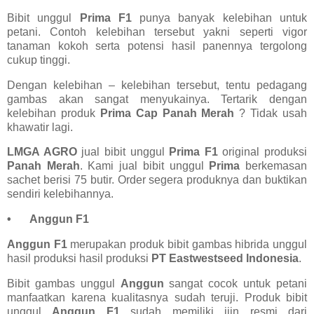
Bibit unggul
Prima F1
punya banyak kelebihan untuk
petani. Contoh kelebihan tersebut yakni seperti vigor
tanaman kokoh serta potensi hasil panennya tergolong
cukup tinggi.
Dengan kelebihan – kelebihan tersebut, tentu pedagang
gambas akan sangat menyukainya. Tertarik dengan
kelebihan produk
Prima Cap Panah Merah
? Tidak usah
khawatir lagi.
LMGA AGRO
jual bibit unggul
Prima F1
original produksi
Panah Merah
. Kami jual bibit unggul
Prima
berkemasan
sachet berisi 75 butir. Order segera produknya dan buktikan
sendiri kelebihannya.
•
Anggun F1
Anggun F1
merupakan produk bibit gambas hibrida unggul
hasil produksi hasil produksi
PT Eastwestseed Indonesia
.
Bibit gambas unggul
Anggun
sangat cocok untuk petani
manfaatkan karena kualitasnya sudah teruji. Produk bibit
unggul
Anggun F1
sudah memiliki ijin resmi dari