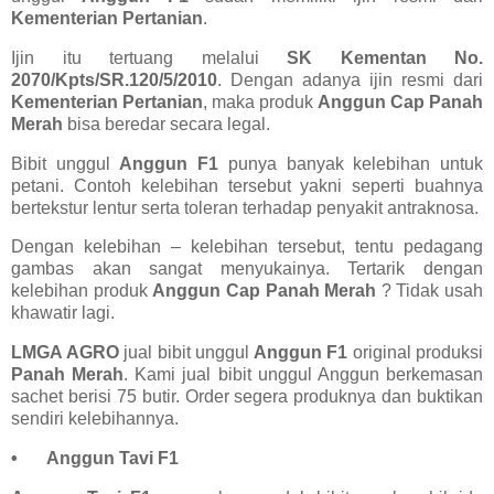
Kementerian Pertanian
.
Ijin itu tertuang melalui
SK Kementan No.
2070/Kpts/SR.120/5/2010
. Dengan adanya ijin resmi dari
Kementerian Pertanian
, maka produk
Anggun Cap Panah
Merah
bisa beredar secara legal.
Bibit unggul
Anggun F1
punya banyak kelebihan untuk
petani. Contoh kelebihan tersebut yakni seperti buahnya
bertekstur lentur serta toleran terhadap penyakit antraknosa.
Dengan kelebihan – kelebihan tersebut, tentu pedagang
gambas akan sangat menyukainya. Tertarik dengan
kelebihan produk
Anggun Cap Panah Merah
? Tidak usah
khawatir lagi.
LMGA AGRO
jual bibit unggul
Anggun F1
original produksi
Panah Merah
. Kami jual bibit unggul Anggun berkemasan
sachet berisi 75 butir. Order segera produknya dan buktikan
sendiri kelebihannya.
•
Anggun Tavi F1