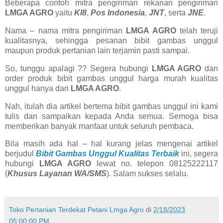
Beberapa contoh mitra pengiriman rekanan pengiriman
LMGA AGRO
yaitu
KI8
,
Pos Indonesia
,
JNT
, serta
JNE
.
Nama – nama mitra pengiriman
LMGA AGRO
telah teruji
kualitasnya, sehingga pesanan bibit gambas unggul
maupun produk pertanian lain terjamin pasti sampai.
So, tunggu apalagi ?? Segera hubungi
LMGA AGRO
dan
order produk bibit gambas unggul harga murah kualitas
unggul hanya dari
LMGA AGRO
.
Nah, itulah dia artikel bertema bibit gambas unggul ini kami
tulis dan sampaikan kepada Anda semua. Semoga bisa
memberikan banyak manfaat untuk seluruh pembaca.
Bila masih ada hal – hal kurang jelas mengenai artikel
berjudul
Bibit Gambas Unggul Kualitas Terbaik
ini, segera
hubungi
LMGA AGRO
lewat no. telepon 08125222117
(
Khusus Layanan WA/SMS
). Salam sukses selalu.
Toko Pertanian Terdekat Petani Lmga Agro
di
2/18/2023
05:00:00 PM