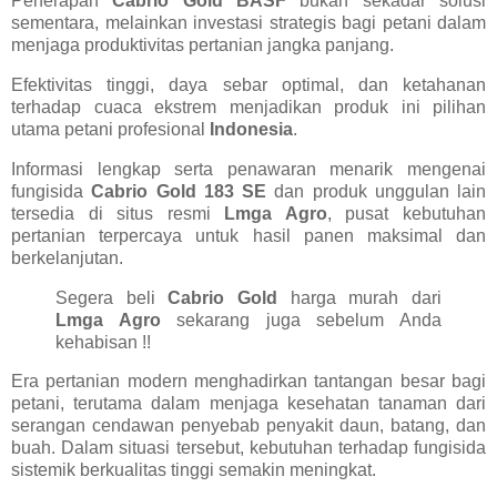
Penerapan
Cabrio Gold BASF
bukan sekadar solusi
sementara, melainkan investasi strategis bagi petani dalam
menjaga produktivitas pertanian jangka panjang.
Efektivitas tinggi, daya sebar optimal, dan ketahanan
terhadap cuaca ekstrem menjadikan produk ini pilihan
utama petani profesional
Indonesia
.
Informasi lengkap serta penawaran menarik mengenai
fungisida
Cabrio Gold 183 SE
dan produk unggulan lain
tersedia di situs resmi
Lmga Agro
, pusat kebutuhan
pertanian terpercaya untuk hasil panen maksimal dan
berkelanjutan.
Segera beli
Cabrio Gold
harga murah dari
Lmga Agro
sekarang juga sebelum Anda
kehabisan !!
Era pertanian modern menghadirkan tantangan besar bagi
petani, terutama dalam menjaga kesehatan tanaman dari
serangan cendawan penyebab penyakit daun, batang, dan
buah. Dalam situasi tersebut, kebutuhan terhadap fungisida
sistemik berkualitas tinggi semakin meningkat.