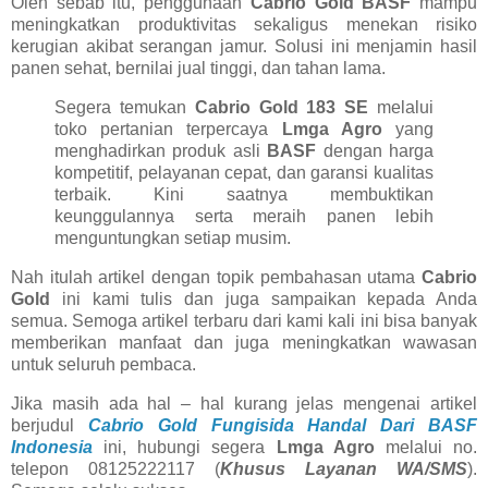
Oleh sebab itu, penggunaan
Cabrio Gold BASF
mampu
meningkatkan produktivitas sekaligus menekan risiko
kerugian akibat serangan jamur. Solusi ini menjamin hasil
panen sehat, bernilai jual tinggi, dan tahan lama.
Segera temukan
Cabrio Gold 183 SE
melalui
toko pertanian terpercaya
Lmga Agro
yang
menghadirkan produk asli
BASF
dengan harga
kompetitif, pelayanan cepat, dan garansi kualitas
terbaik. Kini saatnya membuktikan
keunggulannya serta meraih panen lebih
menguntungkan setiap musim.
Nah itulah artikel dengan topik pembahasan utama
Cabrio
Gold
ini kami tulis dan juga sampaikan kepada Anda
semua. Semoga artikel terbaru dari kami kali ini bisa banyak
memberikan manfaat dan juga meningkatkan wawasan
untuk seluruh pembaca.
Jika masih ada hal – hal kurang jelas mengenai artikel
berjudul
Cabrio Gold Fungisida Handal Dari BASF
Indonesia
ini, hubungi segera
Lmga Agro
melalui no.
telepon 08125222117 (
Khusus Layanan WA/SMS
).