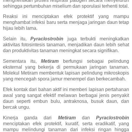
menghentikan proses respirasi patogen secara menyeluruh
sehingga pertumbuhan miselium dan sporulasi terhenti total.
Reaksi ini menciptakan efek protektif yang mampu
menghambat infeksi baru serta menjaga jaringan daun tetap
hijau lebih lama.
Selain itu,
Pyraclostrobin
juga terbukti meningkatkan
aktivitas fotosintesis tanaman, menjadikan daun lebih sehat
dan produktivitas tanaman meningkat secara signifikan.
Sementara itu,
Metiram
berfungsi sebagai pelindung
eksternal yang bekerja di permukaan jaringan tanaman.
Molekul Metiram membentuk lapisan pelindung mikroskopis
yang mencegah spora jamur menempel dan berkecambah.
Efek kontak dari bahan aktif ini memberi lapisan pertahanan
awal yang sangat efektif melawan berbagai jenis penyakit
daun seperti embun bulu, antraknosa, busuk daun, dan
bercak ungu.
Kinerja ganda dari
Metiram
dan
Pyraclostrobin
menciptakan efek protektif, kuratif, serta eradikatif, yang
mampu melindungi tanaman dari infeksi ringan hingga