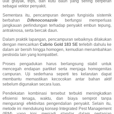
ulat grayak, trips, dan kutu daun yang sering berperan
sebagai vektor penyakit.
Sementara itu, pencampuran dengan fungisida sistemik
berbahan
Difenoconazole
berfungsi memperluas
jangkauan perlindungan terhadap penyakit embun tepung,
antraknosa, serta bercak daun.
Dalam praktik lapangan, pencampuran sebaiknya dilakukan
dengan mencairkan
Cabrio Gold 183 SE
terlebih dahulu ke
dalam air bersih hingga homogen, kemudian menambahkan
pestisida lain yang kompatibel.
Proses pengadukan harus berlangsung stabil untuk
mencegah endapan partikel serta menjaga homogenitas
campuran. Uji sederhana seperti tes kelarutan dapat
membantu memastikan kecocokan antar bahan aktif
sebelum digunakan secara luas.
Pendekatan kombinasi tersebut terbukti meningkatkan
efisiensi tenaga, waktu, dan biaya semprot tanpa
mengurangi efektivitas pengendalian penyakit. Selain itu,
metode ini mendukung konsep Integrated Pest Management
(IPM) yang kini menjadi standar dalam pertanian