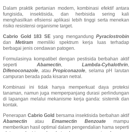
Dalam praktik pertanian modern, kombinasi efektif antara
fungisida, insektisida, dan herbisida sering kali
menghasilkan efisiensi aplikasi lebih tinggi serta menekan
risiko resistensi organisme target.
Cabrio Gold 183 SE
yang mengandung
Pyraclostrobin
dan
Metiram
memiliki spektrum kerja luas terhadap
berbagai jenis cendawan patogen.
Formulasinya kompatibel dengan pestisida berbahan aktif
seperti
Abamectin
,
Lambda-Cyhalothrin
,
Difenoconazole
, atau
Propiconazole
, selama pH larutan
campuran berada pada kisaran netral.
Kombinasi ini tidak hanya memperkuat daya proteksi
tanaman, namun juga memperpanjang durasi perlindungan
di lapangan melalui mekanisme kerja ganda: sistemik dan
kontak.
Penerapan
Cabrio Gold
bersama insektisida berbahan aktif
Abamectin
atau
Emamectin Benzoate
mampu
memberikan hasil optimal dalam pengendalian hama seperti