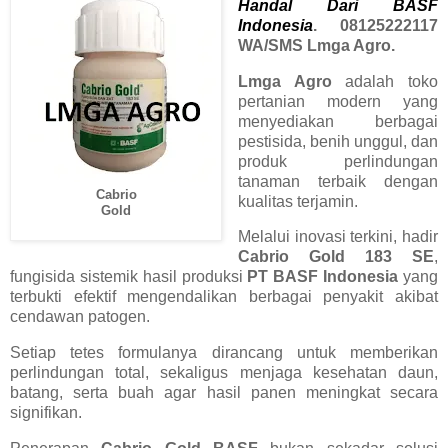
Handal Dari BASF
Indonesia
. 08125222117
WA/SMS Lmga Agro.
Lmga Agro
adalah toko
pertanian modern yang
menyediakan berbagai
pestisida, benih unggul, dan
produk perlindungan
tanaman terbaik dengan
Cabrio
kualitas terjamin.
Gold
Melalui inovasi terkini, hadir
Cabrio Gold 183 SE
,
fungisida sistemik hasil produksi
PT BASF Indonesia
yang
terbukti efektif mengendalikan berbagai penyakit akibat
cendawan patogen.
Setiap tetes formulanya dirancang untuk memberikan
perlindungan total, sekaligus menjaga kesehatan daun,
batang, serta buah agar hasil panen meningkat secara
signifikan.