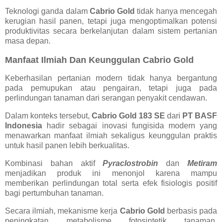
Teknologi ganda dalam
Cabrio Gold
tidak hanya mencegah
kerugian hasil panen, tetapi juga mengoptimalkan potensi
produktivitas secara berkelanjutan dalam sistem pertanian
masa depan.
Manfaat Ilmiah Dan Keunggulan Cabrio Gold
Keberhasilan pertanian modern tidak hanya bergantung
pada pemupukan atau pengairan, tetapi juga pada
perlindungan tanaman dari serangan penyakit cendawan.
Dalam konteks tersebut,
Cabrio Gold 183 SE
dari
PT BASF
Indonesia
hadir sebagai inovasi fungisida modern yang
menawarkan manfaat ilmiah sekaligus keunggulan praktis
untuk hasil panen lebih berkualitas.
Kombinasi bahan aktif
Pyraclostrobin
dan
Metiram
menjadikan produk ini menonjol karena mampu
memberikan perlindungan total serta efek fisiologis positif
bagi pertumbuhan tanaman.
Secara ilmiah, mekanisme kerja
Cabrio Gold
berbasis pada
peningkatan metabolisme fotosintetik tanaman.