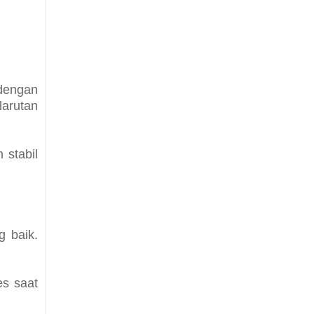
dengan
larutan
 stabil
 baik.
es saat