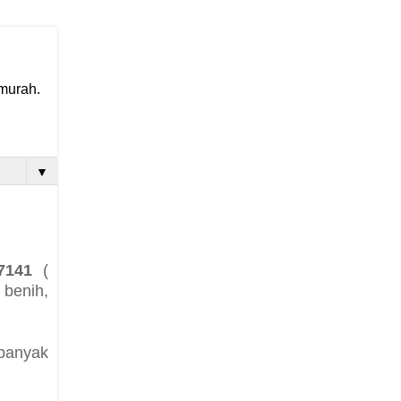
 murah.
▼
7141
(
 benih,
 banyak