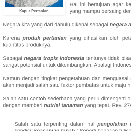
Hal ini bertujuan agar 
yang mampu bersaing den
Kapur Pertanian
Negara kita yang dari dahulu dikenal sebagai
negara 
Karena
produk pertanian
yang dihasilkan oleh pet
kuantitas produknya.
Sebagai
negara tropis Indonesia
tentunya tidak bis
sangat potensial untuk dikembangkan. Apalagi Indones
Namun dengan tingkat pengetahuan dan menguasai
akan menjadi salah satu faktor pembatas untuk maju h
Salah satu contoh sederhana yang perlu dimengerti o
dengan
memberi
nutrisi tanaman
yang tepat.
Rev. 27
Salah satu terpenting dalam hal
pengolahan 
kondisi
keasaman tanah
( Seperti bahasan tuli