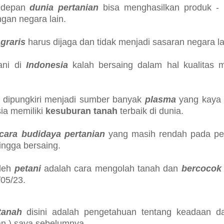
kedepan
dunia pertanian
bisa menghasilkan produk - 
gan negara lain.
agraris
harus dijaga dan tidak menjadi sasaran negara l
ani di
Indonesia
kalah bersaing dalam hal kualitas
a dipungkiri menjadi sumber banyak
plasma
yang kaya 
ia memiliki
kesuburan tanah
terbaik di dunia.
cara budidaya pertanian
yang masih rendah pada pet
ingga bersaing.
leh
petani
adalah cara mengolah tanah dan
bercocok
/05/23.
tanah
disini adalah pengetahuan tentang keadaan d
san ) saya sebelumnya.