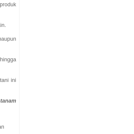
produk
ain.
 maupun
hingga
ani ini
 tanam
an