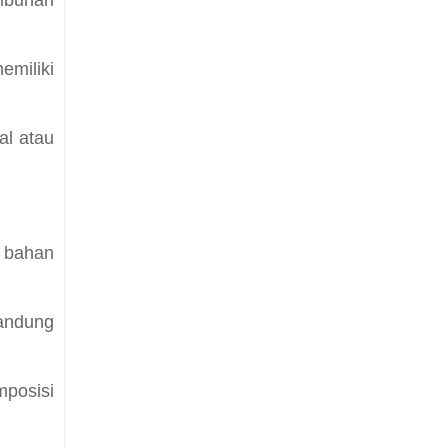
miliki
al atau
n bahan
andung
posisi