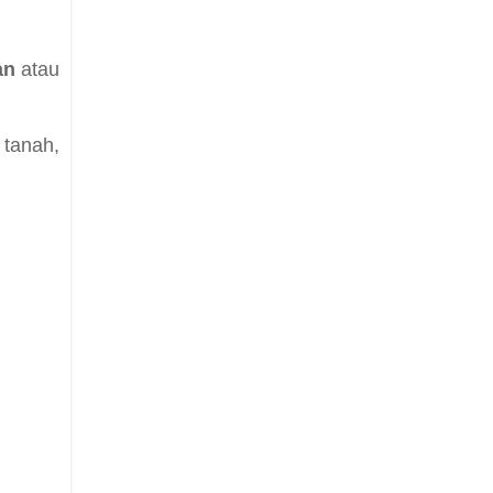
an
atau
 tanah,