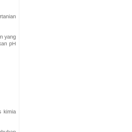
rtanian
n yang
nkan pH
s kimia
umbuhan