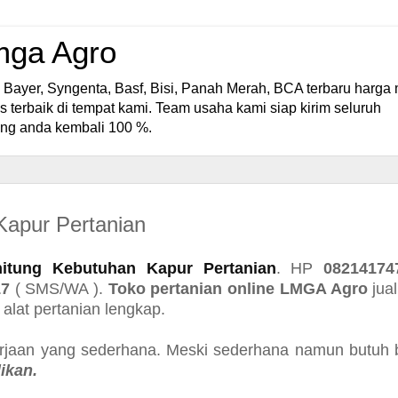
Lmga Agro
uk Bayer, Syngenta, Basf, Bisi, Panah Merah, BCA terbaru harga
tas terbaik di tempat kami. Team usaha kami siap kirim seluruh
ang anda kembali 100 %.
apur Pertanian
itung Kebutuhan Kapur Pertanian
. HP
08214174
17
( SMS/WA ).
Toko pertanian online LMGA Agro
jual
 alat pertanian lengkap.
erjaan yang sederhana. Meski sederhana namun butuh
ikan.