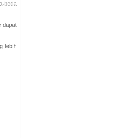
da-beda
e dapat
g lebih