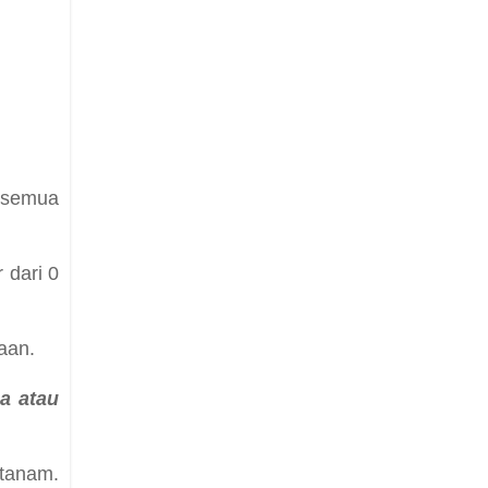
i semua
 dari 0
saan.
a atau
itanam.