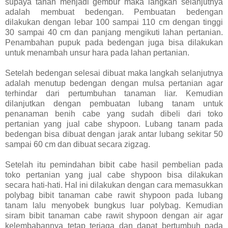
supaya tanah menjadi gembur maka langkah selanjutnya
adalah membuat bedengan. Pembuatan bedengan
dilakukan dengan lebar 100 sampai 110 cm dengan tinggi
30 sampai 40 cm dan panjang mengikuti lahan pertanian.
Penambahan pupuk pada bedengan juga bisa dilakukan
untuk menambah unsur hara pada lahan pertanian.
Setelah bedengan selesai dibuat maka langkah selanjutnya
adalah menutup bedengan dengan mulsa pertanian agar
terhindar dari pertumbuhan tanaman liar. Kemudian
dilanjutkan dengan pembuatan lubang tanam untuk
penanaman benih cabe yang sudah dibeli dari toko
pertanian yang jual cabe shypoon. Lubang tanam pada
bedengan bisa dibuat dengan jarak antar lubang sekitar 50
sampai 60 cm dan dibuat secara zigzag.
Setelah itu pemindahan bibit cabe hasil pembelian pada
toko pertanian yang jual cabe shypoon bisa dilakukan
secara hati-hati. Hal ini dilakukan dengan cara memasukkan
polybag bibit tanaman cabe rawit shypoon pada lubang
tanam lalu menyobek bungkus luar polybag. Kemudian
siram bibit tanaman cabe rawit shypoon dengan air agar
kelembabannya tetap terjaga dan dapat bertumbuh pada