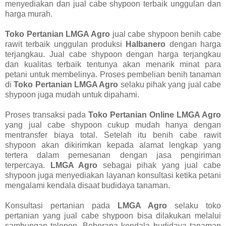
menyediakan dan jual cabe shypoon terbaik unggulan dan
harga murah.
Toko Pertanian LMGA Agro
jual cabe shypoon benih cabe
rawit terbaik unggulan produksi
Halbanero
dengan harga
terjangkau. Jual cabe shypoon dengan harga terjangkau
dan kualitas terbaik tentunya akan menarik minat para
petani untuk membelinya. Proses pembelian benih tanaman
di
Toko Pertanian LMGA Agro
selaku pihak yang jual cabe
shypoon juga mudah untuk dipahami.
Proses transaksi pada
Toko Pertanian Online LMGA Agro
yang jual cabe shypoon cukup mudah hanya dengan
mentransfer biaya total. Setelah itu benih cabe rawit
shypoon akan dikirimkan kepada alamat lengkap yang
tertera dalam pemesanan dengan jasa pengiriman
terpercaya.
LMGA Agro
sebagai pihak yang jual cabe
shypoon juga menyediakan layanan konsultasi ketika petani
mengalami kendala disaat budidaya tanaman.
Konsultasi pertanian pada
LMGA Agro
selaku toko
pertanian yang jual cabe shypoon bisa dilakukan melalui
sambungan telepon. Beberapa kendala budidaya tanaman