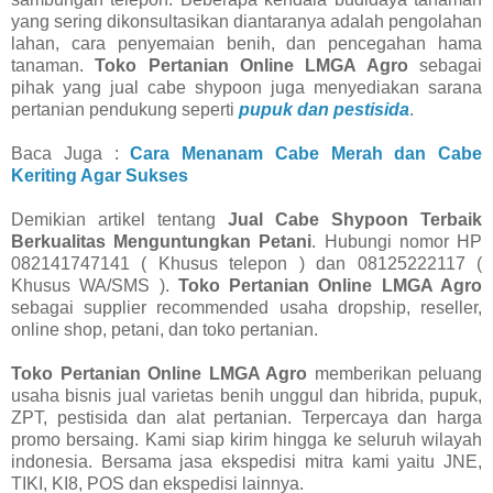
yang sering dikonsultasikan diantaranya adalah pengolahan
lahan, cara penyemaian benih, dan pencegahan hama
tanaman.
Toko Pertanian Online LMGA Agro
sebagai
pihak yang jual cabe shypoon juga menyediakan sarana
pertanian pendukung seperti
pupuk dan pestisida
.
Baca Juga :
Cara Menanam Cabe Merah dan Cabe
Keriting Agar Sukses
Demikian artikel tentang
Jual Cabe Shypoon Terbaik
Berkualitas Menguntungkan Petani
. Hubungi nomor HP
082141747141 ( Khusus telepon ) dan 08125222117 (
Khusus WA/SMS ).
Toko Pertanian Online LMGA Agro
sebagai supplier recommended usaha dropship, reseller,
online shop, petani, dan toko pertanian.
Toko Pertanian Online LMGA Agro
memberikan peluang
usaha bisnis jual varietas benih unggul dan hibrida, pupuk,
ZPT, pestisida dan alat pertanian. Terpercaya dan harga
promo bersaing. Kami siap kirim hingga ke seluruh wilayah
indonesia. Bersama jasa ekspedisi mitra kami yaitu JNE,
TIKI, KI8, POS dan ekspedisi lainnya.