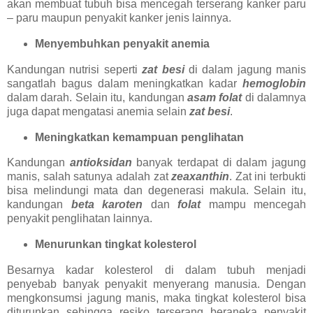
akan membuat tubuh bisa mencegah terserang kanker paru
– paru maupun penyakit kanker jenis lainnya.
Menyembuhkan penyakit anemia
Kandungan nutrisi seperti
zat besi
di dalam jagung manis
sangatlah bagus dalam meningkatkan kadar
hemoglobin
dalam darah. Selain itu, kandungan
asam folat
di dalamnya
juga dapat mengatasi anemia selain
zat besi
.
Meningkatkan kemampuan penglihatan
Kandungan
antioksidan
banyak terdapat di dalam jagung
manis, salah satunya adalah zat
zeaxanthin
. Zat ini terbukti
bisa melindungi mata dan degenerasi makula. Selain itu,
kandungan
beta karoten
dan
folat
mampu mencegah
penyakit penglihatan lainnya.
Menurunkan tingkat kolesterol
Besarnya kadar kolesterol di dalam tubuh menjadi
penyebab banyak penyakit menyerang manusia. Dengan
mengkonsumsi jagung manis, maka tingkat kolesterol bisa
diturunkan sehingga resiko terserang beraneka penyakit