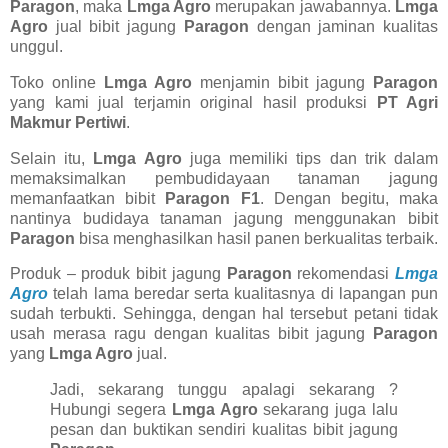
Paragon
, maka
Lmga Agro
merupakan jawabannya.
Lmga
Agro
jual bibit jagung
Paragon
dengan jaminan kualitas
unggul.
Toko online
Lmga Agro
menjamin bibit jagung
Paragon
yang kami jual terjamin original hasil produksi
PT Agri
Makmur Pertiwi
.
Selain itu,
Lmga Agro
juga memiliki tips dan trik dalam
memaksimalkan pembudidayaan tanaman jagung
memanfaatkan bibit
Paragon F1
. Dengan begitu, maka
nantinya budidaya tanaman jagung menggunakan bibit
Paragon
bisa menghasilkan hasil panen berkualitas terbaik.
Produk – produk bibit jagung
Paragon
rekomendasi
Lmga
Agro
telah lama beredar serta kualitasnya di lapangan pun
sudah terbukti. Sehingga, dengan hal tersebut petani tidak
usah merasa ragu dengan kualitas bibit jagung
Paragon
yang
Lmga Agro
jual.
Jadi, sekarang tunggu apalagi sekarang ?
Hubungi segera
Lmga Agro
sekarang juga lalu
pesan dan buktikan sendiri kualitas bibit jagung