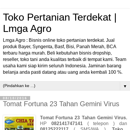
Toko Pertanian Terdekat |
Lmga Agro
Lmga Agro : Bisnis online toko pertanian terdekat. Jual
produk Bayer, Syngenta, Basf, Bisi, Panah Merah, BCA
terbaru harga murah. Beli kebutuhan bisnis dropship,
reseller, toko tani anda kualitas terbaik di tempat kami. Team
usaha kami siap kirim seluruh Indonesia. Jaminan barang
belanja anda pasti datang atau uang anda kembali 100 %.
▼
08/10/2016
Tomat Fortuna 23 Tahan Gemini Virus
Tomat Fortuna 23 Tahan Gemini Virus.
HP
082141747141
( telepon ) dan
08125222117
( SMS/WA ).
Toko