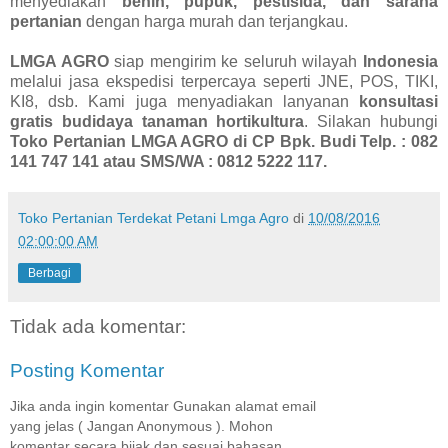
menyediakan
benih, pupuk, pestisida, dan sarana
pertanian
dengan harga murah dan terjangkau.
LMGA AGRO
siap mengirim ke seluruh wilayah
Indonesia
melalui jasa ekspedisi terpercaya seperti JNE, POS, TIKI,
KI8, dsb. Kami juga menyadiakan lanyanan
konsultasi
gratis budidaya tanaman hortikultura
. Silakan hubungi
Toko Pertanian LMGA AGRO di CP Bpk. Budi Telp. : 082
141 747 141 atau SMS/WA : 0812 5222 117.
Toko Pertanian Terdekat Petani Lmga Agro
di
10/08/2016
02:00:00 AM
Berbagi
Tidak ada komentar:
Posting Komentar
Jika anda ingin komentar Gunakan alamat email
yang jelas ( Jangan Anonymous ). Mohon
komentar secara bijak dan sesuai bahasan.