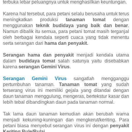
terbuka lebar peluangnya untuk menghasilkan keuntungan.
Karena hal tersebut, para petani selalu berusaha untuk terus
meningkatkan produksi
tanaman tomat
dengan
menggunakan
teknik budidaya yang baik dan benar
.
Namun dibalik itu semua, para petani tomat masih terganjal
oleh berbagai kendala seperti cuaca yang tidak menentu
serta serangan dari
hama dan penyakit.
Serangan hama dan penyakit
menjadi kendala utama
dalam
budidaya tomat
salah satunya yaitu disebabkan
karena
serangan Gemini Virus
.
Serangan Gemini Virus
sangatlah mengganggu
pertumbuhan tanaman.
Tanaman tomat
yang sudah
terserang virus ini memiliki gejala yang ditandai dengan
daun tanaman menggulung, mengeras, bertekstur kasar dan
lebih tebal dibandingkan daun pada tanaman normal.
Tak lama daun tanaman kemudian akan berubah warna
menjadi kekuning-kuningan dan mengkerut/keriting. Para
petani biasa menyebut serangan virus ini dengan
penyakit
Keriting Bule/Bulai
.