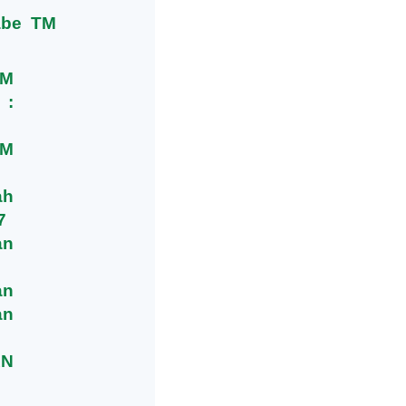
abe TM
M
 :
TM
ah
7
an
n
an
N