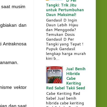
Tangki: Trik Jitu
h saat musim
untuk Pertumbuhan
Daun Maksimal!
Gandasil D Ingin
Daun Lebih Hijau
ngbiakan dan
dan Menggoda?
Temukan Dosis
Gandasil D Per
Tangki yang Tepat !
i Antraknosa
Pupuk Gandasil
lengkap harga murah
kini b...
 tanaman.
Jual Benih
Hibrida
Cabe
Keriting
Red Sabel Takii Seed
nisme vektor
Cabe Keriting Red
Sabel Jual benih
hibrida cabe keriting
ujan dan saat