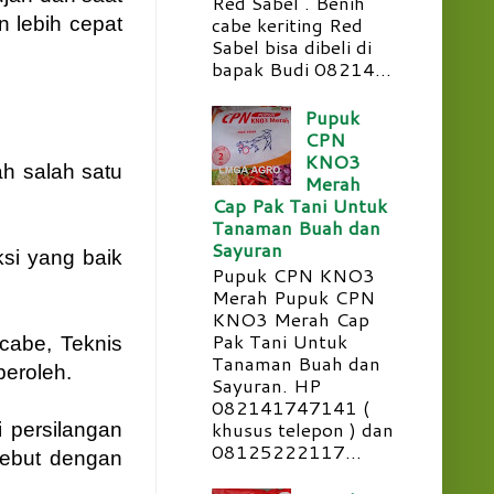
Red Sabel . Benih
cabe keriting Red
n lebih cepat
Sabel bisa dibeli di
bapak Budi 08214...
Pupuk
CPN
KNO3
ah salah satu
Merah
Cap Pak Tani Untuk
Tanaman Buah dan
Sayuran
si yang baik
Pupuk CPN KNO3
Merah Pupuk CPN
KNO3 Merah Cap
Pak Tani Untuk
cabe, Teknis
Tanaman Buah dan
peroleh.
Sayuran. HP
082141747141 (
khusus telepon ) dan
 persilangan
08125222117...
sebut dengan