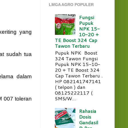
LMGA AGRO POPULER
Fungsi
Pupuk
NPK 15-
eriting yang
10-20 +
TE Boost 324 Cap
Tawon Terbaru
Pupuk NPK Boost
at sudah tua
324 Tawon Fungsi
Pupuk NPK 15-10-
20 + TE Boost 324
Cap Tawon Terbaru .
elama dalam
HP 082141747141
( telpon ) dan
08125222117 (
SMS/W...
 007 toleran
Rahasia
Dosis
Gandasil
D Per