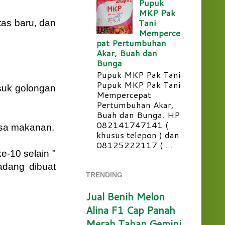
Pupuk
MKP Pak
Tani
tas baru, dan
Memperce
pat Pertumbuhan
Akar, Buah dan
Bunga
Pupuk MKP Pak Tani
Pupuk MKP Pak Tani
suk golongan
Mempercepat
Pertumbuhan Akar,
Buah dan Bunga. HP
082141747141 (
asa makanan.
khusus telepon ) dan
08125222117 ( ...
-10 selain "
adang dibuat
TRENDING
Jual Benih Melon
Alina F1 Cap Panah
Merah Tahan Gemini