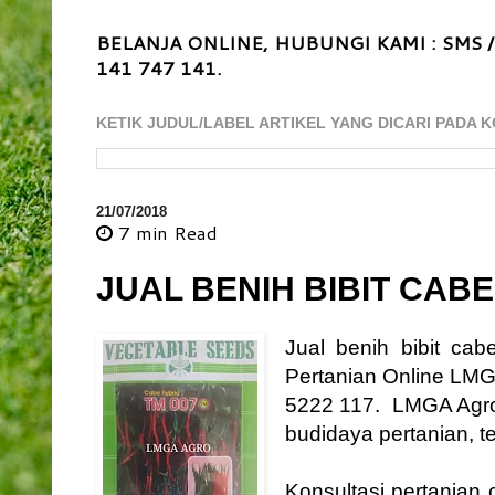
BELANJA ONLINE, HUBUNGI KAMI : SMS /
141 747 141.
KETIK JUDUL/LABEL ARTIKEL YANG DICARI PADA K
21/07/2018
7 min
Read
JUAL BENIH BIBIT CABE
Jual benih bibit ca
Pertanian Online LMG
5222 117. LMGA Agro m
budidaya pertanian, 
Konsultasi pertanian 