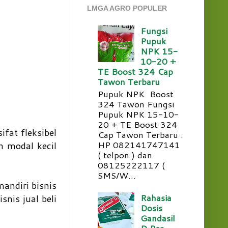
LMGA AGRO POPULER
Fungsi
Pupuk
NPK 15-
10-20 +
TE Boost 324 Cap
Tawon Terbaru
Pupuk NPK Boost
324 Tawon Fungsi
Pupuk NPK 15-10-
20 + TE Boost 324
fat fleksibel
Cap Tawon Terbaru .
HP 082141747141
n modal kecil
( telpon ) dan
08125222117 (
SMS/W...
mandiri bisnis
Rahasia
nis jual beli
Dosis
Gandasil
D Per