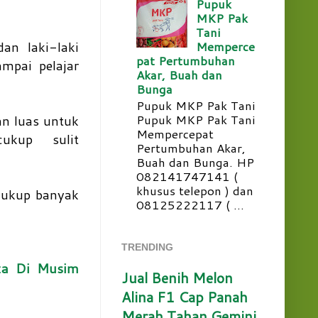
Pupuk
MKP Pak
Tani
Memperce
an laki-laki
pat Pertumbuhan
mpai pelajar
Akar, Buah dan
Bunga
Pupuk MKP Pak Tani
Pupuk MKP Pak Tani
an luas untuk
Mempercepat
ukup sulit
Pertumbuhan Akar,
Buah dan Bunga. HP
082141747141 (
khusus telepon ) dan
cukup banyak
08125222117 ( ...
TRENDING
nza Di Musim
Jual Benih Melon
Alina F1 Cap Panah
Merah Tahan Gemini