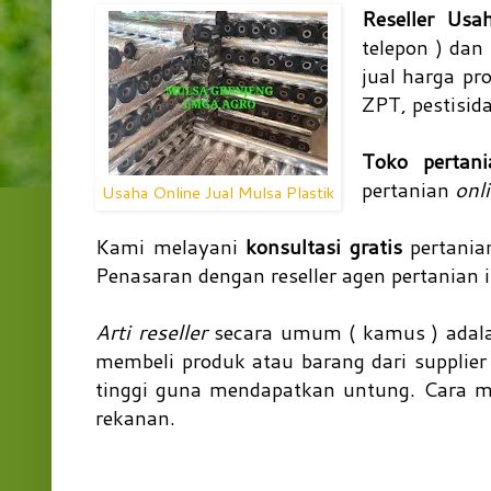
Reseller Usa
telepon ) da
jual harga pr
ZPT, pestisid
Toko perta
pertanian
onl
Usaha Online Jual Mulsa Plastik
Kami melayani
konsultasi gratis
pertania
Penasaran dengan reseller agen pertanian i
Arti reseller
secara umum ( kamus ) adalah
membeli produk atau barang dari supplier 
tinggi guna mendapatkan untung. Cara me
rekanan.