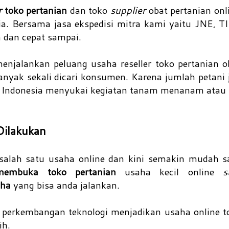
r
toko pertanian
dan toko
supplier
obat pertanian onl
a. Bersama jasa ekspedisi mitra kami yaitu JNE, T
n dan cepat sampai.
enjalankan peluang usaha reseller toko pertanian o
banyak sekali dicari konsumen. Karena jumlah petani
Indonesia menyukai kegiatan tanam menanam atau 
Dilakukan
 salah satu usaha online dan kini semakin mudah s
membuka toko pertanian
usaha kecil online
s
aha
yang bisa anda jalankan.
perkembangan teknologi menjadikan usaha online t
ih.