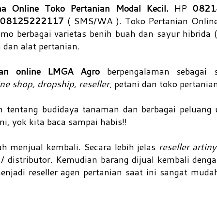
ha Online Toko Pertanian Modal Kecil.
HP
0821
n
08125222117
( SMS/WA ). Toko Pertanian Onli
omo berbagai varietas benih buah dan sayur hibrida (
a dan alat pertanian.
nian online LMGA Agro
berpengalaman sebagai s
ine shop, dropship, reseller
, petani dan toko pertania
n tentang budidaya tanaman dan berbagai peluang u
ni, yok kita baca sampai habis!!
 menjual kembali. Secara lebih jelas
reseller artin
/ distributor. Kemudian barang dijual kembali denga
njadi reseller agen pertanian saat ini sangat mud