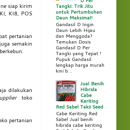
ine
siap kirim
Tangki: Trik Jitu
untuk Pertumbuhan
IKI, KI8, POS
Daun Maksimal!
Gandasil D Ingin
Daun Lebih Hijau
dan Menggoda?
bat pertanian
Temukan Dosis
 juga semakin
Gandasil D Per
berkebun.
Tangki yang Tepat !
Pupuk Gandasil
lengkap harga murah
kini b...
Jual Benih
Hibrida
aja dilakukan
Cabe
upplier
toko
Keriting
Red Sabel Takii Seed
Cabe Keriting Red
Sabel Jual benih
oko pertanian
hibrida cabe keriting