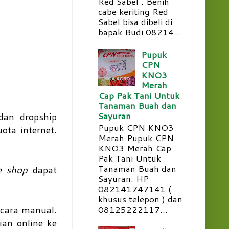
Red Sabel . Benih
cabe keriting Red
Sabel bisa dibeli di
bapak Budi 08214...
Pupuk
CPN
KNO3
Merah
Cap Pak Tani Untuk
Tanaman Buah dan
Sayuran
 dan dropship
Pupuk CPN KNO3
ota internet.
Merah Pupuk CPN
KNO3 Merah Cap
Pak Tani Untuk
Tanaman Buah dan
e shop
dapat
Sayuran. HP
082141747141 (
khusus telepon ) dan
08125222117...
ecara manual.
an online ke