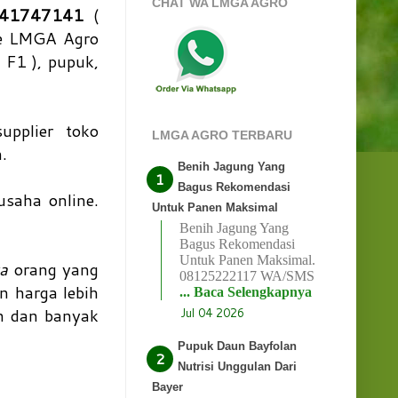
CHAT WA LMGA AGRO
41747141
(
ne LMGA Agro
 F1 ), pupuk,
upplier toko
LMGA AGRO TERBARU
n.
Benih Jagung Yang
Bagus Rekomendasi
saha online.
Untuk Panen Maksimal
Benih Jagung Yang
Bagus Rekomendasi
Untuk Panen Maksimal.
ya
orang yang
08125222117 WA/SMS
n harga lebih
... Baca Selengkapnya
ah dan banyak
Jul 04 2026
Pupuk Daun Bayfolan
Nutrisi Unggulan Dari
Bayer