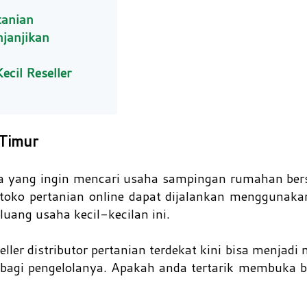
tanian
janjikan
cil Reseller
a Timur
 yang ingin mencari usaha sampingan rumahan bersi
r toko pertanian online dapat dijalankan menggunaka
uang usaha kecil-kecilan ini.
ler distributor pertanian terdekat kini bisa menjadi 
gi pengelolanya. Apakah anda tertarik membuka bis