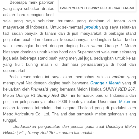
Beberapa merk pabrikan
yang saya sebutkan di atas
PANEN MELON F1 SUNNY RED DI JAWA TENGAH
adalah baru sebagian kecil
saja yang saya sebutkan terutama yang dominan di tanam oleh
masyarakat di Indonesia. Untuk sekmentasi
produk
yang saya sebutkan
tadi sudah banyak di tanam dan di jual masyarakat di berbagai stand
penjualan buah dan dominan keberadaannya, sedangkan kelas kedua
yaitu semangka bernet dengan daging buah warna Orange / Merah
biasanya dominan untuk kelas hotel dan Supermarket walaupun sekarang
juga ada beberapa stand buah yang menjual juga, sedangkan untuk kelas
yang kulit kuning masih di dominasi pemasarannya di hotel dan
supermarket.
Pada kesempatan ini saya akan membahas sekilas
melon
yang
mempunyai Net dengan daging buah berwarna
Orange / Merah
yang di
keluarkan oleh
Primasid
yang bernama Melon Hibrida
SUNNY RED 267
.
Melon Orange F1
Sunny Red 267
ini termasuk baru di Indonesia dan
perijinan pelepasannya tahun 2008 tepatnya bulan Desember.
Melon
ini
adalah tanaman Introduksi dari negara Thailand yang di produksi oleh
Metro Agriculture Co. Ltd. Thailand dan termasuk melon golongan silang
tunggal.
Berdasarkan pengamatan dari penulis pada saat Budidaya Melon
Hibrida ( F1 ) Sunny Red 267 ini antara lain adalah :