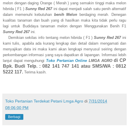
melon dengan daging Orange ( Merah ) yang semakin tinggi maka melon
hibrida ( F1 )
Sunny Red 267
ini dapat menjadi salah satu penih alternatif
dalam memenuhi kebutuhan
benih Melon
berdaging merah. Denegan
kualitas tanaman dan buah yang di hasilkan maka kita tidak perlu ragu
lagi untuk Budidaya tanaman melon dengan Menggunakan Benih F1
Sunny Red 267
ini.
Demikian sekilas info tentang melon hibrida ( F1 )
Sunny Red 267
ini
kami tulis, apabila ada kurang lengkap dan detail dalam mengamati dan
menyajikan data ini maka kami akan lengkapi menyusul seiring dengan
perkembangan informasi yang saya dapatkan di lapangan. Informasi lebih
di CP
lanjut dapat menguhungi
Toko Pertanian Online
LMGA AGRO
Bp
k. Budi Telp. : 082 141 747 141 atau SMS/WA : 0812
5222 117.
Terima kasih.
Toko Pertanian Terdekat Petani Lmga Agro
di
7/31/2014
08:06:00 PM
Berbagi