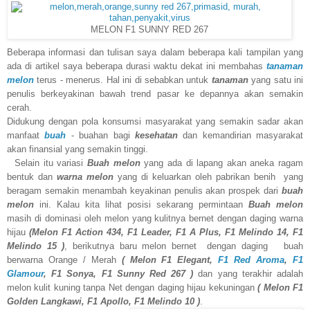
MELON F1 SUNNY RED 267
Beberapa informasi dan tulisan saya dalam beberapa kali tampilan yang
ada di artikel saya beberapa durasi waktu dekat ini membahas
tanaman
melon
terus - menerus. Hal ini di sebabkan untuk
tanaman
yang satu ini
penulis berkeyakinan bawah trend pasar ke depannya akan semakin
cerah.
Didukung dengan pola konsumsi masyarakat yang semakin sadar akan
manfaat
buah
- buahan bagi
kesehatan
dan kemandirian masyarakat
akan finansial yang semakin tinggi.
Selain itu variasi
Buah melon
yang ada di lapang akan aneka ragam
bentuk dan
warna melon
yang di keluarkan oleh pabrikan benih yang
beragam semakin menambah keyakinan penulis akan prospek dari
buah
melon
ini. Kalau kita lihat posisi sekarang permintaan
Buah melon
masih di dominasi oleh melon yang kulitnya bernet dengan daging warna
hijau
(Melon F1 Action 434, F1 Leader, F1 A Plus, F1 Melindo 14, F1
Melindo 15 )
, berikutnya baru melon bernet dengan daging buah
berwarna Orange / Merah
( Melon F1 Elegant,
F1 Red Aroma
,
F1
Glamour
, F1 Sonya, F1 Sunny Red 267 )
dan yang terakhir adalah
melon kulit kuning tanpa Net dengan daging hijau kekuningan
( Melon F1
Golden Langkawi, F1 Apollo, F1 Melindo 10 )
.