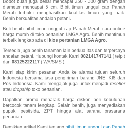
Bobot buah juga besar mencapai 250 - 300 gram dengan
diameter mencapai 5 cm. Bibit timun unggul cap Panah
Merah terbukti menghasilkan kualitas timun yang baik.
Benih berkualitas andalan petani.
Beli benih bibit timun unggul cap Panah Merah cara online
harga murah di toko pertanian LMGA Agro. Benih mentimun
terbaik lengkap ada di
kios pertanian LMGA Agro
.
Tersedia juga benih tanaman lain berkualitas dan terpercaya
andalan petani. Hubungi kontak Kami
082141747141
( telp )
dan
08125222117
( WA/SMS ).
Kami siap kirim pesanan Anda ke alamat tujuan seluruh
Indonesia bersama jasa pengiriman barang JNE, KI8 dan
Pos Indonesia. Kami mengajak juga untuk menjadi
reseller
atau
dropship
toko pertanian.
Dapatkan promo menaraik harga diskon beli kebutuhan
bercocok tanam lengkap. Selain benih, juga menyediakan
pupuk, pestisida, ZPT hingga alat sarana prasarana
pertanian.
Demikian artikel Kami tentang
bibit timun unggul cap Panah