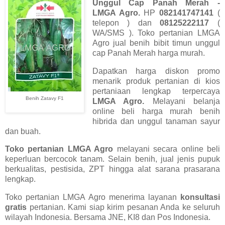
Unggul Cap Panah Merah -
LMGA Agro.
HP
082141747141
(
telepon ) dan
08125222117
(
WA/SMS ). Toko pertanian LMGA
Agro jual benih bibit timun unggul
cap Panah Merah harga murah.
Dapatkan harga diskon promo
menarik produk pertanian di kios
pertaniaan lengkap terpercaya
Benih Zatavy F1
LMGA Agro.
Melayani belanja
online beli harga murah benih
hibrida dan unggul tanaman sayur
dan buah.
Toko pertanian LMGA Agro
melayani secara online beli
keperluan bercocok tanam. Selain benih, jual jenis pupuk
berkualitas, pestisida, ZPT hingga alat sarana prasarana
lengkap.
Toko pertanian LMGA Agro menerima layanan
konsultasi
gratis
pertanian. Kami siap kirim pesanan Anda ke seluruh
wilayah Indonesia. Bersama JNE, KI8 dan Pos Indonesia.