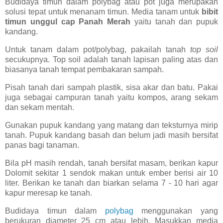
Budidaya timun dalam polybag atau pot juga merupakan
solusi tepat untuk menanam timun. Media tanam untuk
bibit
timun unggul cap Panah Merah
yaitu tanah dan pupuk
kandang.
Untuk tanam dalam pot/polybag, pakailah tanah
top soil
secukupnya. Top soil adalah tanah lapisan paling atas dan
biasanya tanah tempat pembakaran sampah.
Pisah tanah dari sampah plastik, sisa akar dan batu. Pakai
juga sebagai campuran tanah yaitu kompos, arang sekam
dan sekam mentah.
Gunakan pupuk kandang yang matang dan teksturnya mirip
tanah. Pupuk kandang basah dan belum jadi masih bersifat
panas bagi tanaman.
Bila pH masih rendah, tanah bersifat masam, berikan kapur
Dolomit sekitar 1 sendok makan untuk ember berisi air 10
liter. Berikan ke tanah dan biarkan selama 7 - 10 hari agar
kapur meresap ke tanah.
Budidaya timun dalam
polybag
menggunakan yang
berukuran diameter 25 cm atau lebih. Masukkan media