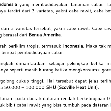
ndonesia
yang membudidayakan tanaman cabai. Ta
 terdiri dari 3 varietas, yakni cabe rawit, cabe be
ari 3 varietas tersebut, yakni cabe rawit. Cabe raw
 berasal dari
Benua Amerika
.
rah beriklim tropis, termasuk
Indonesia
. Maka tak 
h tempat pembudidayaan cabai.
ngkali dimanfaatkan sebagai pelengkap ketika 
asanya seperti masih kurang ketika mengkonsumsi gor
golong cukup tinggi. Hal tersebut dapat jelas terlih
ara 50.000 – 100.000
SHU
(
Scoville Heat Unit
).
itanam pada daerah dataran rendah berketinggian 0
k bibit cabai rawit yang bisa tumbuh pada dataran 