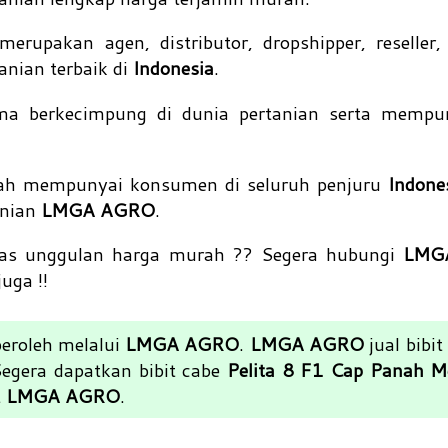
erupakan agen, distributor, dropshipper, reseller,
anian terbaik di
Indonesia
.
ma berkecimpung di dunia pertanian serta mempun
ah mempunyai konsumen di seluruh penjuru
Indone
anian
LMGA AGRO
.
itas unggulan harga murah ?? Segera hubungi
LMG
uga !!
eroleh melalui
LMGA AGRO
.
LMGA AGRO
jual bibi
Segera dapatkan bibit cabe
Pelita 8 F1 Cap Panah M
t
LMGA AGRO
.