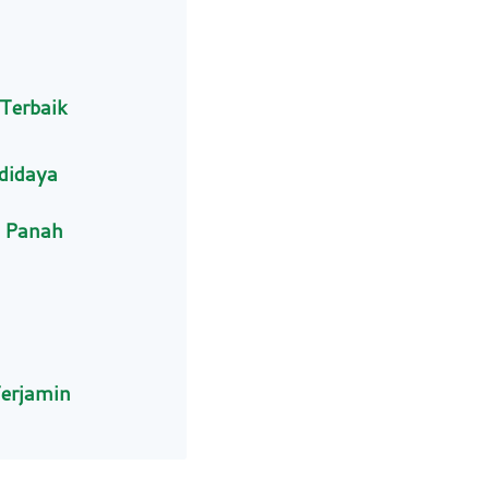
 Terbaik
didaya
1 Panah
Terjamin