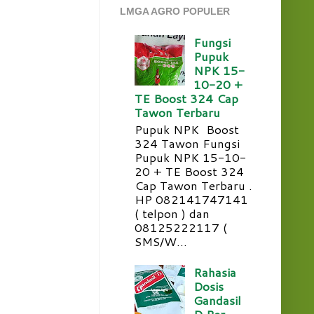
LMGA AGRO POPULER
Fungsi
Pupuk
NPK 15-
10-20 +
TE Boost 324 Cap
Tawon Terbaru
Pupuk NPK Boost
324 Tawon Fungsi
Pupuk NPK 15-10-
20 + TE Boost 324
Cap Tawon Terbaru .
HP 082141747141
( telpon ) dan
08125222117 (
SMS/W...
Rahasia
Dosis
Gandasil
D Per