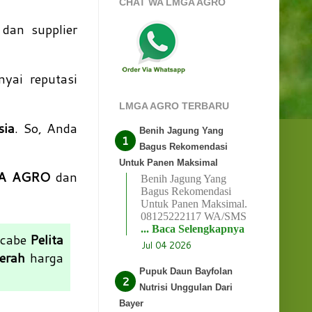
CHAT WA LMGA AGRO
 dan supplier
yai reputasi
LMGA AGRO TERBARU
sia
. So, Anda
Benih Jagung Yang
Bagus Rekomendasi
Untuk Panen Maksimal
A AGRO
dan
Benih Jagung Yang
Bagus Rekomendasi
Untuk Panen Maksimal.
08125222117 WA/SMS
... Baca Selengkapnya
t cabe
Pelita
Jul 04 2026
erah
harga
Pupuk Daun Bayfolan
Nutrisi Unggulan Dari
Bayer