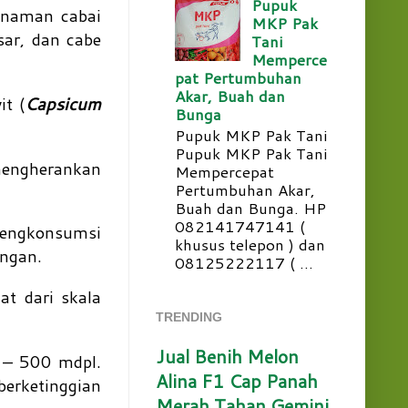
Pupuk
naman cabai
MKP Pak
sar, dan cabe
Tani
Memperce
pat Pertumbuhan
Akar, Buah dan
it (
Capsicum
Bunga
Pupuk MKP Pak Tani
Pupuk MKP Pak Tani
mengherankan
Mempercepat
Pertumbuhan Akar,
Buah dan Bunga. HP
082141747141 (
mengkonsumsi
khusus telepon ) dan
engan.
08125222117 ( ...
at dari skala
TRENDING
Jual Benih Melon
 – 500 mdpl.
Alina F1 Cap Panah
berketinggian
Merah Tahan Gemini