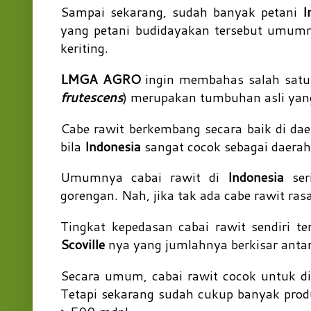
Sampai sekarang, sudah banyak petani
I
yang petani budidayakan tersebut umumnya
keriting.
LMGA AGRO
ingin membahas salah satu d
frutescens
) merupakan tumbuhan asli yang
Cabe rawit berkembang secara baik di dae
bila
Indonesia
sangat cocok sebagai daera
Umumnya cabai rawit di
Indonesia
seri
gorengan. Nah, jika tak ada cabe rawit r
Tingkat kepedasan cabai rawit sendiri ter
Scoville
nya yang jumlahnya berkisar ant
Secara umum, cabai rawit cocok untuk d
Tetapi sekarang sudah cukup banyak produ