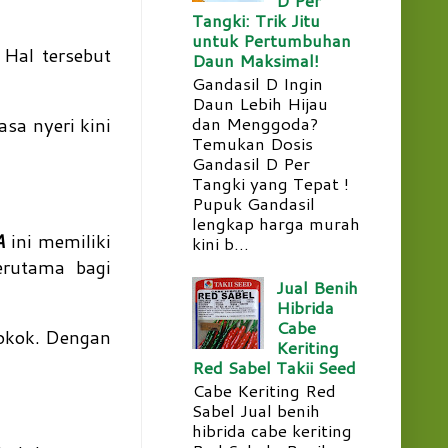
Tangki: Trik Jitu
untuk Pertumbuhan
Hal tersebut
Daun Maksimal!
Gandasil D Ingin
Daun Lebih Hijau
dan Menggoda?
asa nyeri kini
Temukan Dosis
Gandasil D Per
Tangki yang Tepat !
Pupuk Gandasil
lengkap harga murah
A
ini memiliki
kini b...
erutama bagi
Jual Benih
Hibrida
Cabe
rokok. Dengan
Keriting
Red Sabel Takii Seed
Cabe Keriting Red
Sabel Jual benih
hibrida cabe keriting