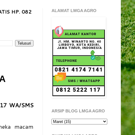
TIS HP. 082
ALAMAT LMGA AGRO
GA
117 WA/SMS
ARSIP BLOG LMGA AGRO
aneka macam