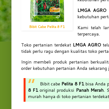
LMGA AGRO
m
kebutuhan pert
Bibit Cabe Pelita 8 F1
Kami telah la
terpercaya.
Toko pertanian terdekat
LMGA AGRO
tel
tidak perlu ragu dengan kualitas toko pert
Ingin membeli produk pertanian berkual
order kebutuhan pertanian Anda sekarang j
Bibit cabe
Pelita 8 F1
bisa Anda p
8 F1
original produksi
Panah Merah
. 
murah hanya di toko pertanian terdeka