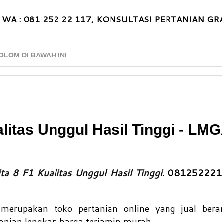
 WA : 081 252 22 117, KONSULTASI PERTANIAN GRA
OLOM DI BAWAH INI
alitas Unggul Hasil Tinggi - LM
ita 8 F1 Kualitas Unggul Hasil Tinggi
. 08125222
merupakan toko pertanian online yang jual ber
anian lengkap harga terjamin murah.