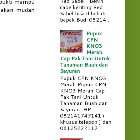
Red Sabel . Benih
rbukti mampu
cabe keriting Red
k akan mudah
Sabel bisa dibeli di
bapak Budi 08214...
Pupuk
CPN
KNO3
Merah
Cap Pak Tani Untuk
Tanaman Buah dan
Sayuran
Pupuk CPN KNO3
Merah Pupuk CPN
KNO3 Merah Cap
Pak Tani Untuk
Tanaman Buah dan
Sayuran. HP
082141747141 (
khusus telepon ) dan
08125222117...