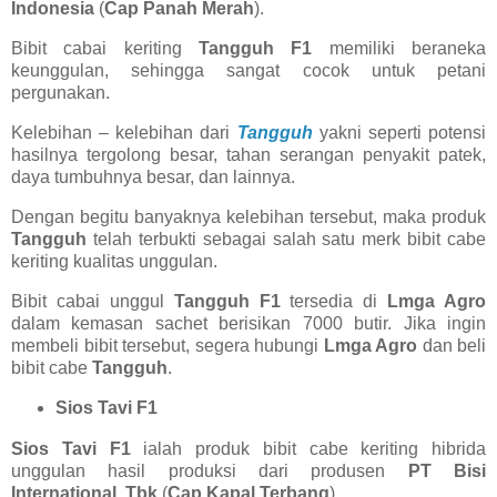
Indonesia
(
Cap Panah Merah
).
Bibit cabai keriting
Tangguh F1
memiliki beraneka
keunggulan, sehingga sangat cocok untuk petani
pergunakan.
Kelebihan – kelebihan dari
Tangguh
yakni seperti potensi
hasilnya tergolong besar, tahan serangan penyakit patek,
daya tumbuhnya besar, dan lainnya.
Dengan begitu banyaknya kelebihan tersebut, maka produk
Tangguh
telah terbukti sebagai salah satu merk bibit cabe
keriting kualitas unggulan.
Bibit cabai unggul
Tangguh F1
tersedia di
Lmga Agro
dalam kemasan sachet berisikan 7000 butir. Jika ingin
membeli bibit tersebut, segera hubungi
Lmga Agro
dan beli
bibit cabe
Tangguh
.
Sios Tavi F1
Sios Tavi F1
ialah produk bibit cabe keriting hibrida
unggulan hasil produksi dari produsen
PT Bisi
International, Tbk
(
Cap Kapal Terbang
).