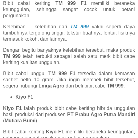
Bibit cabai keriting
TM 999 F1
memiliki beraneka
keunggulan, sehingga sangat cocok untuk petani
pergunakan.
Kelebihan – kelebihan dari
TM 999
yakni seperti daya
tumbuhnya tergolong tinggi, tekstur buahnya lentur, fisiknya
termasuk kokoh, dan lainnya.
Dengan begitu banyaknya kelebihan tersebut, maka produk
TM 999
telah terbukti sebagai salah satu merk bibit cabe
keriting kualitas unggulan.
Bibit cabai unggul
TM 999 F1
tersedia dalam kemasan
sachet netto 10 gram. Jika ingin membeli bibit tersebut,
segera hubungi
Lmga Agro
dan beli bibit cabe
TM 999
.
Kiyo F1
Kiyo F1
ialah produk bibit cabe keriting hibrida unggulan
hasil produksi dari produsen
PT Prabu Agro Putra Mandiri
(
Mutiara Bumi
).
Bibit cabai keriting
Kiyo F1
memiliki beraneka keunggulan,
sehingga sangat cocok untuk petani pergunakan.