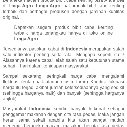
Beraneka macam produk bibit cabe keriting bisa Anda beli
di
Lmga Agro
.
Lmga Agro
jual produk bibit cabe keriting
terbaik dari berbagai produsen dengan jaminan kualitas
original.
Dapatkan segera produk bibit cabe keriting
terbaik harga terjangkau hanya di toko online
Lmga Agro
.
Tersedianya pasokan cabai di
Indonesia
merupakan salah
satu indikator penting serta vital. Mengapa seperti itu ?
Alasannya karena cabai ialah salah satu kebutuhan utama
sehari – hari dalam kehidupan masyarakat.
Sampai sekarang, seringkali harga cabai mengalami
fluktuasi (entah naik ataupun justru turun). Kondisi fluktuasi
harga itu terjadi akibat jumlah ketersediaannya yang sedikit
(sehingga harganya naik) dan banyak (sehingga harganya
anjlok).
Masyarakat
Indonesia
sendiri banyak terkenal sebagai
penggemar makanan dengan cita rasa pedas. Maka jangan
heran sama sekali apabila kita akan sangat mudah
menemui beraneka macam masakan bercita rasa pedas