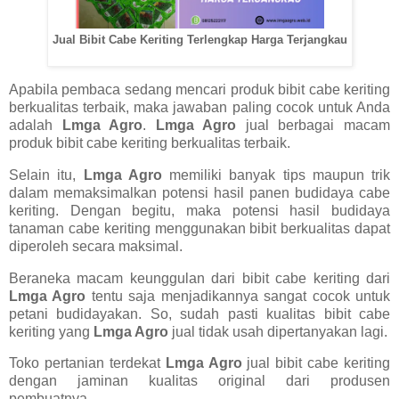
Jual Bibit Cabe Keriting Terlengkap Harga Terjangkau
Apabila pembaca sedang mencari produk bibit cabe keriting
berkualitas terbaik, maka jawaban paling cocok untuk Anda
adalah
Lmga Agro
.
Lmga Agro
jual berbagai macam
produk bibit cabe keriting berkualitas terbaik.
Selain itu,
Lmga Agro
memiliki banyak tips maupun trik
dalam memaksimalkan potensi hasil panen budidaya cabe
keriting. Dengan begitu, maka potensi hasil budidaya
tanaman cabe keriting menggunakan bibit berkualitas dapat
diperoleh secara maksimal.
Beraneka macam keunggulan dari bibit cabe keriting dari
Lmga Agro
tentu saja menjadikannya sangat cocok untuk
petani budidayakan. So, sudah pasti kualitas bibit cabe
keriting yang
Lmga Agro
jual tidak usah dipertanyakan lagi.
Toko pertanian terdekat
Lmga Agro
jual bibit cabe keriting
dengan jaminan kualitas original dari produsen
pembuatnya.