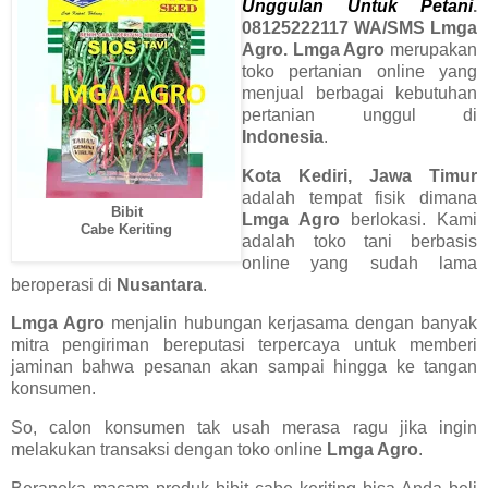
Unggulan Untuk Petani
.
08125222117 WA/SMS Lmga
Agro. Lmga Agro
merupakan
toko pertanian online yang
menjual berbagai kebutuhan
pertanian unggul di
Indonesia
.
Kota Kediri, Jawa Timur
adalah tempat fisik dimana
Bibit
Lmga Agro
berlokasi. Kami
Cabe Keriting
adalah toko tani berbasis
online yang sudah lama
beroperasi di
Nusantara
.
Lmga Agro
menjalin hubungan kerjasama dengan banyak
mitra pengiriman bereputasi terpercaya untuk memberi
jaminan bahwa pesanan akan sampai hingga ke tangan
konsumen.
So, calon konsumen tak usah merasa ragu jika ingin
melakukan transaksi dengan toko online
Lmga Agro
.