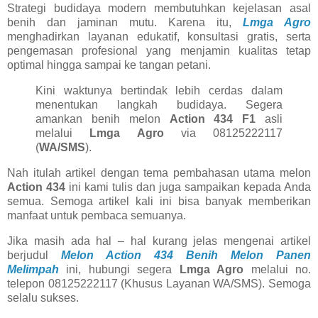
Strategi budidaya modern membutuhkan kejelasan asal
benih dan jaminan mutu. Karena itu,
Lmga Agro
menghadirkan layanan edukatif, konsultasi gratis, serta
pengemasan profesional yang menjamin kualitas tetap
optimal hingga sampai ke tangan petani.
Kini waktunya bertindak lebih cerdas dalam
menentukan langkah budidaya. Segera
amankan benih melon
Action 434 F1
asli
melalui
Lmga Agro
via 08125222117
(
WA/SMS
).
Nah itulah artikel dengan tema pembahasan utama melon
Action 434
ini kami tulis dan juga sampaikan kepada Anda
semua. Semoga artikel kali ini bisa banyak memberikan
manfaat untuk pembaca semuanya.
Jika masih ada hal – hal kurang jelas mengenai artikel
berjudul
Melon Action 434 Benih Melon Panen
Melimpah
ini, hubungi segera
Lmga Agro
melalui no.
telepon 08125222117 (Khusus Layanan WA/SMS). Semoga
selalu sukses.