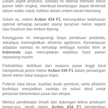
Dalam aspek produksi, varietas ini dikenal memiliki siklus
panen lebih singkat, membuat keuntungan dapat dinikmati
dalam waktu cepat, bahkan dalam sistem tanam berulang.
Selain itu, melon
Action 434 F1
menunjukkan ketahanan
optimal terhadap penyakit utama tanaman melon seperti
layu fusarium dan embun tepung.
Keunggulan ini mengurangi biaya perlakuan pestisida,
sekaligus meningkatkan efisiensi agribisnis. Kemampuan
adaptasi varietas ini terhadap berbagai kondisi iklim di
Indonesia
juga menciptakan stabilitas hasil panen
sepanjang musim.
Fleksibilitas distribusi dan respons pasar tinggi turut
memperkuat posisi melon
Action 434 F1
dalam persaingan
benih melon lokal maupun impor.
Potensi laba besar, kualitas buah premium, serta efisiensi
budidaya menjadikan varietas ini solusi ideal untuk
pertanian berorientasi pasar dan ekspor.
Melalui pendekatan ilmiah dan dukungan teknis produsen
terpercaya, benih melon
Action 434 F1
memberikan