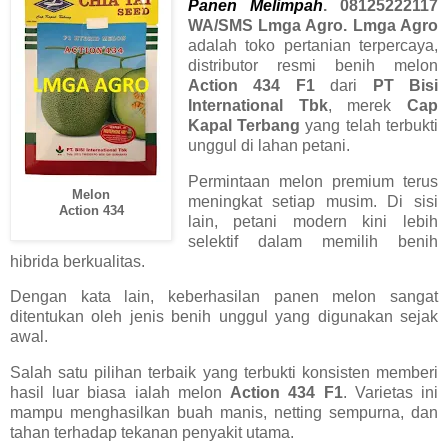
Panen Melimpah
. 08125222117
WA/SMS Lmga Agro. Lmga Agro
adalah toko pertanian terpercaya,
distributor resmi benih melon
Action 434 F1
dari
PT Bisi
International Tbk
, merek
Cap
Kapal Terbang
yang telah terbukti
unggul di lahan petani.
Permintaan melon premium terus
Melon
meningkat setiap musim. Di sisi
Action 434
lain, petani modern kini lebih
selektif dalam memilih benih
hibrida berkualitas.
Dengan kata lain, keberhasilan panen melon sangat
ditentukan oleh jenis benih unggul yang digunakan sejak
awal.
Salah satu pilihan terbaik yang terbukti konsisten memberi
hasil luar biasa ialah melon
Action 434 F1
. Varietas ini
mampu menghasilkan buah manis, netting sempurna, dan
tahan terhadap tekanan penyakit utama.