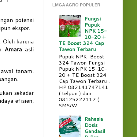
LMGA AGRO POPULER
Fungsi
engan potensi
Pupuk
pun ekspor.
NPK 15-
10-20 +
. Oleh karena
TE Boost 324 Cap
ka
Amara
asli
Tawon Terbaru
Pupuk NPK Boost
324 Tawon Fungsi
Pupuk NPK 15-10-
k awal tanam.
20 + TE Boost 324
apangan.
Cap Tawon Terbaru .
HP 082141747141
ukan sekadar
( telpon ) dan
08125222117 (
daya efisien,
SMS/W...
Rahasia
Dosis
Gandasil
D Per