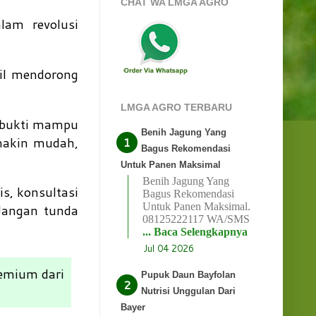
CHAT WA LMGA AGRO
lam revolusi
sil mendorong
LMGA AGRO TERBARU
rbukti mampu
Benih Jagung Yang
emakin mudah,
Bagus Rekomendasi
Untuk Panen Maksimal
Benih Jagung Yang
, konsultasi
Bagus Rekomendasi
Untuk Panen Maksimal.
 Jangan tunda
08125222117 WA/SMS
... Baca Selengkapnya
Jul 04 2026
remium dari
Pupuk Daun Bayfolan
Nutrisi Unggulan Dari
Bayer