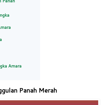
n Panah
angka
Amara
a
ngka Amara
gulan Panah Merah