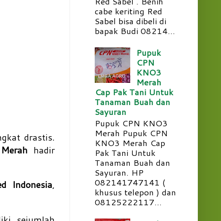
Red Sabel . Benih
cabe keriting Red
Sabel bisa dibeli di
bapak Budi 08214...
Pupuk
CPN
KNO3
Merah
Cap Pak Tani Untuk
Tanaman Buah dan
Sayuran
Pupuk CPN KNO3
Merah Pupuk CPN
kat drastis.
KNO3 Merah Cap
Merah
hadir
Pak Tani Untuk
Tanaman Buah dan
Sayuran. HP
082141747141 (
d Indonesia
,
khusus telepon ) dan
08125222117...
iki sejumlah