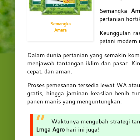
Semangka
Ama
pertanian horti
Semangka
Amara
Keunggulan ras
petani modern 
Dalam dunia pertanian yang semakin kompet
menjawab tantangan iklim dan pasar. Kin
cepat, dan aman.
Proses pemesanan tersedia lewat WA ata
gratis, hingga jaminan keaslian benih t
panen manis yang menguntungkan.
Waktunya mengubah strategi t
Lmga Agro
hari ini juga!