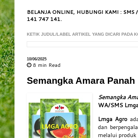
BELANJA ONLINE, HUBUNGI KAMI : SMS /
141 747 141.
KETIK JUDUL/LABEL ARTIKEL YANG DICARI PADA K
10/06/2025
8 min
Read
Semangka Amara Panah M
Semangka Amar
WA/SMS Lmga 
Lmga Agro
ada
dan berpengal
melalui produk 