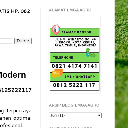
TIS HP. 082
ALAMAT LMGA AGRO
Modern
08125222117
ARSIP BLOG LMGA AGRO
ng terpercaya
anen optimal
ofesional.