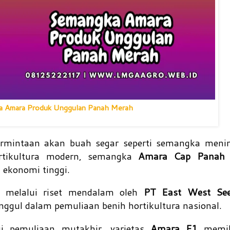
 Amara Produk Unggulan Panah Merah
mintaan akan buah segar seperti semangka mening
ortikultura modern, semangka
Amara Cap Panah 
ekonomi tinggi.
n melalui riset mendalam oleh
PT East West See
ggul dalam pemuliaan benih hortikultura nasional.
gi pemuliaan mutakhir, varietas
Amara F1
memil