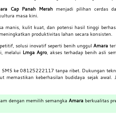
ra Cap Panah Merah
menjadi pilihan cerdas da
kultura masa kini.
a manis, kulit kuat, dan potensi hasil tinggi berha
meningkatkan produktivitas lahan secara konsisten.
itif, solusi inovatif seperti benih unggul
Amara
te
i, melalui
Lmga Agro
, akses terhadap benih asli s
u SMS ke 08125222117 tanpa ribet. Dukungan teknis
urut memastikan keberhasilan budidaya sejak awal.
anam dengan memilih semangka
Amara
berkualitas p