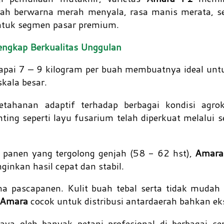
uah berwarna merah menyala, rasa manis merata, se
ntuk segmen pasar premium.
lengkap Berkualitas Unggulan
capai 7 – 9 kilogram per buah membuatnya ideal un
kala besar.
ahanan adaptif terhadap berbagai kondisi agrokl
ing seperti layu fusarium telah diperkuat melalui se
 panen yang tergolong genjah (58 - 62 hst),
Amara
inkan hasil cepat dan stabil.
ma pascapanen. Kulit buah tebal serta tidak mudah
Amara
cocok untuk distribusi antardaerah bahkan ek
rcaya oleh banyak petani profesional di berbagai se