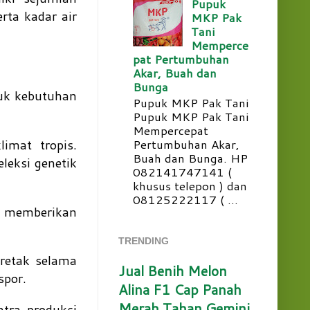
Pupuk
rta kadar air
MKP Pak
Tani
Memperce
pat Pertumbuhan
Akar, Buah dan
Bunga
tuk kebutuhan
Pupuk MKP Pak Tani
Pupuk MKP Pak Tani
Mempercepat
imat tropis.
Pertumbuhan Akar,
Buah dan Bunga. HP
leksi genetik
082141747141 (
khusus telepon ) dan
08125222117 ( ...
memberikan
TRENDING
 retak selama
Jual Benih Melon
spor.
Alina F1 Cap Panah
Merah Tahan Gemini
ntra produksi