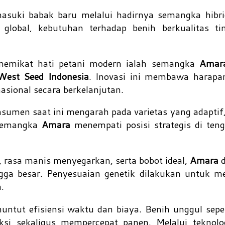
masuki babak baru melalui hadirnya semangka hibr
global, kebutuhan terhadap benih berkualitas ti
i memikat hati petani modern ialah semangka
Amar
West Seed Indonesia
. Inovasi ini membawa harapa
sional secara berkelanjutan.
sumen saat ini mengarah pada varietas yang adaptif,
 semangka
Amara
menempati posisi strategis di ten
 rasa manis menyegarkan, serta bobot ideal,
Amara
d
ngga besar. Penyesuaian genetik dilakukan untuk m
.
menuntut efisiensi waktu dan biaya. Benih unggul sep
 sekaligus mempercepat panen. Melalui teknolo