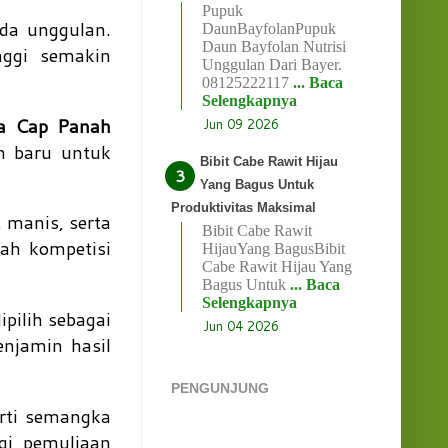
Pupuk
ida unggulan.
DaunBayfolanPupuk
Daun Bayfolan Nutrisi
nggi semakin
Unggulan Dari Bayer.
08125222117
... Baca
Selengkapnya
a Cap Panah
Jun 09 2026
n baru untuk
Bibit Cabe Rawit Hijau
Yang Bagus Untuk
Produktivitas Maksimal
 manis, serta
Bibit Cabe Rawit
gah kompetisi
HijauYang BagusBibit
Cabe Rawit Hijau Yang
Bagus Untuk
... Baca
Selengkapnya
ipilih sebagai
Jun 04 2026
enjamin hasil
PENGUNJUNG
erti semangka
gi pemuliaan