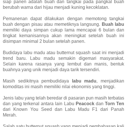
siap panen adalah buah dan tangkai pada pangkal buah
berubah warna dari hijau menjadi kuning kecoklatan.
Pemanenan dapat dilakukan dengan memotong tangkai
buah dengan pisau atau memetiknya langsung.
Buah labu
memiliki daya simpan cukup lama mencapai 6 bulan dan
tingkat kemanisannya akan meningkat setelah buah ini
disimpan minimal 2 bulan setelah panen.
Budidaya labu madu atau butternut squash saat ini menjadi
trend baru. Labu madu semakin digemari masyarakat.
Selain karena rasanya yang lembut dan manis, bentuk
buahnya yang unik menjadi daya tarik tersendiri.
Masih sedikitnya pembudidaya
labu madu
, menjadikan
komoditas ini masih memiliki nilai ekonomis yang tinggi.
Jenis labu yang telah beredar di pasaran pun masih terbatas
dan yang terkenal antara lain Labu
Peacock
dan
Torn Ten
dari Known You Seed dan Labu Madu F1 dari Panah
Merah.
Salah satu butternut squash yang menjadi pembahasan kali