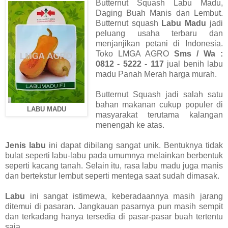
Butternut Squash Labu Madu,
Daging Buah Manis dan Lembut.
Butternut squash
Labu Madu
jadi
peluang usaha terbaru dan
menjanjikan petani di Indonesia.
Toko LMGA AGRO
Sms / Wa :
0812 - 5222 - 117
jual benih labu
madu Panah Merah harga murah.
Butternut Squash jadi salah satu
bahan makanan cukup populer di
LABU MADU
masyarakat terutama kalangan
menengah ke atas.
Jenis labu
ini dapat dibilang sangat unik. Bentuknya tidak
bulat seperti labu-labu pada umumnya melainkan berbentuk
seperti kacang tanah.
Selain itu, rasa labu madu juga manis
dan bertekstur lembut seperti mentega saat sudah dimasak.
Labu
ini sangat istimewa, keberadaannya masih jarang
ditemui di pasaran. Jangkauan pasarnya pun masih sempit
dan terkadang hanya tersedia di pasar-pasar buah tertentu
saja.