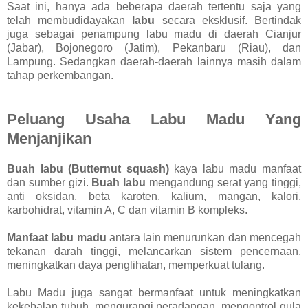
Saat ini, hanya ada beberapa daerah tertentu saja yang
telah membudidayakan
labu
secara eksklusif. Bertindak
juga sebagai penampung labu madu di daerah Cianjur
(Jabar), Bojonegoro (Jatim), Pekanbaru (Riau), dan
Lampung. Sedangkan daerah-daerah lainnya masih dalam
tahap perkembangan.
Peluang Usaha Labu Madu Yang
Menjanjikan
Buah labu (Butternut squash)
kaya labu madu manfaat
dan sumber gizi.
Buah labu
mengandung serat yang tinggi,
anti oksidan, beta karoten, kalium, mangan, kalori,
karbohidrat, vitamin A, C dan vitamin B kompleks.
Manfaat labu madu
antara lain menurunkan dan mencegah
tekanan darah tinggi, melancarkan sistem pencernaan,
meningkatkan daya penglihatan, memperkuat tulang.
Labu Madu juga sangat bermanfaat untuk meningkatkan
kekebalan tubuh, mengurangi peradangan, mengontrol gula