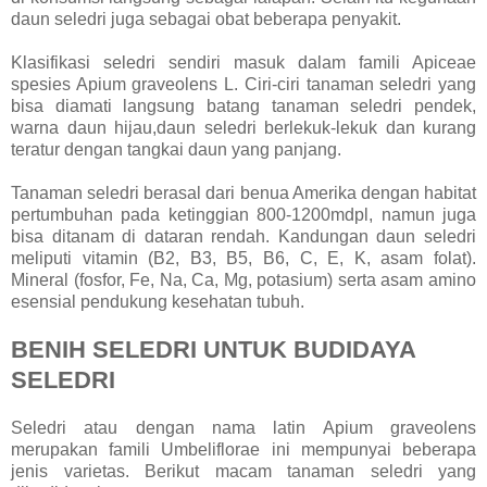
daun seledri juga sebagai obat beberapa penyakit.
Klasifikasi seledri sendiri masuk dalam famili Apiceae
spesies Apium graveolens L. Ciri-ciri tanaman seledri yang
bisa diamati langsung batang tanaman seledri pendek,
warna daun hijau,daun seledri berlekuk-lekuk dan kurang
teratur dengan tangkai daun yang panjang.
Tanaman seledri berasal dari benua Amerika dengan habitat
pertumbuhan pada ketinggian 800-1200mdpl, namun juga
bisa ditanam di dataran rendah. Kandungan daun seledri
meliputi vitamin (B2, B3, B5, B6, C, E, K, asam folat).
Mineral (fosfor, Fe, Na, Ca, Mg, potasium) serta asam amino
esensial pendukung kesehatan tubuh.
BENIH SELEDRI UNTUK BUDIDAYA
SELEDRI
Seledri atau dengan nama latin Apium graveolens
merupakan famili Umbeliflorae ini mempunyai beberapa
jenis varietas. Berikut macam tanaman seledri yang