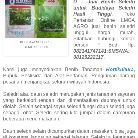
D
--
Jual Benih Seledri
untuk Budidaya Seledri
Hasil Tinggi
. Toko
Pertanian Online LMGA
AGRO jual benih seledri
unggul harga murah.
Silahkan hubungi kontak
BUDIDAYA SELEDRI -
person P. Budi Tlp.
BENIH SELEDRI
082141747141;SMS/WA:
08125222117
.
Kami juga menyediakan Benih Tanaman
Hortikultura
,
Pupuk, Pestisida dan Alat Pertanian. Pengiriman barang
pesanan menjangkau seluruh wilayah Indonesia.
Seledri atau daun seledri merupakan jenis tanaman sayuran
yang berkalori rendah dan dimanfaatkan daunnya untuk
diolah. Selain sebagai sayur seledri fungsi daun seledri juga
sebagai obat. Seledri sering kita jumpai dalam campuran
beberapa menu makanan.
Daun seledri selain dicampurkan dalam masakan, bisa juga
di konsumsi langsung sebagai lalapan. Selain itu kegunaan