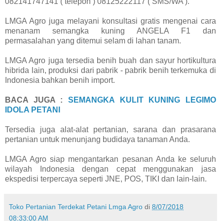
082141747141 ( telepon ) 08125222117 ( SMS/WA ).
LMGA Agro juga melayani konsultasi gratis mengenai cara
menanam semangka kuning ANGELA F1 dan
permasalahan yang ditemui selam di lahan tanam.
LMGA Agro juga tersedia benih buah dan sayur hortikultura
hibrida lain, produksi dari pabrik - pabrik benih terkemuka di
Indonesia bahkan benih import.
BACA JUGA :
SEMANGKA KULIT KUNING LEGIMO
IDOLA PETANI
Tersedia juga alat-alat pertanian, sarana dan prasarana
pertanian untuk menunjang budidaya tanaman Anda.
LMGA Agro siap mengantarkan pesanan Anda ke seluruh
wilayah Indonesia dengan cepat menggunakan jasa
ekspedisi terpercaya seperti JNE, POS, TIKI dan lain-lain.
Toko Pertanian Terdekat Petani Lmga Agro
di
8/07/2018
08:33:00 AM