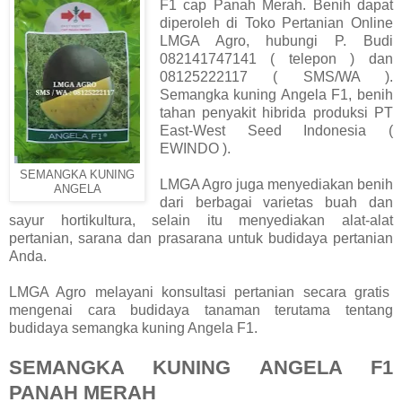
F1 cap Panah Merah. Benih dapat
diperoleh di Toko Pertanian Online
LMGA Agro, hubungi P. Budi
082141747141 ( telepon ) dan
08125222117 ( SMS/WA ).
Semangka kuning Angela F1, benih
tahan penyakit hibrida produksi PT
East-West Seed Indonesia (
EWINDO ).
SEMANGKA KUNING
LMGA Agro juga menyediakan benih
ANGELA
dari berbagai varietas buah dan
sayur hortikultura, selain itu menyediakan alat-alat
pertanian, sarana dan prasarana untuk budidaya pertanian
Anda.
LMGA Agro melayani konsultasi pertanian secara gratis
mengenai cara budidaya tanaman terutama tentang
budidaya semangka kuning Angela F1.
SEMANGKA KUNING ANGELA F1
PANAH MERAH