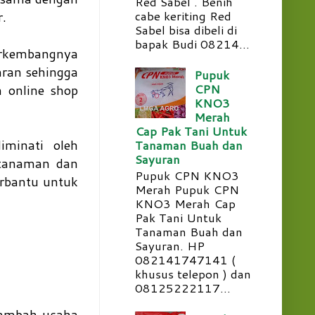
Red Sabel . Benih
cabe keriting Red
r.
Sabel bisa dibeli di
bapak Budi 08214...
erkembangnya
aran sehingga
Pupuk
CPN
 online shop
KNO3
Merah
Cap Pak Tani Untuk
iminati oleh
Tanaman Buah dan
Sayuran
 tanaman dan
Pupuk CPN KNO3
erbantu untuk
Merah Pupuk CPN
KNO3 Merah Cap
Pak Tani Untuk
Tanaman Buah dan
Sayuran. HP
082141747141 (
khusus telepon ) dan
08125222117...
rambah usaha