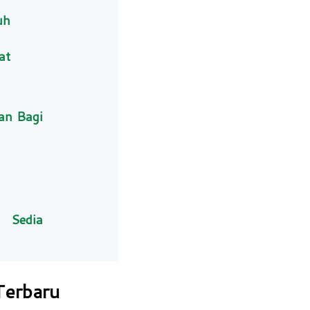
uh
at
an Bagi
 Sedia
Terbaru