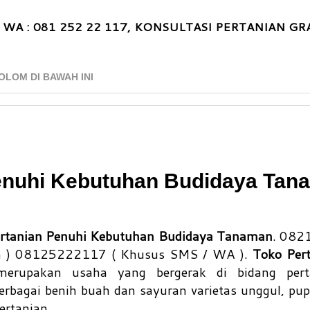
 WA : 081 252 22 117, KONSULTASI PERTANIAN GRA
OLOM DI BAWAH INI
Penuhi Kebutuhan Budidaya Tan
ertanian Penuhi Kebutuhan Budidaya Tanaman
. 082
on ) 08125222117 ( Khusus SMS / WA ).
Toko Per
rupakan usaha yang bergerak di bidang pert
rbagai benih buah dan sayuran varietas unggul, pupu
ertanian.