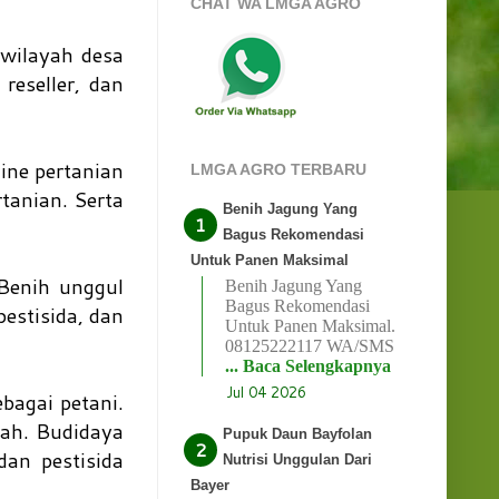
CHAT WA LMGA AGRO
wilayah desa
reseller, dan
ine pertanian
LMGA AGRO TERBARU
tanian. Serta
Benih Jagung Yang
Bagus Rekomendasi
Untuk Panen Maksimal
Benih unggul
Benih Jagung Yang
Bagus Rekomendasi
pestisida, dan
Untuk Panen Maksimal.
08125222117 WA/SMS
... Baca Selengkapnya
Jul 04 2026
bagai petani.
ah. Budidaya
Pupuk Daun Bayfolan
an pestisida
Nutrisi Unggulan Dari
Bayer