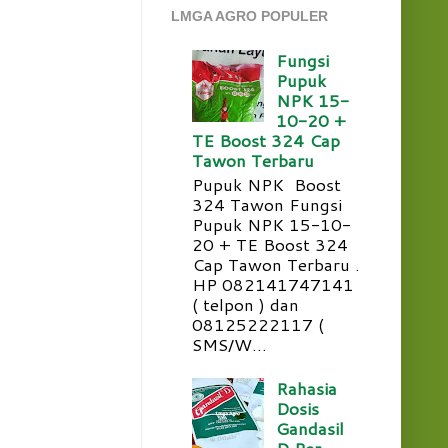
LMGA AGRO POPULER
Fungsi
Pupuk
NPK 15-
10-20 +
TE Boost 324 Cap
Tawon Terbaru
Pupuk NPK Boost
324 Tawon Fungsi
Pupuk NPK 15-10-
20 + TE Boost 324
Cap Tawon Terbaru .
HP 082141747141
( telpon ) dan
08125222117 (
SMS/W...
Rahasia
Dosis
Gandasil
D Per