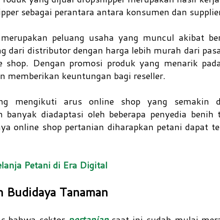
hipper sebagai perantara antara konsumen dan supplie
uga merupakan peluang usaha yang muncul akibat b
ng dari distributor dengan harga lebih murah dari pas
ine shop. Dengan promosi produk yang menarik pada
n memberikan keuntungan bagi reseller.
ng mengikuti arus online shop yang semakin d
h banyak diadaptasi oleh beberapa penyedia benih
a online shop pertanian diharapkan petani dapat t
anja Petani di Era Digital
h Budidaya Tanaman
tas bahwa sektor
pertanian
saat ini sudah mulai me