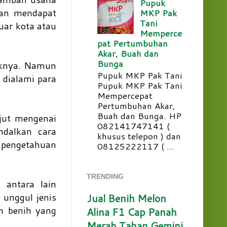
Pupuk
gan mendapat
MKP Pak
Tani
uar kota atau
Memperce
pat Pertumbuhan
Akar, Buah dan
Bunga
uknya. Namun
Pupuk MKP Pak Tani
 dialami para
Pupuk MKP Pak Tani
Mempercepat
Pertumbuhan Akar,
Buah dan Bunga. HP
jut mengenai
082141747141 (
ndalkan cara
khusus telepon ) dan
i pengetahuan
08125222117 ( ...
TRENDING
 antara lain
 unggul jenis
Jual Benih Melon
h benih yang
Alina F1 Cap Panah
Merah Tahan Gemini