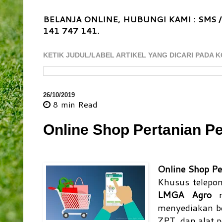
BELANJA ONLINE, HUBUNGI KAMI : SMS /
141 747 141.
KETIK JUDUL/LABEL ARTIKEL YANG DICARI PADA K
26/10/2019
8 min
Read
Online Shop Pertanian 
Online Shop P
Khusus telep
LMGA Agro
me
menyediakan be
ZPT, dan alat p