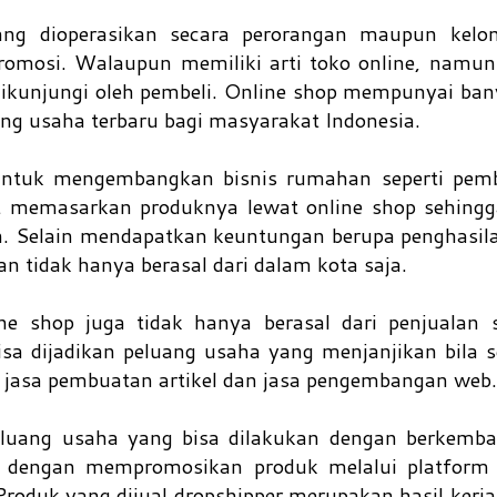
ng dioperasikan secara perorangan maupun kel
romosi. Walaupun memiliki arti toko online, namun
 dikunjungi oleh pembeli. Online shop mempunyai bany
uang usaha terbaru bagi masyarakat Indonesia.
 untuk mengembangkan bisnis rumahan seperti pem
t memasarkan produknya lewat online shop sehingg
. Selain mendapatkan keuntungan berupa penghasil
 tidak hanya berasal dari dalam kota saja.
e shop juga tidak hanya berasal dari penjualan 
sa dijadikan peluang usaha yang menjanjikan bila 
 jasa pembuatan artikel dan jasa pengembangan web.
eluang usaha yang bisa dilakukan dengan berkemba
ah dengan mempromosikan produk melalui platform 
. Produk yang dijual dropshipper merupakan hasil ker