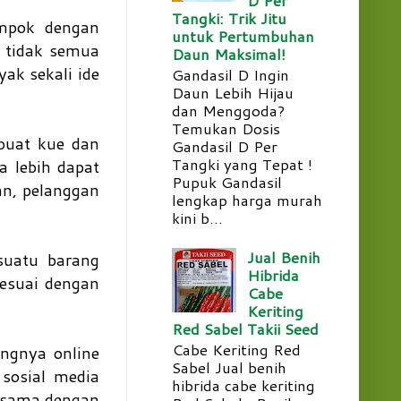
Tangki: Trik Jitu
ompok dengan
untuk Pertumbuhan
 tidak semua
Daun Maksimal!
ak sekali ide
Gandasil D Ingin
Daun Lebih Hijau
dan Menggoda?
Temukan Dosis
buat kue dan
Gandasil D Per
Tangki yang Tepat !
a lebih dapat
Pupuk Gandasil
an, pelanggan
lengkap harga murah
kini b...
Jual Benih
suatu barang
Hibrida
sesuai dengan
Cabe
Keriting
Red Sabel Takii Seed
Cabe Keriting Red
ngnya online
Sabel Jual benih
sosial media
hibrida cabe keriting
jasama dengan