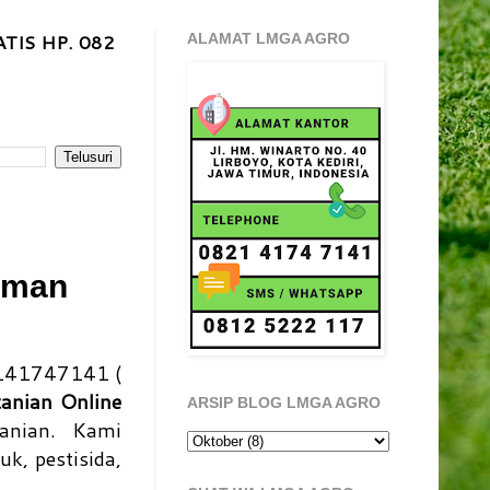
TIS HP. 082
ALAMAT LMGA AGRO
aman
141747141 (
tanian Online
ARSIP BLOG LMGA AGRO
anian. Kami
k, pestisida,