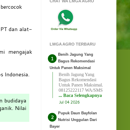
CHAT WA LMGA AGRO
 bercocok
ZPT dan alat-
LMGA AGRO TERBARU
ami mengajak
Benih Jagung Yang
Bagus Rekomendasi
Untuk Panen Maksimal
s Indonesia.
Benih Jagung Yang
Bagus Rekomendasi
Untuk Panen Maksimal.
08125222117 WA/SMS
... Baca Selengkapnya
n budidaya
Jul 04 2026
nik. Nilai
Pupuk Daun Bayfolan
Nutrisi Unggulan Dari
Bayer