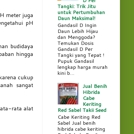
Tangki: Trik Jitu
untuk Pertumbuhan
pH meter juga
Daun Maksimal!
engetahui pH
Gandasil D Ingin
Daun Lebih Hijau
dan Menggoda?
Temukan Dosis
man budidaya
Gandasil D Per
baban hingga
Tangki yang Tepat !
Pupuk Gandasil
lengkap harga murah
kini b...
karena cukup
tanah sangat
Jual Benih
Hibrida
Cabe
Keriting
ata-rata alat
Red Sabel Takii Seed
Cabe Keriting Red
Sabel Jual benih
hibrida cabe keriting