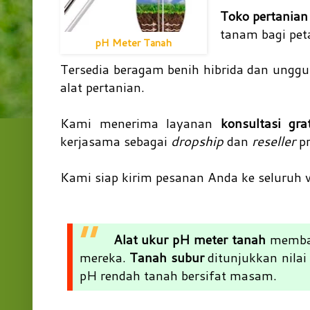
Toko pertania
tanam bagi pet
pH Meter Tanah
Tersedia beragam benih hibrida dan unggul
alat pertanian.
Kami menerima layanan
konsultasi gra
kerjasama sebagai
dropship
dan
reseller
pr
Kami siap kirim pesanan Anda ke seluruh 
Alat ukur pH meter tanah
memban
mereka.
Tanah subur
ditunjukkan nila
pH rendah tanah bersifat masam.