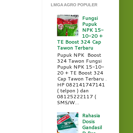
LMGA AGRO POPULER
Fungsi
Pupuk
NPK 15-
10-20 +
TE Boost 324 Cap
Tawon Terbaru
Pupuk NPK Boost
324 Tawon Fungsi
Pupuk NPK 15-10-
20 + TE Boost 324
Cap Tawon Terbaru .
HP 082141747141
( telpon ) dan
08125222117 (
SMS/W...
Rahasia
Dosis
Gandasil
D Per