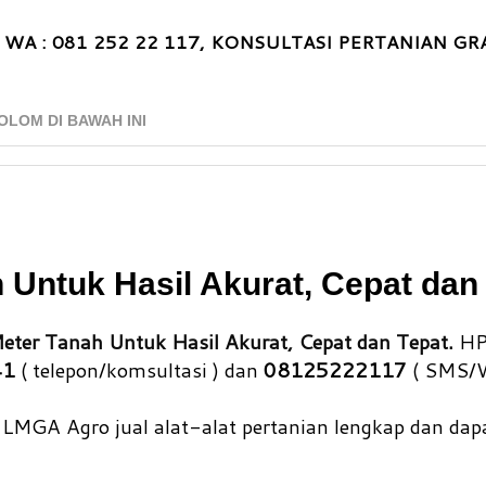
 WA : 081 252 22 117, KONSULTASI PERTANIAN GRA
OLOM DI BAWAH INI
 Untuk Hasil Akurat, Cepat dan
eter Tanah Untuk Hasil Akurat, Cepat dan Tepat
.
H
41
( telepon/komsultasi ) dan
08125222117
( SMS/
 LMGA Agro jual alat-alat pertanian lengkap dan dapa