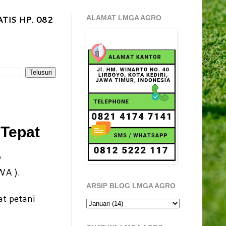
TIS HP. 082
ALAMAT LMGA AGRO
 Tepat
P
WA ).
ARSIP BLOG LMGA AGRO
t petani