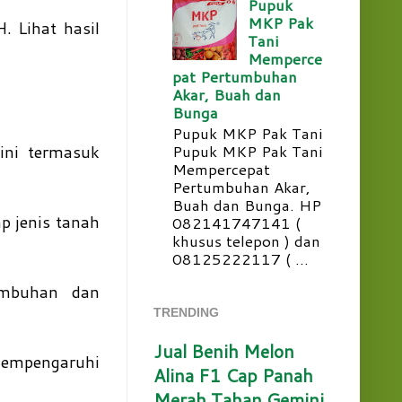
Pupuk
MKP Pak
. Lihat hasil
Tani
Memperce
pat Pertumbuhan
Akar, Buah dan
Bunga
Pupuk MKP Pak Tani
ini termasuk
Pupuk MKP Pak Tani
Mempercepat
Pertumbuhan Akar,
Buah dan Bunga. HP
p jenis tanah
082141747141 (
khusus telepon ) dan
08125222117 ( ...
umbuhan dan
TRENDING
Jual Benih Melon
empengaruhi
Alina F1 Cap Panah
Merah Tahan Gemini