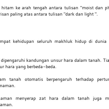
hitam ke arah tengah antara tulisan "moist dan pH
san paling atas antara tulisan "dark dan light ".
mpat kehidupan seluruh makhluk hidup di dunia 
dipengaruhi kandungan unsur hara dalam tanah. Tia
r hara yang berbeda-beda.
m tanah otomatis berpengaruh terhadap pert
anaman.
aman menyerap zat hara dalam tanah juga m
naman.