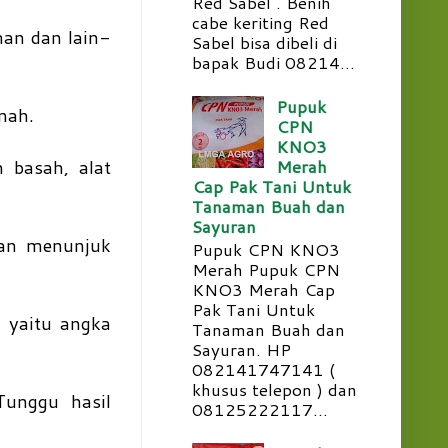
Red Sabel . Benih
cabe keriting Red
man dan lain-
Sabel bisa dibeli di
bapak Budi 08214...
Pupuk
anah.
CPN
KNO3
 basah, alat
Merah
Cap Pak Tani Untuk
Tanaman Buah dan
Sayuran
an menunjuk
Pupuk CPN KNO3
Merah Pupuk CPN
KNO3 Merah Cap
Pak Tani Untuk
n yaitu angka
Tanaman Buah dan
Sayuran. HP
082141747141 (
khusus telepon ) dan
Tunggu hasil
08125222117...