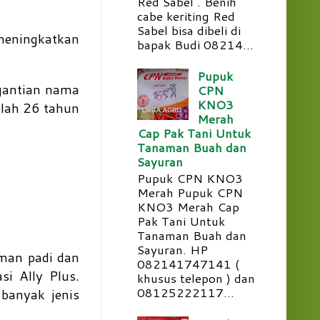
Red Sabel . Benih
cabe keriting Red
Sabel bisa dibeli di
meningkatkan
bapak Budi 08214...
Pupuk
rgantian nama
CPN
KNO3
elah 26 tahun
Merah
Cap Pak Tani Untuk
Tanaman Buah dan
Sayuran
Pupuk CPN KNO3
Merah Pupuk CPN
KNO3 Merah Cap
Pak Tani Untuk
Tanaman Buah dan
Sayuran. HP
aman padi dan
082141747141 (
si Ally Plus.
khusus telepon ) dan
08125222117...
 banyak jenis