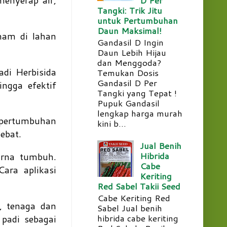
enyerap air,
Tangki: Trik Jitu
untuk Pertumbuhan
Daun Maksimal!
am di lahan
Gandasil D Ingin
Daun Lebih Hijau
dan Menggoda?
di Herbisida
Temukan Dosis
Gandasil D Per
ngga efektif
Tangki yang Tepat !
Pupuk Gandasil
lengkap harga murah
pertumbuhan
kini b...
hebat.
Jual Benih
Hibrida
urna tumbuh.
Cabe
ara aplikasi
Keriting
Red Sabel Takii Seed
Cabe Keriting Red
, tenaga dan
Sabel Jual benih
hibrida cabe keriting
padi sebagai