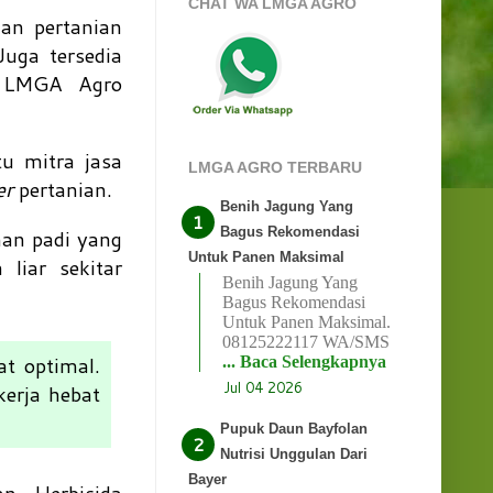
CHAT WA LMGA AGRO
an pertanian
uga tersedia
an LMGA Agro
u mitra jasa
LMGA AGRO TERBARU
er
pertanian.
Benih Jagung Yang
Bagus Rekomendasi
man padi yang
Untuk Panen Maksimal
liar sekitar
Benih Jagung Yang
Bagus Rekomendasi
Untuk Panen Maksimal.
08125222117 WA/SMS
at optimal.
... Baca Selengkapnya
Jul 04 2026
erja hebat
Pupuk Daun Bayfolan
Nutrisi Unggulan Dari
Bayer
. Herbisida