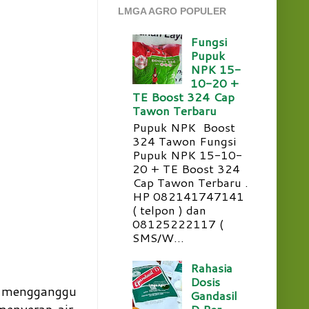
LMGA AGRO POPULER
Fungsi
Pupuk
NPK 15-
10-20 +
TE Boost 324 Cap
Tawon Terbaru
Pupuk NPK Boost
324 Tawon Fungsi
Pupuk NPK 15-10-
20 + TE Boost 324
Cap Tawon Terbaru .
HP 082141747141
( telpon ) dan
08125222117 (
SMS/W...
Rahasia
Dosis
 mengganggu
Gandasil
D Per