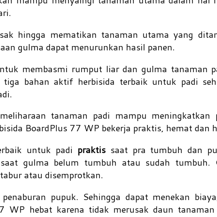
kan mampu menyaingi tanaman utama dalam hal m
ari.
sak hingga mematikan tanaman utama yang ditan
daan gulma dapat menurunkan hasil panen.
ntuk membasmi rumput liar dan gulma tanaman pa
a bahan aktif herbisida terbaik untuk padi sehi
adi.
emeliharaan tanaman padi mampu meningkatkan 
bisida BoardPlus 77 WP bekerja praktis, hemat dan 
rbaik untuk padi
praktis
saat pra tumbuh dan p
i saat gulma belum tumbuh atau sudah tumbuh. C
ditabur atau disemprotkan.
n penaburan pupuk. Sehingga dapat menekan biaya
 77 WP hebat karena tidak merusak daun tanaman 