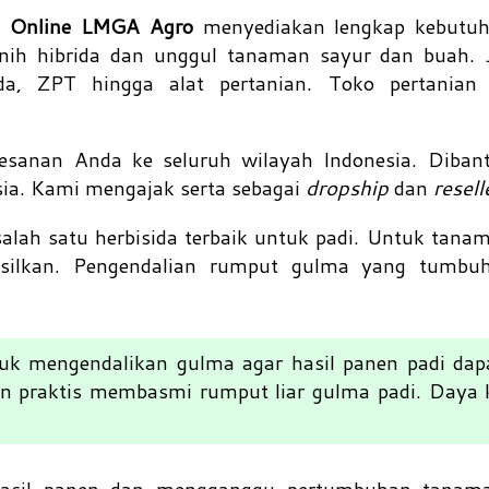
an Online LMGA Agro
menyediakan lengkap kebutuh
nih hibrida dan unggul tanaman sayur dan buah. J
ida, ZPT hingga alat pertanian. Toko pertani
esanan Anda ke seluruh wilayah Indonesia. Dibant
sia. Kami mengajak serta sebagai
dropship
dan
resell
alah satu herbisida terbaik untuk padi. Untuk tana
ilkan. Pengendalian rumput gulma yang tumbuh 
tuk mengendalikan gulma agar hasil panen padi dap
n praktis membasmi rumput liar gulma padi. Daya k
asil panen dan mengganggu pertumbuhan tanaman