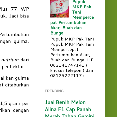
Pupuk
MKP Pak
rdPlus 77 WP
Tani
uk. Jadi bisa
Memperce
pat Pertumbuhan
Akar, Buah dan
Bunga
 Pertumbuhan
Pupuk MKP Pak Tani
engan gulma.
Pupuk MKP Pak Tani
Mempercepat
Pertumbuhan Akar,
 natrium
dari
Buah dan Bunga. HP
082141747141 (
 per hektar.
khusus telepon ) dan
08125222117 ( ...
dalikan gulma
at ditaburkan
TRENDING
Jual Benih Melon
 1,5 gram per
Alina F1 Cap Panah
rikan dengan
Merah Tahan Gemini