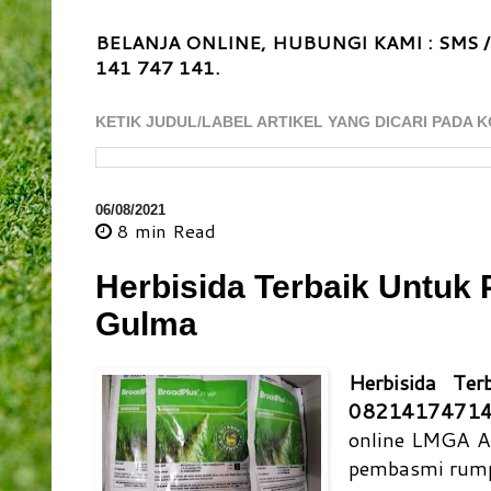
BELANJA ONLINE, HUBUNGI KAMI : SMS /
141 747 141.
KETIK JUDUL/LABEL ARTIKEL YANG DICARI PADA K
06/08/2021
8 min
Read
Herbisida Terbaik Untuk
Gulma
Herbisida T
0821417471
online LMGA Ag
pembasmi rump