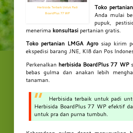
Toko pertani
Herbisida Terbaik Untuk Padi
Anda mulai be
BoardPlus 77 WP
pupuk, pestis
menerima
konsultasi
pertanian gratis.
Toko pertanian LMGA Agro
siap kirim p
ekspedisi barang JNE, KI8 dan Pos Indone
Perkenalkan
herbisida BoardPlus 77 WP
s
bebas gulma dan anakan lebih menghas
tanaman.
Herbisida terbaik untuk padi un
Herbisida BoardPlus 77 WP efektif da
untuk pra dan purna tumbuh.
Keberadaan gulma dapat menurunkan h