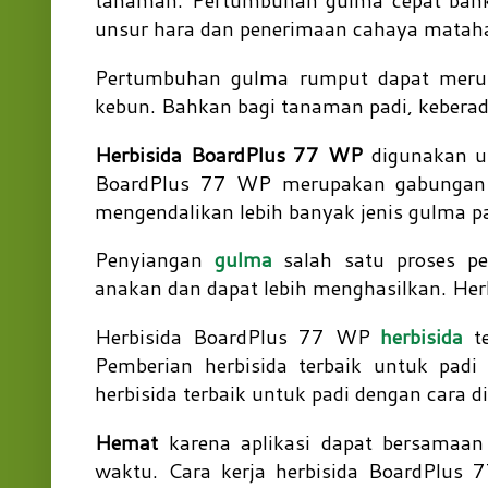
tanaman. Pertumbuhan gulma cepat bah
unsur hara dan penerimaan cahaya matah
Pertumbuhan gulma rumput dapat meru
kebun. Bahkan bagi tanaman padi, kebera
Herbisida BoardPlus 77 WP
digunakan u
BoardPlus 77 WP merupakan gabungan tig
mengendalikan lebih banyak jenis gulma p
Penyiangan
gulma
salah satu proses p
anakan dan dapat lebih menghasilkan. Her
Herbisida BoardPlus 77 WP
herbisida
te
Pemberian herbisida terbaik untuk pad
herbisida terbaik untuk padi dengan cara 
Hemat
karena aplikasi dapat bersamaa
waktu. Cara kerja herbisida BoardPlus