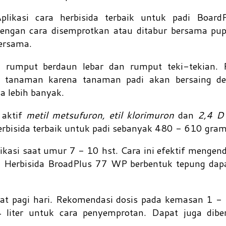
plikasi cara herbisida terbaik untuk padi Boa
engan cara disemprotkan atau ditabur bersama pup
bersama.
 rumput berdaun lebar dan rumput teki-tekian.
s tanaman karena tanaman padi akan bersaing d
a lebih banyak.
 aktif
metil metsufuron, etil klorimuron
dan
2,4 D
erbisida terbaik untuk padi sebanyak 480 - 610 gram
likasi saat umur 7 - 10 hst. Cara ini efektif mengen
. Herbisida BroadPlus 77 WP berbentuk tepung dap
aat pagi hari. Rekomendasi dosis pada kemasan 1 -
 liter untuk cara penyemprotan. Dapat juga dibe