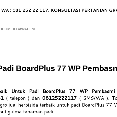
 WA : 081 252 22 117, KONSULTASI PERTANIAN GRA
OLOM DI BAWAH INI
 Padi BoardPlus 77 WP Pembas
erbaik Untuk Padi BoardPlus 77 WP Pembasmi
41
( telepon ) dan
08125222117
( SMS/WA ). To
ro jual herbisida terbaik untuk padi BoardPlus 77 
ut gulma tanaman padi.