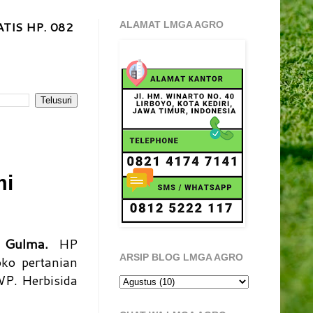
TIS HP. 082
ALAMAT LMGA AGRO
mi
 Gulma
.
HP
ARSIP BLOG LMGA AGRO
ko pertanian
WP. Herbisida