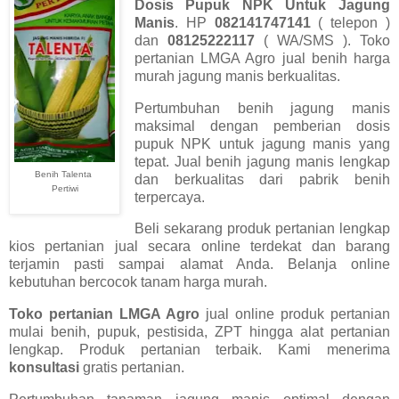
Dosis Pupuk NPK Untuk Jagung
Manis
. HP
082141747141
( telepon )
dan
08125222117
( WA/SMS ). Toko
pertanian LMGA Agro jual benih harga
murah jagung manis berkualitas.
Pertumbuhan benih jagung manis
maksimal dengan pemberian dosis
pupuk NPK untuk jagung manis yang
tepat. Jual benih jagung manis lengkap
Benih Talenta
dan berkualitas dari pabrik benih
Pertiwi
terpercaya.
Beli sekarang produk pertanian lengkap
kios pertanian jual secara online terdekat dan barang
terjamin pasti sampai alamat Anda. Belanja online
kebutuhan bercocok tanam harga murah.
Toko pertanian LMGA Agro
jual online produk pertanian
mulai benih, pupuk, pestisida, ZPT hingga alat pertanian
lengkap. Produk pertanian terbaik. Kami menerima
konsultasi
gratis pertanian.