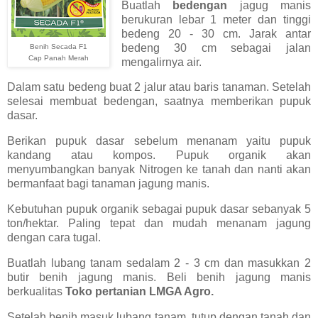
Buatlah
bedengan
jagug manis
berukuran lebar 1 meter dan tinggi
bedeng 20 - 30 cm. Jarak antar
bedeng 30 cm sebagai jalan
Benih Secada F1
Cap Panah Merah
mengalirnya air.
Dalam satu bedeng buat 2 jalur atau baris tanaman. Setelah
selesai membuat bedengan, saatnya memberikan pupuk
dasar.
Berikan pupuk dasar sebelum menanam yaitu pupuk
kandang atau kompos. Pupuk organik akan
menyumbangkan banyak Nitrogen ke tanah dan nanti akan
bermanfaat bagi tanaman jagung manis.
Kebutuhan pupuk organik sebagai pupuk dasar sebanyak 5
ton/hektar. Paling tepat dan mudah menanam jagung
dengan cara tugal.
Buatlah lubang tanam sedalam 2 - 3 cm dan masukkan 2
butir benih jagung manis. Beli benih jagung manis
berkualitas
Toko pertanian LMGA Agro.
Setelah benih masuk lubang tanam, tutup dengan tanah dan