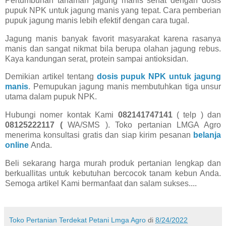
Pertumbuhan tanaman jagung manis sehat dengan dosis
pupuk NPK untuk jagung manis yang tepat. Cara pemberian
pupuk jagung manis lebih efektif dengan cara tugal.
Jagung manis banyak favorit masyarakat karena rasanya
manis dan sangat nikmat bila berupa olahan jagung rebus.
Kaya kandungan serat, protein sampai antioksidan.
Demikian artikel tentang
dosis pupuk NPK untuk jagung
manis
. Pemupukan jagung manis membutuhkan tiga unsur
utama dalam pupuk NPK.
Hubungi nomer kontak Kami
082141747141
( telp ) dan
08125222117 (
WA/SMS ). Toko pertanian LMGA Agro
menerima konsultasi gratis dan siap kirim pesanan
belanja
online
Anda.
Beli sekarang harga murah produk pertanian lengkap dan
berkuallitas untuk kebutuhan bercocok tanam kebun Anda.
Semoga artikel Kami bermanfaat dan salam sukses....
Toko Pertanian Terdekat Petani Lmga Agro
di
8/24/2022