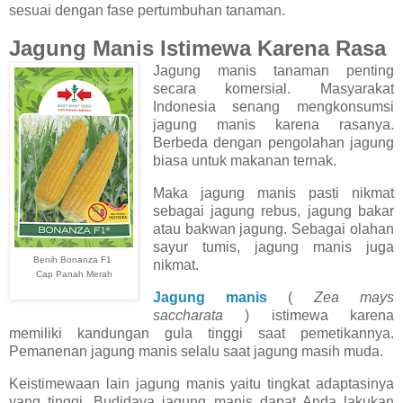
sesuai dengan fase pertumbuhan tanaman.
Jagung Manis Istimewa Karena Rasa
Jagung manis tanaman penting
secara komersial. Masyarakat
Indonesia senang mengkonsumsi
jagung manis karena rasanya.
Berbeda dengan pengolahan jagung
biasa untuk makanan ternak.
Maka jagung manis pasti nikmat
sebagai jagung rebus, jagung bakar
atau bakwan jagung. Sebagai olahan
sayur tumis, jagung manis juga
Benih Bonanza F1
nikmat.
Cap Panah Merah
Jagung manis
(
Zea mays
saccharata
) istimewa karena
memiliki kandungan gula tinggi saat pemetikannya.
Pemanenan jagung manis selalu saat jagung masih muda.
Keistimewaan lain jagung manis yaitu tingkat adaptasinya
yang tinggi. Budidaya jagung manis dapat Anda lakukan