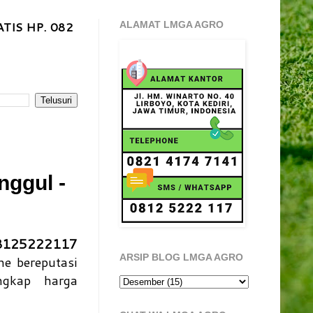
TIS HP. 082
ALAMAT LMGA AGRO
nggul -
8125222117
ARSIP BLOG LMGA AGRO
e bereputasi
ngkap harga