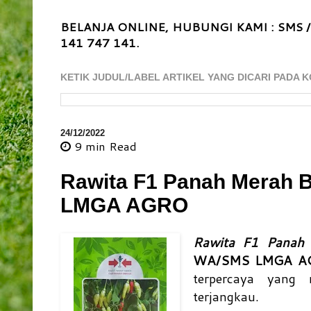
BELANJA ONLINE, HUBUNGI KAMI : SMS /
141 747 141.
KETIK JUDUL/LABEL ARTIKEL YANG DICARI PADA K
24/12/2022
9 min
Read
Rawita F1 Panah Merah B
LMGA AGRO
Rawita F1 Panah 
WA/SMS LMGA A
terpercaya yang 
terjangkau.