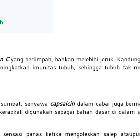
ah
in C
yang berlimpah, bahkan melebihi jeruk. Kandu
ningkatkan imunitas tubuh, sehingga tubuh tak m
ersumbat, senyawa
capsaicin
dalam cabai juga berm
kerapkali digunakan sebagai bahan dasar di dalam 
sensasi panas ketika mengoleskan salep ataupu