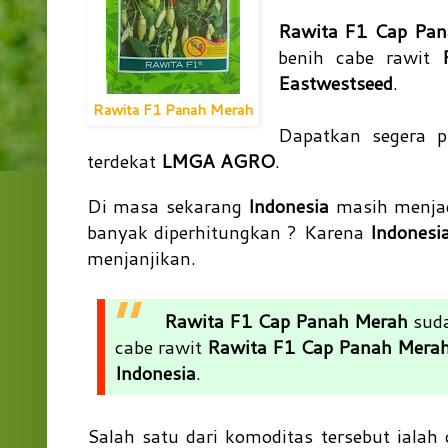
Rawita F1 Cap Pa
benih cabe rawit
Eastwestseed
.
Rawita F1 Panah Merah
Dapatkan segera 
terdekat
LMGA AGRO
.
Di masa sekarang
Indonesia
masih menjad
banyak diperhitungkan ? Karena
Indonesi
menjanjikan.
Rawita F1 Cap Panah Merah
suda
cabe rawit
Rawita F1 Cap Panah Mera
Indonesia
.
Salah satu dari komoditas tersebut ialah