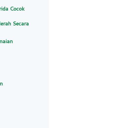
rida Cocok
erah Secara
maian
n