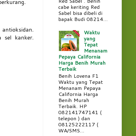
Red Sabel . Benih
berkurang.
cabe keriting Red
Sabel bisa dibeli di
bapak Budi 08214...
antioksidan.
Waktu
 sel kanker.
yang
Tepat
Menanam
Pepaya California
Harga Benih Murah
Terbaik
Benih Lovena F1
Waktu yang Tepat
Menanam Pepaya
California Harga
Benih Murah
Terbaik. HP
082141747141 (
telepon ) dan
08125222117 (
WA/SMS...