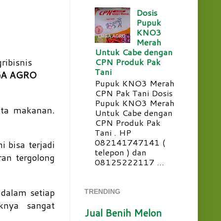
Dosis
Pupuk
KNO3
Merah
Untuk Cabe dengan
ribisnis
CPN Produk Pak
Tani
A AGRO
Pupuk KNO3 Merah
CPN Pak Tani Dosis
Pupuk KNO3 Merah
nta makanan.
Untuk Cabe dengan
CPN Produk Pak
Tani . HP
082141747141 (
 bisa terjadi
telepon ) dan
ran tergolong
08125222117 ...
dalam setiap
TRENDING
knya sangat
Jual Benih Melon