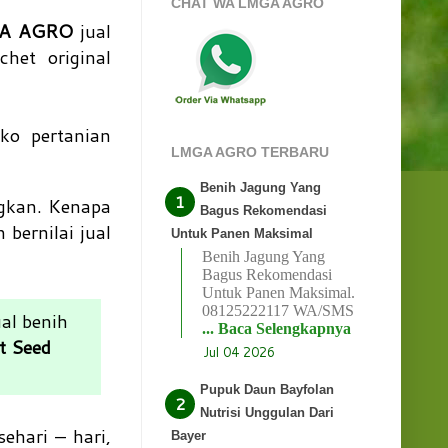
CHAT WA LMGA AGRO
A AGRO
jual
het original
ko pertanian
LMGA AGRO TERBARU
Benih Jagung Yang
ngkan. Kenapa
Bagus Rekomendasi
bernilai jual
Untuk Panen Maksimal
Benih Jagung Yang
Bagus Rekomendasi
Untuk Panen Maksimal.
08125222117 WA/SMS
al benih
... Baca Selengkapnya
t Seed
Jul 04 2026
Pupuk Daun Bayfolan
Nutrisi Unggulan Dari
ehari – hari,
Bayer