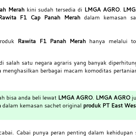
nah Merah
kini sudah tersedia di
LMGA AGRO
.
LMG
Rawita F1 Cap Panah Merah
dalam kemasan sac
produk
Rawita F1 Panah Merah
hanya melalui to
i salah satu negara agraris yang banyak diperhitu
a
menghasilkan berbagai
macam komoditas pertanian 
h bisa anda beli lewat
LMGA AGRO
.
LMGA AGRO
ju
h
dalam kemasan sachet original
produk PT East Wes
 cabai. Cabai punya peran penting dalam kehidupan s