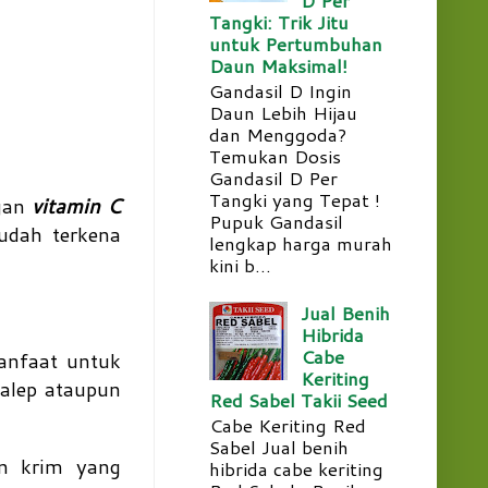
Tangki: Trik Jitu
untuk Pertumbuhan
Daun Maksimal!
Gandasil D Ingin
Daun Lebih Hijau
dan Menggoda?
Temukan Dosis
Gandasil D Per
Tangki yang Tepat !
ngan
vitamin C
Pupuk Gandasil
udah terkena
lengkap harga murah
kini b...
Jual Benih
Hibrida
Cabe
anfaat untuk
Keriting
salep ataupun
Red Sabel Takii Seed
Cabe Keriting Red
Sabel Jual benih
n krim yang
hibrida cabe keriting