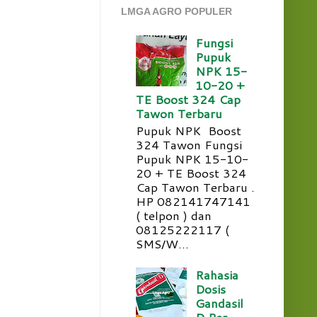
LMGA AGRO POPULER
Fungsi
Pupuk
NPK 15-
10-20 +
TE Boost 324 Cap
Tawon Terbaru
Pupuk NPK Boost
324 Tawon Fungsi
Pupuk NPK 15-10-
20 + TE Boost 324
Cap Tawon Terbaru .
HP 082141747141
( telpon ) dan
08125222117 (
SMS/W...
Rahasia
Dosis
Gandasil
D Per