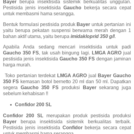
Bayer
berupa insektisida sistemik berkualitas unggulan.
Pestisida jenis insektisida
Gaucho
bekerja secara cepat
untuk membasmi hama serangga.
Bentuk formulasi pestisida produk
Bayer
untuk pertanian ini
yaitu berupa pekatan suspensi berwarna merah dengan 1
bahan aktif utama, yaitu berupa
imidakloprid 350 g/l
.
Apabila Anda sedang mencari insektisida untuk padi
Gaucho 350 FS
, tak usah bingung lagi.
LMGA AGRO
jual
pestisida jenis insektisida
Gaucho 350 FS
dengan jaminan
harga murah.
Toko pertanian terdekat
LMGA AGRO
jual
Bayer Gaucho
350 FS
kemasan botol bernetto 20 ml dan 50 ml. Dapatkan
segera
Gaucho 350 FS
produksi
Bayer
sekarang juga
sebelum kehabisan !!
Confidor 200 SL
Confidor 200 SL
merupakan produk pestisida produksi
Bayer
berupa insektisida sistemik berkualitas terbaik.
Pestisida jenis insektisida
Confidor
bekerja secara cepat
untuk membasmi hama serangga.