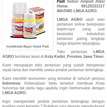
Padi
Solusi Ampuh Atasi
Hama
. 08125222117
WA/SMS LMGA AGRO.
LMGA AGRO
ialah toko
pertanian online bereputasi
terpercaya yang jual
beraneka kebutuhan
pertanian paling lengkap
harga terjamin terjangkau.
Insektisida Bayer Untuk Padi
Toko pertanian
LMGA
AGRO
berlokasi tepat di
Kota Kediri, Provinsi Jawa Timur
.
Kami merupakan toko pertanian yang sudah beroperasi
sejak lama dan memiliki aneka produk pertanian terlengkap.
Kami memiliki konsumen yang tersebar di seluruh penjuru
Indonesia
. Keberadaan fakta tersebut membuat Anda
harusnya tak perlu ragu apabila ingin bertransaksi dengan
LMGA AGRO
.
Ingin memperoleh produk pertanian terlengkap dengan
kualitas yang terjamin ? Buktikan saja dengan menghubungi