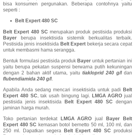
bisa konsumen pergunakan. Beberapa contohnya yaitu
seperti :
Belt Expert 480 SC
Belt Expert 480 SC
merupakan produk pestisida produksi
Bayer
berupa insektisida sistemik berkualitas terbaik.
Pestisida jenis insektisida
Belt Expert
bekerja secara cepat
untuk membasmi hama serangga.
Bentuk formulasi pestisida produk
Bayer
untuk pertanian ini
yaitu berupa pekatan suspensi berwarna putih kekuningan
dengan 2 bahan aktif utama, yaitu
tiakloprid 240 g/l
dan
flubendiamida 240 g/l
.
Apabila Anda sedang mencari insektisida untuk padi
Belt
Expert 480 SC
, tak usah bingung lagi.
LMGA AGRO
jual
pestisida jenis insektisida
Belt Expert 480 SC
dengan
jaminan harga murah.
Toko pertanian terdekat
LMGA AGRO
jual
Bayer Belt
Expert 480 SC
kemasan botol bernetto 50 ml, 100 ml, dan
250 ml. Dapatkan segera
Belt Expert 480 SC
produksi