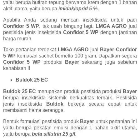
yaitu berupa butiran tepung berwarna krem dengan 1 bahan
aktif utama, yaitu berupa
imidakloprid 5 %
.
Apabila Anda sedang mencari insektisida untuk padi
Confidor 5 WP
, tak usah bingung lagi.
LMGA AGRO
jual
pestisida jenis insektisida
Confidor 5 WP
dengan jaminan
harga murah.
Toko pertanian terdekat
LMGA AGRO
jual
Bayer Confidor
5 WP
kemasan sachet bernetto 100 gram. Dapatkan segera
Confidor 5 WP
produksi
Bayer
sekarang juga sebelum
kehabisan !!
Buldok 25 EC
Buldok 25 EC
merupakan produk pestisida produksi
Bayer
berupa insektisida sistemik berkualitas terbaik. Pestisida
jenis insektisida
Buldok
bekerja secara cepat untuk
membasmi hama serangga.
Bentuk formulasi pestisida produk
Bayer
untuk pertanian ini
yaitu berupa pekatan emulsi dengan 1 bahan aktif utama,
yaitu berupa
beta siflutrin 25 g/l
.