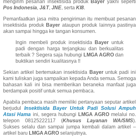
mengirim pesanan insektisida produk
Bayer
yakni seperti
Pos Indonesia
,
J&T
,
JNE
, serta
KI8
.
Pemanfaatkan jasa mitra pengiriman itu membuat pesanan
insektisida produk
Bayer
ataupun produk lainnya pastinya
akan sampai hingga ke tangan konsumen.
Ingin membeli produk insektisida
Bayer
untuk
padi dengan harga terjangkau dan berkualitas
terbaik ? Segera saja hubungi
LMGA AGRO
dan
buktikan sendiri kualitasnya !!
Sekian artikel bertemakan insektisida
Bayer
untuk padi ini
kami tuliskan juga sampaikan kepada Anda semua. Semoga
bahasan kali ini bisa memberikan beraneka manfaat juga
berdampak positif untuk semua pembaca.
Apabila pembaca masih memiliki pertanyaan seputar artikel
berjudul
Insektisida Bayer Untuk Padi Solusi Ampuh
Atasi Hama
ini, segera hubungi
LMGA AGRO
melalui no.
telepon 08125222117 (
Khusus Layanan WA/SMS
).
Sukses selalu dan sampai jumpa kembali dalam artikel –
artikel baru
LMGA AGRO
selanjutnya.