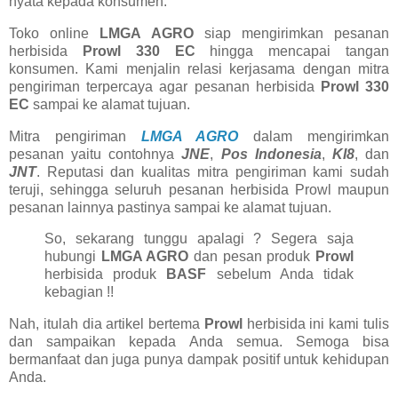
nyata kepada konsumen.
Toko online
LMGA AGRO
siap mengirimkan pesanan
herbisida
Prowl 330 EC
hingga mencapai tangan
konsumen. Kami menjalin relasi kerjasama dengan mitra
pengiriman terpercaya agar pesanan herbisida
Prowl 330
EC
sampai ke alamat tujuan.
Mitra pengiriman
LMGA AGRO
dalam mengirimkan
pesanan yaitu contohnya
JNE
,
Pos Indonesia
,
KI8
, dan
JNT
. Reputasi dan kualitas mitra pengiriman kami sudah
teruji, sehingga seluruh pesanan herbisida Prowl maupun
pesanan lainnya pastinya sampai ke alamat tujuan.
So, sekarang tunggu apalagi ? Segera saja
hubungi
LMGA AGRO
dan pesan produk
Prowl
herbisida produk
BASF
sebelum Anda tidak
kebagian !!
Nah, itulah dia artikel bertema
Prowl
herbisida ini kami tulis
dan sampaikan kepada Anda semua. Semoga bisa
bermanfaat dan juga punya dampak positif untuk kehidupan
Anda.