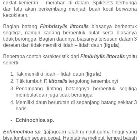
coklat kemerah – merahan di dalam. Spikelets berbunga
dan lalu akan berkembang menjadi buah kecil berwarna
kecoklatan.
Bagian batang
Fimbristylis littoralis
biasanya berbentuk
segitiga, namun kadang berbentuk bulat serta biasanya
tidak berongga. Bagian daunnya biasanya tersusun dalam 3
deretan dan tidak memiliki lidah – lidah daun (
ligula
).
Beberapa contoh karakteristik dari
Fimbritylis littoralis
yaitu
seperti :
Tak memiliki lidah – lidah daun (
ligula
)
Titik tumbuh
F. littoralis
tergolong tersembunyi
Penampang lintang batangnya berbentuk segitiga
membulat dan juga tidak berongga
Memiliki daun berurutan di sepanjang batang sekitar 3
baris
Echinochloa sp.
Echinochloa sp.
(jajagoan) ialah rumput gulma tinggi yang
bisa tumbuh secara cepat. Habitatnya meliputi tempat basah