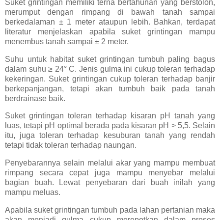
Suket grintingan memiliki terna bertahunan yang berstolon,
merumput dengan rimpang di bawah tanah sampai
berkedalaman ± 1 meter ataupun lebih. Bahkan, terdapat
literatur menjelaskan apabila suket grintingan mampu
menembus tanah sampai ± 2 meter.
Suhu untuk habitat suket grintingan tumbuh paling bagus
dalam suhu ≥ 24° C. Jenis gulma ini cukup toleran terhadap
kekeringan. Suket grintingan cukup toleran terhadap banjir
berkepanjangan, tetapi akan tumbuh baik pada tanah
berdrainase baik.
Suket grintingan toleran terhadap kisaran pH tanah yang
luas, tetapi pH optimal berada pada kisaran pH > 5,5. Selain
itu, juga toleran terhadap kesuburan tanah yang rendah
tetapi tidak toleran terhadap naungan.
Penyebarannya selain melalui akar yang mampu membuat
rimpang secara cepat juga mampu menyebar melalui
bagian buah. Lewat penyebaran dari buah inilah yang
mampu meluas.
Apabila suket grintingan tumbuh pada lahan pertanian maka
akan menjadi gulma cukup merepotkan dalam proses