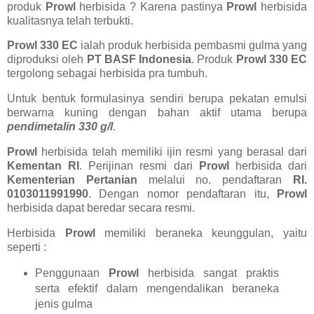
produk
Prowl
herbisida ? Karena pastinya
Prowl
herbisida
kualitasnya telah terbukti.
Prowl 330 EC
ialah produk herbisida pembasmi gulma yang
diproduksi oleh
PT BASF Indonesia
. Produk
Prowl 330 EC
tergolong sebagai herbisida pra tumbuh.
Untuk bentuk formulasinya sendiri berupa pekatan emulsi
berwarna kuning dengan bahan aktif utama berupa
pendimetalin 330 g/l
.
Prowl
herbisida telah memiliki ijin resmi yang berasal dari
Kementan RI
. Perijinan resmi dari
Prowl
herbisida dari
Kementerian Pertanian
melalui no. pendaftaran
RI.
0103011991990
. Dengan nomor pendaftaran itu,
Prowl
herbisida dapat beredar secara resmi.
Herbisida
Prowl
memiliki beraneka keunggulan, yaitu
seperti :
Penggunaan
Prowl
herbisida sangat praktis
serta efektif dalam mengendalikan beraneka
jenis gulma