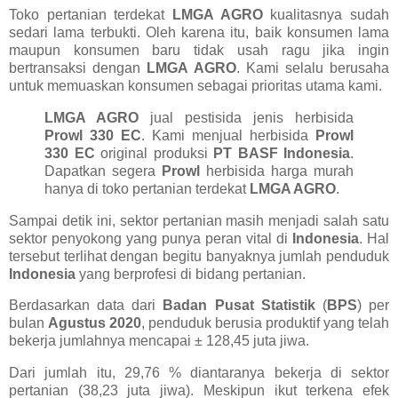
Toko pertanian terdekat
LMGA AGRO
kualitasnya sudah
sedari lama terbukti. Oleh karena itu, baik konsumen lama
maupun konsumen baru tidak usah ragu jika ingin
bertransaksi dengan
LMGA AGRO
. Kami selalu berusaha
untuk memuaskan konsumen sebagai prioritas utama kami.
LMGA AGRO
jual pestisida jenis herbisida
Prowl 330 EC
. Kami menjual herbisida
Prowl
330 EC
original produksi
PT BASF Indonesia
.
Dapatkan segera
Prowl
herbisida harga murah
hanya di toko pertanian terdekat
LMGA AGRO
.
Sampai detik ini, sektor pertanian masih menjadi salah satu
sektor penyokong yang punya peran vital di
Indonesia
. Hal
tersebut terlihat dengan begitu banyaknya jumlah penduduk
Indonesia
yang berprofesi di bidang pertanian.
Berdasarkan data dari
Badan Pusat Statistik
(
BPS
) per
bulan
Agustus 2020
, penduduk berusia produktif yang telah
bekerja jumlahnya mencapai ± 128,45 juta jiwa.
Dari jumlah itu, 29,76 % diantaranya bekerja di sektor
pertanian (38,23 juta jiwa). Meskipun ikut terkena efek