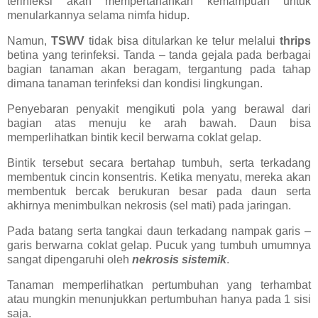
terinfeksi akan mempertahankan kemampuan untuk
menularkannya selama nimfa hidup.
Namun,
TSWV
tidak bisa ditularkan ke telur melalui
thrips
betina yang terinfeksi. Tanda – tanda gejala pada berbagai
bagian tanaman akan beragam, tergantung pada tahap
dimana tanaman terinfeksi dan kondisi lingkungan.
Penyebaran penyakit mengikuti pola yang berawal dari
bagian atas menuju ke arah bawah. Daun bisa
memperlihatkan bintik kecil berwarna coklat gelap.
Bintik tersebut secara bertahap tumbuh, serta terkadang
membentuk cincin konsentris. Ketika menyatu, mereka akan
membentuk bercak berukuran besar pada daun serta
akhirnya menimbulkan nekrosis (sel mati) pada jaringan.
Pada batang serta tangkai daun terkadang nampak garis –
garis berwarna coklat gelap. Pucuk yang tumbuh umumnya
sangat dipengaruhi oleh
nekrosis sistemik
.
Tanaman memperlihatkan pertumbuhan yang terhambat
atau mungkin menunjukkan pertumbuhan hanya pada 1 sisi
saja.