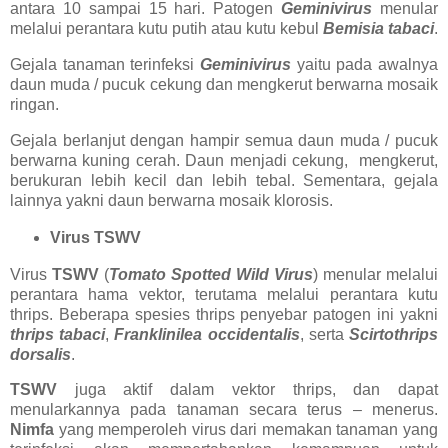
antara 10 sampai 15 hari. Patogen
Geminivirus
menular
melalui perantara kutu putih atau kutu kebul
Bemisia tabaci
.
Gejala tanaman terinfeksi
Geminivirus
yaitu pada awalnya
daun muda / pucuk cekung dan mengkerut berwarna mosaik
ringan.
Gejala berlanjut dengan hampir semua daun muda / pucuk
berwarna kuning cerah. Daun menjadi cekung, mengkerut,
berukuran lebih kecil dan lebih tebal. Sementara, gejala
lainnya yakni daun berwarna mosaik klorosis.
Virus TSWV
Virus
TSWV
(
Tomato Spotted Wild Virus
) menular melalui
perantara hama vektor, terutama melalui perantara kutu
thrips. Beberapa spesies thrips penyebar patogen ini yakni
thrips tabaci
,
Franklinilea occidentalis
, serta
Scirtothrips
dorsalis
.
TSWV
juga aktif dalam vektor thrips, dan dapat
menularkannya pada tanaman secara terus – menerus.
Nimfa
yang memperoleh virus dari memakan tanaman yang