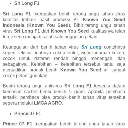
Sri Long F1
Sri Long F1
merupakan benih terong ungu tahan virus
kualitas terbaik hasil produksi
PT Known You Seed
Indonesia
(
Known You Seed
). Bibit terong ungu tahan
virus
Sri Long F1
dari
Known You Seed
kualitasnya telah
teruji serta menjadi salah satu unggulan petani.
Keunggulan dari benih tahan virus
Sri Long
contohnya
seperti tekstur buahnya cukup lentur, vigor tanaman kokoh,
cocok untuk dataran rendah hingga menengah, dan
sebagainya. Kelebihan – kelebihan tersebut tentu saja
menjadikan produk benih
Known You Seed
ini sangat
cocok petani gunakan.
Benih terong ungu antivirus
Sri Long F1
tersedia dalam
kemasan sachet berisi bersih 5 gram. Apabila pembaca
tertarik, pembaca bisa produk benih tahan virus tersebut
segera melalui
LMGA AGRO
.
Prince 07 F1
Prince 07 F1
merupakan benih terong ungu tahan virus