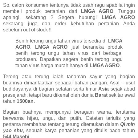
So, calon konsumen tentunya tidak usah ragu apabila ingin
membeli produk pertanian dari
LMGA AGRO
. Tunggu
apalagi, sekarang ? Segera hubungi
LMGA AGRO
sekarang juga dan order kebutuhan pertanian Anda
sebelum out of stock !!
Benih terong ungu tahan virus tersedia di
LMGA
AGRO
.
LMGA AGRO
jual beraneka produk
benih terong ungu tahan virus dari berbagai
produsen. Dapatkan segera benih terong ungu
tahan virus harga murah hanya di
LMGA AGRO
.
Terong atau terung ialah tanaman sayur yang bagian
buahnya dimanfaatkan sebagai bahan pangan. Asal – usul
budidayanya di bagian selatan serta timur
Asia
sejak abad
prasejarah, tetapi baru dikenal oleh dunia
Barat
sekitar awal
tahun
1500an
.
Bagian buahnya mempunyai beragam warna, terutama
berwarna hijau, ungu, dan putih. Catatan tertulis yang
pertama membahas tentang terung ditemukan dalam
Qi min
yao shu
, sebuah karya pertanian yang ditulis pada tahun
544 Masehi
.