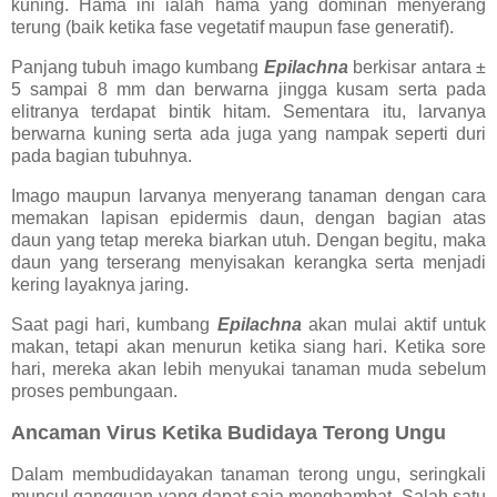
kuning. Hama ini ialah hama yang dominan menyerang
terung (baik ketika fase vegetatif maupun fase generatif).
Panjang tubuh imago kumbang
Epilachna
berkisar antara ±
5 sampai 8 mm dan berwarna jingga kusam serta pada
elitranya terdapat bintik hitam. Sementara itu, larvanya
berwarna kuning serta ada juga yang nampak seperti duri
pada bagian tubuhnya.
Imago maupun larvanya menyerang tanaman dengan cara
memakan lapisan epidermis daun, dengan bagian atas
daun yang tetap mereka biarkan utuh. Dengan begitu, maka
daun yang terserang menyisakan kerangka serta menjadi
kering layaknya jaring.
Saat pagi hari, kumbang
Epilachna
akan mulai aktif untuk
makan, tetapi akan menurun ketika siang hari. Ketika sore
hari, mereka akan lebih menyukai tanaman muda sebelum
proses pembungaan.
Ancaman Virus Ketika Budidaya Terong Ungu
Dalam membudidayakan tanaman terong ungu, seringkali
muncul gangguan yang dapat saja menghambat. Salah satu