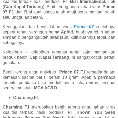
kualitas terbaik hasil produksi
PT Bisi International, Tbk
(
Cap Kapal Terbang
). Bibit terong ungu tahan virus
Prince
07 F1
dari
Bisi
kualitasnya telah teruji serta menjadi salah
satu unggulan petani.
Keunggulan dari benih tahan virus
Prince 07
contohnya
seperti tahan serangan hama
Aphid
, buahnya lebih tahan
simpan & pengangkutan jarak jauh, kulit buahnya tebal, dan
sebagainya.
Kelebihan – kelebihan tersebut tentu saja menjadikan
produk benih
Cap Kapal Terbang
ini sangat cocok petani
gunakan.
Benih terong ungu antivirus
Prince 07 F1
tersedia dalam
kemasan sachet berisi bersih 10 gram. Apabila pembaca
tertarik, pembaca bisa produk benih tahan virus tersebut
segera melalui
LMGA AGRO
.
Charming F1
Charming F1
merupakan benih terong ungu tahan virus
kualitas terbaik hasil produksi
PT Known You Seed
Indonesia
(
Known You Seed
). Bibit terong ungu tahan