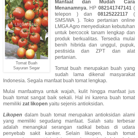
Manfaat dan Mudah Cara
Menanamnya
.
HP
082141747141
(
telepon ) dan
08125222117
(
SMS/WA ). Toko pertanian online
LMGA Agro menyediakan kebutuhan
untuk bercocok tanam lengkap dan
produk berkualitas. Tersedia mulai
benih hibrida dan unggul, pupuk,
pestisida dan ZPT dan alat
pertanian.
Tomat Buah
Tomat buah merupakan buah yang
Sayuran Segar
sudah lama dikenal masyarakat
Indonesia. Segala manfaat buah tomat lengkap.
Mulai manfaatnya untuk wajah, kulit hingga manfaat jus
buah tomat sangat baik sekali. Hal ini karena buah tomat
memiliki
zat likopen
yaitu sejenis antioksidan.
Likopen
dalam buah tomat merupakan antioksidan alami
yang memiliki segudang manfaat. Salah satu terbesar
adalah menangkal serangan radikal bebas di udara
penyebab sakit kanker. Selain likopen, buah tomat