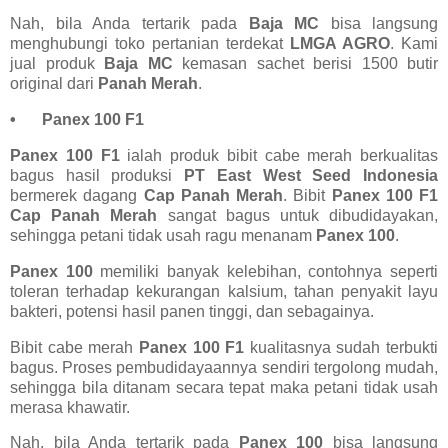
Nah, bila Anda tertarik pada
Baja MC
bisa langsung
menghubungi toko pertanian terdekat
LMGA AGRO
. Kami
jual produk
Baja MC
kemasan sachet berisi 1500 butir
original dari
Panah Merah
.
•
Panex 100 F1
Panex 100 F1
ialah produk bibit cabe merah berkualitas
bagus hasil produksi
PT East West Seed Indonesia
bermerek dagang
Cap Panah Merah
. Bibit
Panex 100 F1
Cap Panah Merah
sangat bagus untuk dibudidayakan,
sehingga petani tidak usah ragu menanam
Panex 100
.
Panex 100
memiliki banyak kelebihan, contohnya seperti
toleran terhadap kekurangan kalsium, tahan penyakit layu
bakteri, potensi hasil panen tinggi, dan sebagainya.
Bibit cabe merah
Panex 100 F1
kualitasnya sudah terbukti
bagus. Proses pembudidayaannya sendiri tergolong mudah,
sehingga bila ditanam secara tepat maka petani tidak usah
merasa khawatir.
Nah, bila Anda tertarik pada
Panex 100
bisa langsung