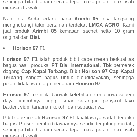
sehingga bila ditanam secara tepat maka petani tidak usah
merasa khawatir.
Nah, bila Anda tertarik pada
Arimbi 85
bisa langsung
menghubungi toko pertanian terdekat
LMGA AGRO
. Kami
jual produk
Arimbi 85
kemasan sachet netto 10 gram
original dari
Bisi
.
•
Horison 97 F1
Horison 97 F1
ialah produk bibit cabe merah berkualitas
bagus hasil produksi
PT Bisi International, Tbk
bermerek
dagang
Cap Kapal Terbang
. Bibit
Horison 97 Cap Kapal
Terbang
sangat bagus untuk dibudidayakan, sehingga
petani tidak usah ragu menanam
Horison 97
.
Horison 97
memiliki banyak kelebihan, contohnya seperti
daya tumbuhnya tinggi, tahan serangan penyakit layu
bakteri, vigor tanaman kokoh, dan sebagainya.
Bibit cabe merah
Horison 97 F1
kualitasnya sudah terbukti
bagus. Proses pembudidayaannya sendiri tergolong mudah,
sehingga bila ditanam secara tepat maka petani tidak usah
merasa khawatir.