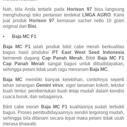
Nah, bila Anda tertarik pada
Horison 97
bisa langsung
menghubungi toko pertanian terdekat
LMGA AGRO
. Kami
jual produk
Horison 97
kemasan sachet netto 10 gram
original dari
Bisi
.
•
Baja MC F1
Baja MC F1
ialah produk bibit cabe merah berkualitas
bagus hasil produksi
PT East West Seed Indonesia
bermerek dagang
Cap Panah Merah
. Bibit
Baja MC F1
Cap Panah Merah
sangat bagus untuk dibudidayakan,
sehingga petani tidak usah ragu menanam
Baja MC
.
Baja MC
memiliki banyak kelebihan, contohnya seperti
tahan serangan
Gemini virus
, vigor tanaman kokoh, tekstur
buah lentur, pembentukan buah tetap mudah dalam kondisi
cuaca buruk, dan sebagainya.
Bibit cabe merah
Baja MC F1
kualitasnya sudah terbukti
bagus. Proses pembudidayaannya sendiri tergolong mudah,
sehingga bila ditanam secara tepat maka petani tidak usah
merasa khawatir.