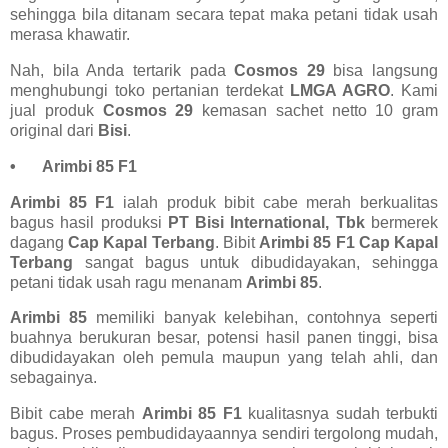
sehingga bila ditanam secara tepat maka petani tidak usah
merasa khawatir.
Nah, bila Anda tertarik pada
Cosmos 29
bisa langsung
menghubungi toko pertanian terdekat
LMGA AGRO
. Kami
jual produk
Cosmos 29
kemasan sachet netto 10 gram
original dari
Bisi
.
•
Arimbi 85 F1
Arimbi 85 F1
ialah produk bibit cabe merah berkualitas
bagus hasil produksi
PT Bisi International, Tbk
bermerek
dagang
Cap Kapal Terbang
. Bibit
Arimbi 85 F1 Cap Kapal
Terbang
sangat bagus untuk dibudidayakan, sehingga
petani tidak usah ragu menanam
Arimbi 85
.
Arimbi 85
memiliki banyak kelebihan, contohnya seperti
buahnya berukuran besar, potensi hasil panen tinggi, bisa
dibudidayakan oleh pemula maupun yang telah ahli, dan
sebagainya.
Bibit cabe merah
Arimbi 85 F1
kualitasnya sudah terbukti
bagus. Proses pembudidayaannya sendiri tergolong mudah,