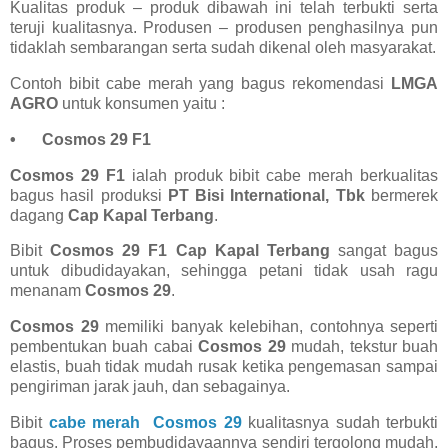
Kualitas produk – produk dibawah ini telah terbukti serta
teruji kualitasnya. Produsen – produsen penghasilnya pun
tidaklah sembarangan serta sudah dikenal oleh masyarakat.
Contoh bibit cabe merah yang bagus rekomendasi
LMGA
AGRO
untuk konsumen yaitu :
•
Cosmos 29 F1
Cosmos 29 F1
ialah produk bibit cabe merah berkualitas
bagus hasil produksi
PT Bisi International, Tbk
bermerek
dagang
Cap Kapal Terbang
.
Bibit
Cosmos 29 F1 Cap Kapal Terbang
sangat bagus
untuk dibudidayakan, sehingga petani tidak usah ragu
menanam
Cosmos 29
.
Cosmos 29
memiliki banyak kelebihan, contohnya seperti
pembentukan buah cabai
Cosmos 29
mudah, tekstur buah
elastis, buah tidak mudah rusak ketika pengemasan sampai
pengiriman jarak jauh, dan sebagainya.
Bibit
cabe merah Cosmos 29
kualitasnya sudah terbukti
bagus. Proses pembudidayaannya sendiri tergolong mudah,