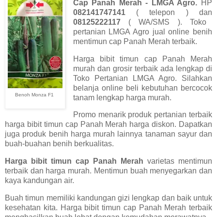
Cap Panah Merah - LMGA Agro.
HP
082141747141
( telepon ) dan
08125222117
( WA/SMS ). Toko
pertanian LMGA Agro jual online benih
mentimun cap Panah Merah terbaik.
Harga bibit timun cap Panah Merah
murah dan grosir terbaik ada lengkap di
Toko Pertanian LMGA Agro. Silahkan
belanja online beli kebutuhan bercocok
Benoh Monza F1
tanam lengkap harga murah.
Promo menarik produk pertanian terbaik
harga bibit timun cap Panah Merah harga diskon. Dapatkan
juga produk benih harga murah lainnya tanaman sayur dan
buah-buahan benih berkualitas.
Harga bibit timun cap Panah Merah
varietas mentimun
terbaik dan harga murah. Mentimun buah menyegarkan dan
kaya kandungan air.
Buah timun memiliki kandungan gizi lengkap dan baik untuk
kesehatan kita. Harga bibit timun cap Panah Merah terbaik