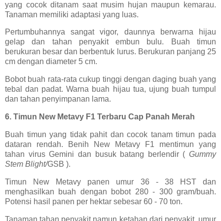
yang cocok ditanam saat musim hujan maupun kemarau.
Tanaman memiliki adaptasi yang luas.
Pertumbuhannya sangat vigor, daunnya berwarna hijau
gelap dan tahan penyakit embun bulu. Buah timun
berukuran besar dan berbentuk lurus. Berukuran panjang 25
cm dengan diameter 5 cm.
Bobot buah rata-rata cukup tinggi dengan daging buah yang
tebal dan padat. Warna buah hijau tua, ujung buah tumpul
dan tahan penyimpanan lama.
6. Timun New Metavy F1 Terbaru Cap Panah Merah
Buah timun yang tidak pahit dan cocok tanam timun pada
dataran rendah. Benih New Metavy F1 mentimun yang
tahan virus Gemini dan busuk batang berlendir (
Gummy
Stem Blight/
GSB ).
Timun New Metavy panen umur 36 - 38 HST dan
menghasilkan buah dengan bobot 280 - 300 gram/buah.
Potensi hasil panen per hektar sebesar 60 - 70 ton.
Tanaman tahan penyakit namun ketahan dari penyakit, umur