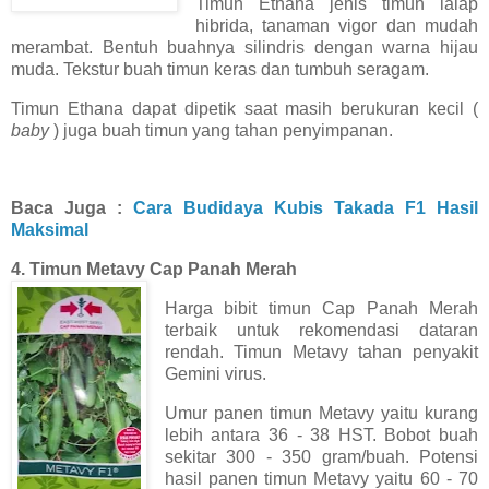
Timun Ethana jenis timun lalap
hibrida, tanaman vigor dan mudah
merambat. Bentuh buahnya silindris dengan warna hijau
muda. Tekstur buah timun keras dan tumbuh seragam.
Timun Ethana dapat dipetik saat masih berukuran kecil (
baby
) juga buah timun yang tahan penyimpanan.
Baca Juga :
Cara Budidaya Kubis Takada F1 Hasil
Maksimal
4. Timun Metavy Cap Panah Merah
Harga bibit timun Cap Panah Merah
terbaik untuk rekomendasi dataran
rendah. Timun Metavy tahan penyakit
Gemini virus.
Umur panen timun Metavy yaitu kurang
lebih antara 36 - 38 HST. Bobot buah
sekitar 300 - 350 gram/buah. Potensi
hasil panen timun Metavy yaitu 60 - 70