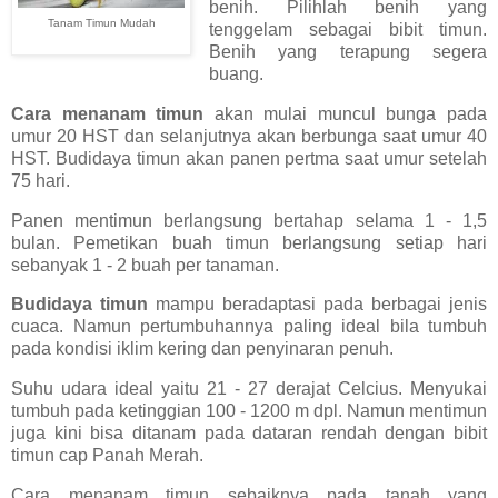
benih. Pilihlah benih yang
Tanam Timun Mudah
tenggelam sebagai bibit timun.
Benih yang terapung segera
buang.
Cara menanam timun
akan mulai muncul bunga pada
umur 20 HST dan selanjutnya akan berbunga saat umur 40
HST. Budidaya timun akan panen pertma saat umur setelah
75 hari.
Panen mentimun berlangsung bertahap selama 1 - 1,5
bulan. Pemetikan buah timun berlangsung setiap hari
sebanyak 1 - 2 buah per tanaman.
Budidaya timun
mampu beradaptasi pada berbagai jenis
cuaca. Namun pertumbuhannya paling ideal bila tumbuh
pada kondisi iklim kering dan penyinaran penuh.
Suhu udara ideal yaitu 21 - 27 derajat Celcius. Menyukai
tumbuh pada ketinggian 100 - 1200 m dpl. Namun mentimun
juga kini bisa ditanam pada dataran rendah dengan bibit
timun cap Panah Merah.
Cara menanam timun sebaiknya pada tanah yang