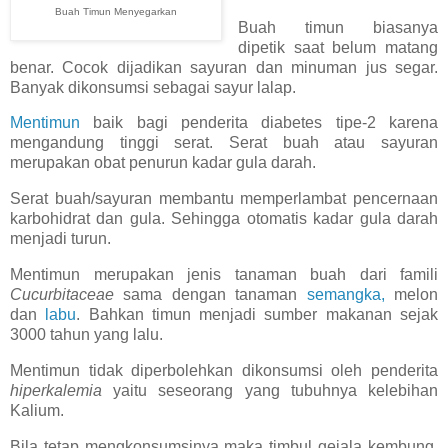
Buah Timun Menyegarkan
Buah timun biasanya
dipetik saat belum matang
benar. Cocok dijadikan sayuran dan minuman jus segar.
Banyak dikonsumsi sebagai sayur lalap.
Mentimun
baik bagi penderita diabetes tipe-2 karena
mengandung tinggi serat. Serat buah atau sayuran
merupakan obat penurun kadar gula darah.
Serat buah/sayuran membantu memperlambat pencernaan
karbohidrat dan gula. Sehingga otomatis kadar gula darah
menjadi turun.
Mentimun merupakan jenis tanaman buah dari famili
Cucurbitaceae
sama dengan tanaman
semangka,
melon
dan
labu
. Bahkan timun menjadi sumber makanan sejak
3000 tahun yang lalu.
Mentimun tidak diperbolehkan dikonsumsi oleh penderita
hiperkalemia
yaitu seseorang yang tubuhnya kelebihan
Kalium.
Bila tetap mengkonsumsinya maka timbul gejala kembung,