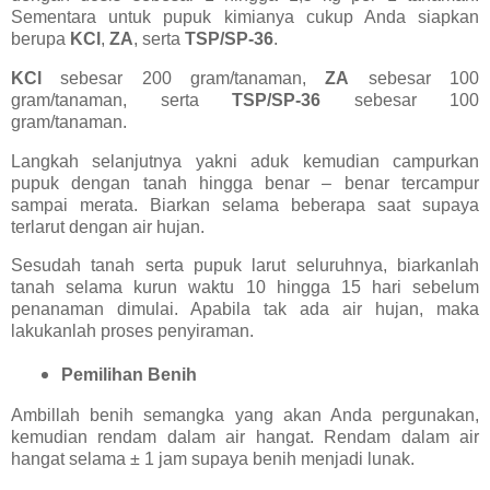
Sementara untuk pupuk kimianya cukup Anda siapkan
berupa
KCl
,
ZA
, serta
TSP/SP-36
.
KCl
sebesar 200 gram/tanaman,
ZA
sebesar 100
gram/tanaman, serta
TSP/SP-36
sebesar 100
gram/tanaman.
Langkah selanjutnya yakni aduk kemudian campurkan
pupuk dengan tanah hingga benar – benar tercampur
sampai merata. Biarkan selama beberapa saat supaya
terlarut dengan air hujan.
Sesudah tanah serta pupuk larut seluruhnya, biarkanlah
tanah selama kurun waktu 10 hingga 15 hari sebelum
penanaman dimulai. Apabila tak ada air hujan, maka
lakukanlah proses penyiraman.
Pemilihan Benih
Ambillah benih semangka yang akan Anda pergunakan,
kemudian rendam dalam air hangat. Rendam dalam air
hangat selama ± 1 jam supaya benih menjadi lunak.