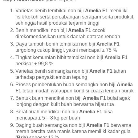
Varietas benih tembikai non biji
Amelia F1
memiliki
fisik kokoh serta percabangan seragam serta produktif,
sehingga hasil produksi terjamin tinggi
Benih mendikai non biji
Amelia F1
cocok
direkomendasikan untuk daerah dataran rendah
Daya tumbuh benih tembikai non biji
Amelia F1
tergolong cukup tinggi, yakni mencapai ± 75 %
Tingkat kemurnian bibit tembikai non biji
Amelia F1
berkisar ± 99,8 %
Varietas benih semangka non biji
Amelia F1
tahan
terhadap penyakit embun tepung
Proses pembentukan buah semangka non biji
Amelia
F1
tetap mudah walaupun kondisi cuaca tengah buruk
Bentuk buah mendikai non biji
Amelia F1
bulat agak
lonjong dengan kulit buah berwarna hijau tua
Berat buah mendikai non biji
Amelia F1
bisa
mencapai ± 5 – 8 kg per buah
Daging buah semangka non biji
Amelia F1
berwarna
merah bercita rasa manis karena memiliki kadar gula
(
Brix
) sebesar 13 %