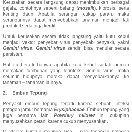
Kerusakan secara langsung dapat menimbulkan berbagai
gejala, contohnya seperti belang (
mosaik
), klorosis, serta
keriting daun. Apabila serangan cukup parah, maka
serangannya dapat menyebabkan tanaman menjadi tak
produktif serta juga kerdil.
Untuk kerusakan secara tidak langsung yaitu kutu kebul
menjadi vektor penyebar virus penyebab penyakit, yakni
Gemini virus
.
Gemini virus
sendiri bisa menular secara
persisten.
Hal itu berarti bahwa apabila kutu kebul sudah pernah
memakan tumbuhan yang terinfeksi Gemini virus, maka
seumur hidupnya mereka dapat menyebarkannya ke
tanaman – tanaman lainnya.
2.
Embun Tepung
Penyakit embun tepung terjadi karena sebuah infeksi
patogen jamur bernama
Erysiphaceae
. Embun tepung yang
juga bernama lain
Powdery mildew
ini cukuplah
menyusahkan petani karena cukup menyusahkan.
Di dalam kuncup maupun sisa – sisa tanaman patogen