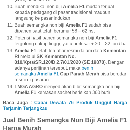
Buah mendikai non biji
Amelia F1
mudah terjual
kepada pedagang di pasar tradisional maupun
langsung ke pasar indukan
Buah semangka non biji
Amelia F1
sudah bisa
dipanen saat telah berumur 58 – 62 hst
Potensi hasil panen semangka non biji
Amelia F1
tergolong cukup tinggi, yaitu berkisar ± 30 – 32 ton / ha
Amelia F1
telah terdaftar resmi dalam data
Kementan
RI
melalui
SK Kementan No.
010/Kpts/SR.120/D.2.7/01/2020
(
SE 19870
). Dengan
adanya perijinan tersebut, maka
benih
semangka
Amelia F1
Cap Panah Merah
bisa beredar
resmi di pasaran.
LMGA AGRO
menyediakan bibit semangka non biji
Amelia F1
kemasan sachet berisikan 360 butir
Baca Juga :
Cabai Dewata 76 Produk Unggul Harga
Terjamin Terjangkau
Jual Benih Semangka Non Biji Amelia F1
Harga Murah