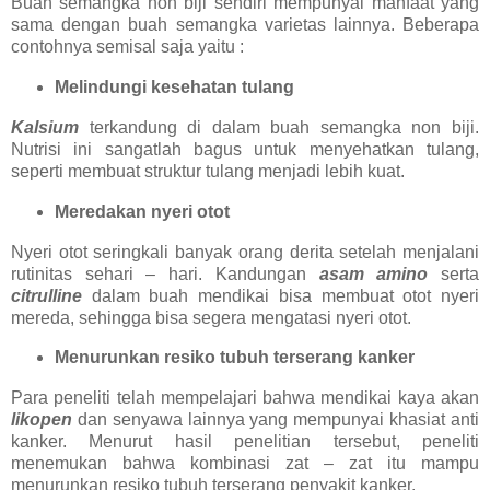
Buah semangka non biji sendiri mempunyai manfaat yang
sama dengan buah semangka varietas lainnya. Beberapa
contohnya semisal saja yaitu :
Melindungi kesehatan tulang
Kalsium
terkandung di dalam buah semangka non biji.
Nutrisi ini sangatlah bagus untuk menyehatkan tulang,
seperti membuat struktur tulang menjadi lebih kuat.
Meredakan nyeri otot
Nyeri otot seringkali banyak orang derita setelah menjalani
rutinitas sehari – hari. Kandungan
asam amino
serta
citrulline
dalam buah mendikai bisa membuat otot nyeri
mereda, sehingga bisa segera mengatasi nyeri otot.
Menurunkan resiko tubuh terserang kanker
Para peneliti telah mempelajari bahwa mendikai kaya akan
likopen
dan senyawa lainnya yang mempunyai khasiat anti
kanker. Menurut hasil penelitian tersebut, peneliti
menemukan bahwa kombinasi zat – zat itu mampu
menurunkan resiko tubuh terserang penyakit kanker.