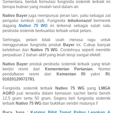
Sementara, bentuk formulasi fungisida sistemik terbaik ini
berupa butiran yang mudah larut dalam air.
Nativo Bayer
juga mempunyai peran lain, yaitu sebagai zat
pengatur tumbuh (zpt). Fungisida
tebukonazol
bermerek
dagang
Nativo 75 WG
ini terkenal sebagai salah satu
pestisida sistemik berkualitas terbaik untuk petani.
Sehingga, petani tidak usah merasa ragu untuk
menggunakan fungisida produk
Bayer
ini. Cukup banyak
kelebihan dari
Nativo 75 WG
. Contohnya seperti memiliki
perpaduan 2 bahan aktif yang telah teruji sangat efektif.
Nativo Bayer
produk pestisida sistemik terbaik yang telah
berijin resmi dari
Kementerian Pertanian
. Nomor
pendaftaran resmi dari
Kementan RI
yakni
RI.
01020120072781
.
Fungisida sistemik terbaik
Nativo 75 WG
yang
LMGA
AGRO
jual tersedia dalam kemasan sachet berisi bersih
12,5 gram serta 50 gram. Segera beli fungisida sistemik
terbaik
Nativo 75 WG
dan buktikan sendiri mutunya !!
Baca Juga :
Katalog Bibit Tomat Paling Lengkap &