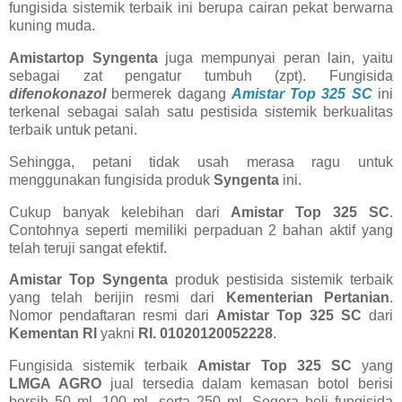
fungisida sistemik terbaik ini berupa cairan pekat berwarna
kuning muda.
Amistartop Syngenta
juga mempunyai peran lain, yaitu
sebagai zat pengatur tumbuh (zpt). Fungisida
difenokonazol
bermerek dagang
Amistar Top 325 SC
ini
terkenal sebagai salah satu pestisida sistemik berkualitas
terbaik untuk petani.
Sehingga, petani tidak usah merasa ragu untuk
menggunakan fungisida produk
Syngenta
ini.
Cukup banyak kelebihan dari
Amistar Top 325 SC
.
Contohnya seperti memiliki perpaduan 2 bahan aktif yang
telah teruji sangat efektif.
Amistar Top Syngenta
produk pestisida sistemik terbaik
yang telah berijin resmi dari
Kementerian Pertanian
.
Nomor pendaftaran resmi dari
Amistar Top 325 SC
dari
Kementan RI
yakni
RI. 01020120052228
.
Fungisida sistemik terbaik
Amistar Top 325 SC
yang
LMGA AGRO
jual tersedia dalam kemasan botol berisi
bersih 50 ml, 100 ml, serta 250 ml. Segera beli fungisida