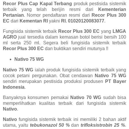
Recor Plus Cap Kapal Terbang
produk pestisida sistemik
terbaik yang telah berijin resmi dari
Kementerian
Pertanian
. Nomor pendaftaran resmi dari
Recor Plus 300
EC
dari
Kementan RI
yakni
RI. 01020120083077
.
Fungisida sistemik terbaik
Recor Plus 300 EC
yang
LMGA
AGRO
jual tersedia dalam kemasan botol berisi bersih 100
ml serta 250 ml. Segera beli fungisida sistemik terbaik
Recor Plus 300 EC
dan buktikan sendiri mutunya !!
Nativo 75 WG
Nativo 75 WG
ialah produk fungisida sistemik terbaik yang
cocok petani pergunakan. Obat cendawan
Nativo 75 WG
sendiri merupakan pestisida produksi produsen
PT Bayer
Indonesia
.
Banyaknya konsumen pemakai
Nativo 70 WG
sudah bisa
memperlihatkan kualitas terbaik dari fungisida sistemik
Nativo
.
Nativo
fungisida sistemik terbaik ini memiliki 2 bahan aktif
utama, yaitu
tebukonazol 50 %
dan
trifloksistrobin 25 %
.