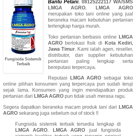
Bantu Petani
. 08125222117 WA/SMS
LMGA AGRO. LMGA AGRO
merupakan toko tani online yang jual
beraneka macam kebutuhan pertanian
terlengkap harga murah.
Toko pertanian berbasis online
LMGA
AGRO
berlokasi fisik di
Kota Kediri,
Jawa Timur
. Kami ialah agen, reseller,
distributor, dan supplier kebutuhan
Fungisida Sistemik
pertanian paling lengkap serta
Terbaik
bereputasi terpercaya.
Reputasi
LMGA AGRO
sebagai toko
online pilihan konsumen yang terpercaya pun sudah teruji
sejak lama. Konsumen yang ingin mendapatkan produk
pertanian dari
LMGA AGRO
pun tidak usah merasa ragu.
Segera dapatkan beraneka macam produk tani dari
LMGA
AGRO
sekarang juga sebelum out of stock !!
Fungisida sistemik terbaik tersedia lengkap di
LMGA AGRO
.
LMGA AGRO
jual fungisida