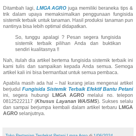
Ditambah lagi,
LMGA AGRO
juga memiliki beraneka tips &
trik dalam upaya memaksimalkan penggunaan fungisida
sistemik terbaik untuk tanaman. Hasil produksi tanaman pun
nantinya bisa lebih optimal didapatkan.
So, tunggu apalagi ? Pesan segera fungisida
sistemik terbaik pilihan Anda dan buktikan
sendiri kualitasnya !!
Nah, itulah dia artikel bertema fungisida sistemik terbaik ini
kami tulis dan sampaikan kepada Anda semua. Semoga
artikel kali ini bisa bermanfaat untuk semua pembaca.
Apabila masih ada hal – hal kurang jelas mengenai artikel
berjudul
Fungisida Sistemik Terbaik Efektif Bantu Petani
ini, segera hubungi
LMGA AGRO
melalui no. telepon
08125222117 (
Khusus Layanan WA/SMS
). Sukses selalu
dan sampai berjumpa kembali dalam artikel terbaru
LMGA
AGRO
selanjutnya.
Toko Pertanian Terdekat Petani Lmga Agro
di
1/06/2024