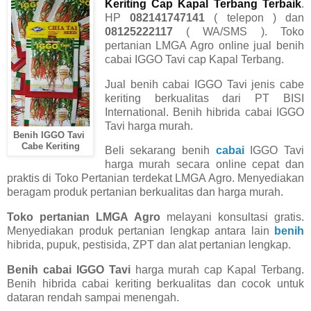
Keriting Cap Kapal Terbang Terbaik
.
HP
082141747141
( telepon ) dan
08125222117
( WA/SMS ). Toko
pertanian LMGA Agro online jual benih
cabai IGGO Tavi cap Kapal Terbang.
Jual benih cabai IGGO Tavi jenis cabe
keriting berkualitas dari PT BISI
International. Benih hibrida cabai IGGO
Tavi harga murah.
Benih IGGO Tavi
Cabe Keriting
Beli sekarang benih
cabai
IGGO Tavi
harga murah secara online cepat dan
praktis di Toko Pertanian terdekat LMGA Agro. Menyediakan
beragam produk pertanian berkualitas dan harga murah.
Toko pertanian LMGA Agro
melayani konsultasi gratis.
Menyediakan produk pertanian lengkap antara lain
benih
hibrida, pupuk, pestisida, ZPT dan alat pertanian lengkap.
Benih cabai IGGO Tavi
harga murah cap Kapal Terbang.
Benih hibrida cabai keriting berkualitas dan cocok untuk
dataran rendah sampai menengah.