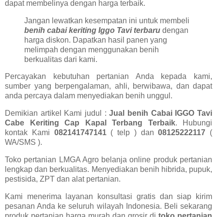
dapat membelinya dengan harga terbaik.
Jangan lewatkan kesempatan ini untuk membeli
benih cabai keriting Iggo Tavi terbaru
dengan
harga diskon. Dapatkan hasil panen yang
melimpah dengan menggunakan benih
berkualitas dari kami.
Percayakan kebutuhan pertanian Anda kepada kami,
sumber yang berpengalaman, ahli, berwibawa, dan dapat
anda percaya dalam menyediakan benih unggul.
Demikian artikel Kami judul :
Jual benih Cabai IGGO Tavi
Cabe Keriting Cap Kapal Terbang Terbaik
. Hubungi
kontak Kami
082141747141
( telp ) dan
08125222117
(
WA/SMS ).
Toko pertanian LMGA Agro belanja online produk pertanian
lengkap dan berkualitas. Menyediakan benih hibrida, pupuk,
pestisida, ZPT dan alat pertanian.
Kami menerima layanan konsultasi gratis dan siap kirim
pesanan Anda ke seluruh wilayah Indonesia. Beli sekarang
produk pertanian harga murah dan grosir di
toko pertanian